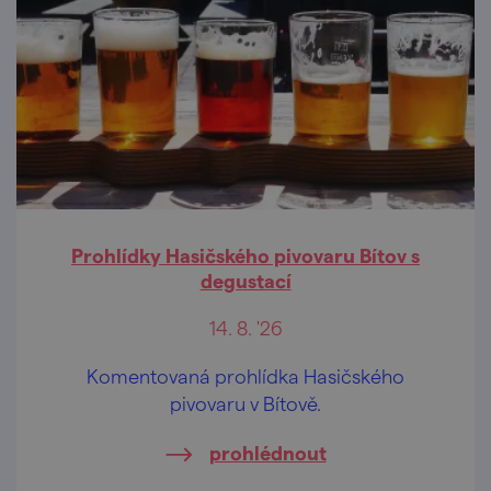
Prohlídky Hasičského pivovaru Bítov s
degustací
14. 8. '26
Komentovaná prohlídka Hasičského
pivovaru v Bítově.
prohlédnout