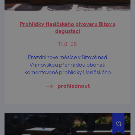
Prohlídky Hasičského pivovaru Bítov s
degustací
11. 8. '26
Prázdninové měsíce v Bítově nad
Vranovskou přehradou obohatí
komentované prohlídky Hasičského
pivovaru v centru obce.
prohlédnout