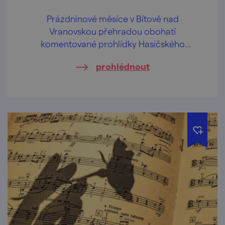
Prázdninové měsíce v Bítově nad
Vranovskou přehradou obohatí
komentované prohlídky Hasičského
pivovaru v centru obce.
prohlédnout