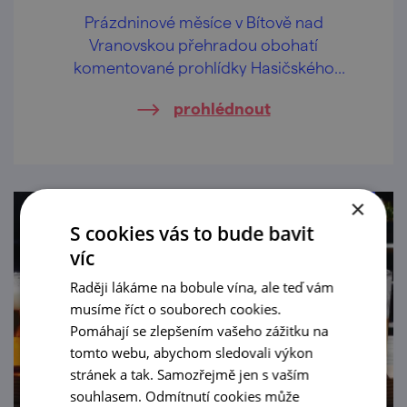
Prázdninové měsíce v Bítově nad
Vranovskou přehradou obohatí
komentované prohlídky Hasičského
pivovaru v centru obce.
prohlédnout
×
S cookies vás to bude bavit
víc
Raději lákáme na bobule vína, ale teď vám
musíme říct o souborech cookies.
Pomáhají se zlepšením vašeho zážitku na
tomto webu, abychom sledovali výkon
stránek a tak. Samozřejmě jen s vaším
souhlasem. Odmítnutí cookies může