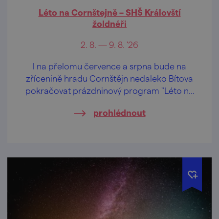
Léto na Cornštejně – SHŠ Královští
žoldnéři
2. 8. — 9. 8. '26
I na přelomu července a srpna bude na
zřícenině hradu Cornštějn nedaleko Bítova
pokračovat prázdninový program "Léto na
Cornštejně"
prohlédnout