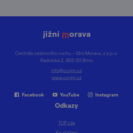
Centrála cestovního ruchu – Jižní Morava, z.s.p.o.
Radnická 2, 602 00 Brno
info@ccrjm.cz
www.ccrjm.cz
Facebook
YouTube
Instagram
Odkazy
TOP cíle
Ke stažení