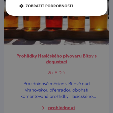
ZOBRAZIT PODROBNOSTI
Prohlídky Hasičského pivovaru Bítov s
degustací
25. 8. '26
Prázdninové měsíce v Bítově nad
Vranovskou přehradou obohatí
komentované prohlídky Hasičského
pivovaru v centru obce.
prohlédnout