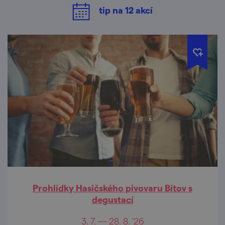
tip na
12
akcí
Prohlídky Hasičského pivovaru Bítov s
degustací
3. 7. — 28. 8. '26