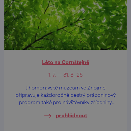
Léto na Cornštejně
1. 7. — 31. 8. '26
Jihomoravské muzeum ve Znojmě
připravuje každoročně pestrý prázdninový
program také pro návštěvníky zříceniny
hradu Cornštejn.
prohlédnout