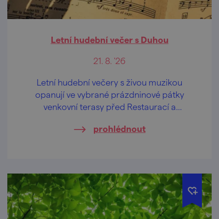
Letní hudební večer s Duhou
21. 8. '26
Letní hudební večery s živou muzikou
opanují ve vybrané prázdninové pátky
venkovní terasy před Restaurací a
penzionem U Tesařů i sousedním
prohlédnout
"sesterským" Hasičským pivovarem.