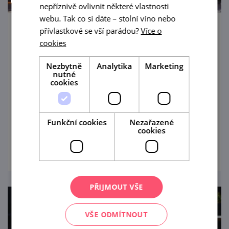
nepříznivě ovlivnit některé vlastnosti
webu. Tak co si dáte – stolní víno nebo
přívlastkové se vší parádou?
Více o
Prohlídky Hasičského pivovaru Bítov s
cookies
degustací
Nezbytně
Analytika
Marketing
21. 8. '26
nutné
cookies
Prázdninové měsíce v Bítově nad
Vranovskou přehradou obohatí
komentované prohlídky Hasičského
Funkční cookies
Nezařazené
pivovaru v centru obce.
cookies
prohlédnout
PŘIJMOUT VŠE
VŠE ODMÍTNOUT