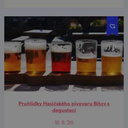
Prohlídky Hasičského pivovaru Bítov s
degustací
18. 8. '26