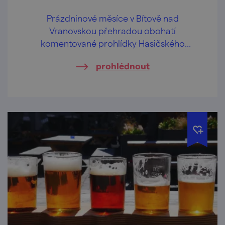
Prázdninové měsíce v Bítově nad
Vranovskou přehradou obohatí
komentované prohlídky Hasičského
pivovaru v centru obce.
prohlédnout