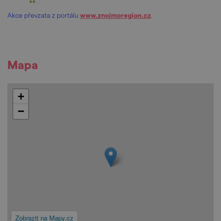
Akce převzata z portálu
www.znojmoregion.cz
.
Mapa
+
−
Zobrazit na Mapy.cz