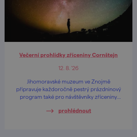
Večerní prohlídky zříceniny Cornštejn
12. 8. '26
Jihomoravské muzeum ve Znojmě
připravuje každoročně pestrý prázdninový
program také pro návštěvníky zříceniny
hradu Cornštejn nedaleko obce Bítov.
prohlédnout