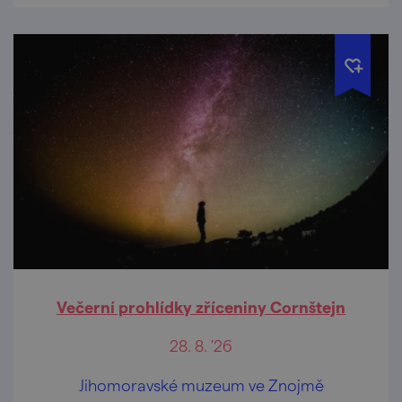
Večerní prohlídky zříceniny Cornštejn
28. 8. '26
Jihomoravské muzeum ve Znojmě