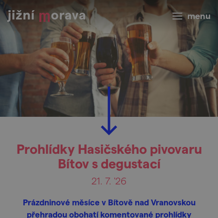
menu
Prohlídky Hasičského pivovaru
Bítov s degustací
21. 7. '26
Prázdninové měsíce v Bítově nad Vranovskou
přehradou obohatí komentované prohlídky