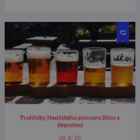
Prohlídky Hasičského pivovaru Bítov s
degustací
28. 8. '26