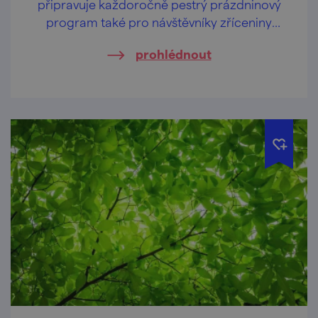
připravuje každoročně pestrý prázdninový
program také pro návštěvníky zříceniny
hradu Cornštejn nedaleko obce Bítov.
prohlédnout