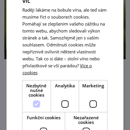
víc
Raději lákáme na bobule vína, ale teď vám
musíme říct o souborech cookies.
Pomáhají se zlepšením vašeho zážitku na
tomto webu, abychom sledovali výkon
stránek a tak. Samozřejmě jen s vaším
souhlasem. Odmítnutí cookies může
nepříznivě ovlivnit některé vlastnosti
webu. Tak co si dáte – stolní víno nebo
přívlastkové se vší parádou?
Více o
Degustace vinařství Orisek
cookies
13. 8. '26
Nezbytně
Analytika
Marketing
nutné
cookies
Degustace vína v Zahrádce u Zajíce v
Mikulově
prohlédnout
Funkční cookies
Nezařazené
cookies