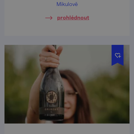
Mikulově
prohlédnout