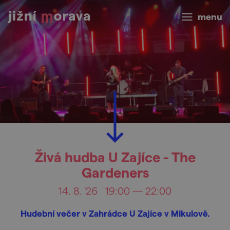
menu
Živá hudba U Zajíce - The
Gardeners
14. 8. '26
19:00 — 22:00
Hudební večer v Zahrádce U Zajíce v Mikulově.