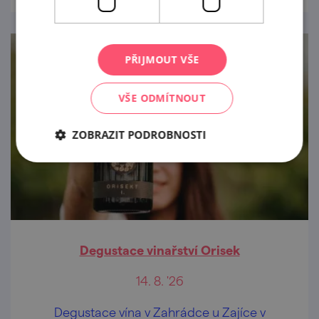
PŘIJMOUT VŠE
VŠE ODMÍTNOUT
ZOBRAZIT PODROBNOSTI
Degustace vinařství Orisek
14. 8. '26
Degustace vína v Zahrádce u Zajíce v