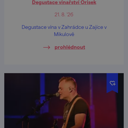
Degustace vinařství Orisek
21. 8. '26
Degustace vína v Zahrádce u Zajíce v
Mikulově
prohlédnout