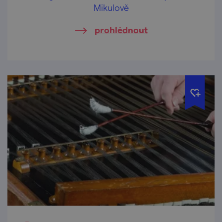
Mikulově
prohlédnout