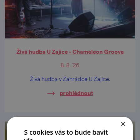
Živá hudba U Zajíce - Chameleon Groove
8. 8. '26
Živá hudba v Zahrádce U Zajíce.
prohlédnout
×
S cookies vás to bude bavit