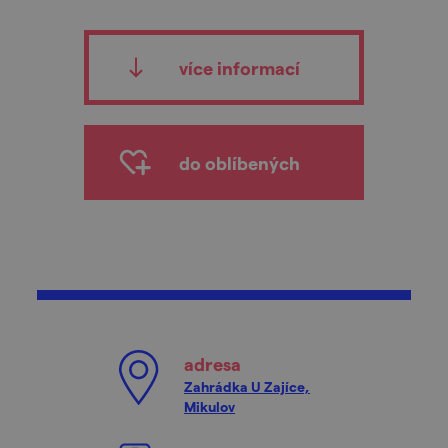
více informací
do oblíbených
adresa
Zahrádka U Zajíce,
Mikulov