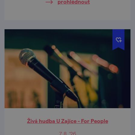
prohlédnout
Živá hudba U Zajíce - For People
7. 8. '26