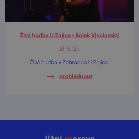
Živá hudba U Zajíce - Bolek Vjaclovský
21. 8. '26
Živá hudba v Zahrádce U Zajíce.
prohlédnout