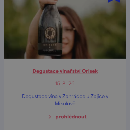
Degustace vinařství Orisek
15. 8. '26
Degustace vína v Zahrádce u Zajíce v
Mikulově
prohlédnout