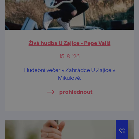
Živá hudba U Zajíce - Pepe Vališ
15. 8. '26
Hudební večer v Zahrádce U Zajíce v
Mikulově.
prohlédnout