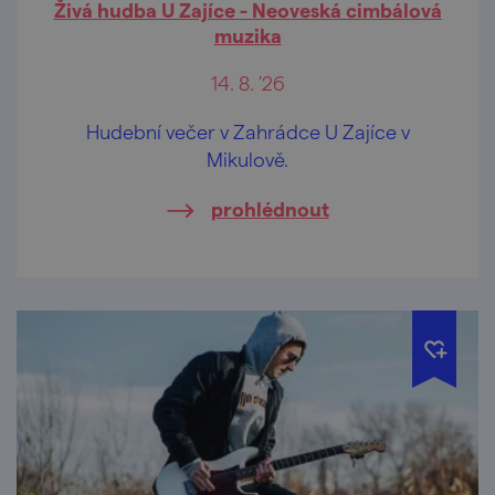
Živá hudba U Zajíce - Neoveská cimbálová
muzika
14. 8. '26
Hudební večer v Zahrádce U Zajíce v
Mikulově.
prohlédnout