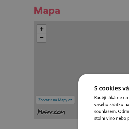
Mapa
+
−
S cookies vá
Raději lákáme na
Zobrazit na Mapy.cz
vašeho zážitku n
souhlasem. Odmítn
stolní víno nebo 