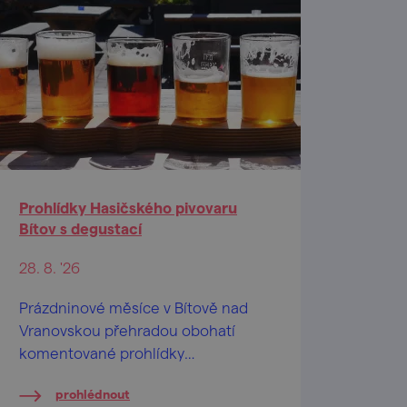
Prohlídky Hasičského pivovaru
Bítov s degustací
28. 8. '26
Prázdninové měsíce v Bítově nad
Vranovskou přehradou obohatí
komentované prohlídky
Hasičského pivovaru v centru
prohlédnout
obce.