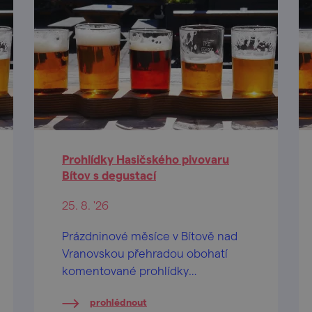
Prohlídky Hasičského pivovaru
Bítov s degustací
25. 8. '26
Prázdninové měsíce v Bítově nad
Vranovskou přehradou obohatí
komentované prohlídky
Hasičského pivovaru v centru
prohlédnout
obce.