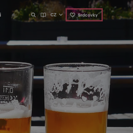
i
CZ
Srdcovky