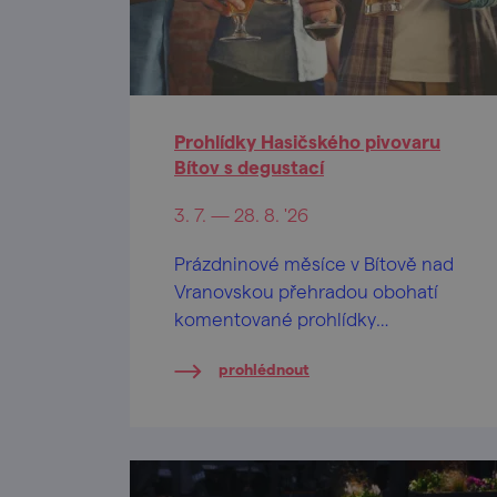
Prohlídky Hasičského pivovaru
Bítov s degustací
3. 7. — 28. 8. '26
Prázdninové měsíce v Bítově nad
Vranovskou přehradou obohatí
komentované prohlídky
Hasičského pivovaru v centru
prohlédnout
obce.