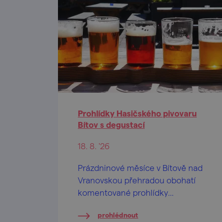
Prohlídky Hasičského pivovaru
Bítov s degustací
18. 8. '26
Prázdninové měsíce v Bítově nad
Vranovskou přehradou obohatí
komentované prohlídky
Hasičského pivovaru v centru
prohlédnout
obce.