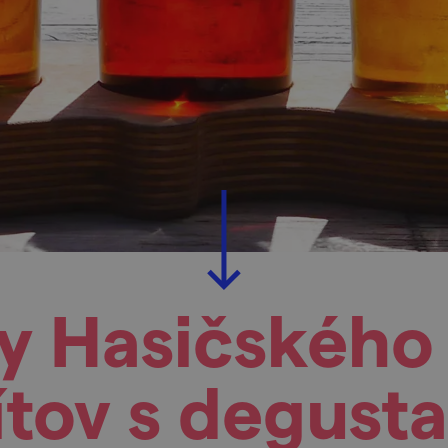
y Hasičského
ítov s degusta