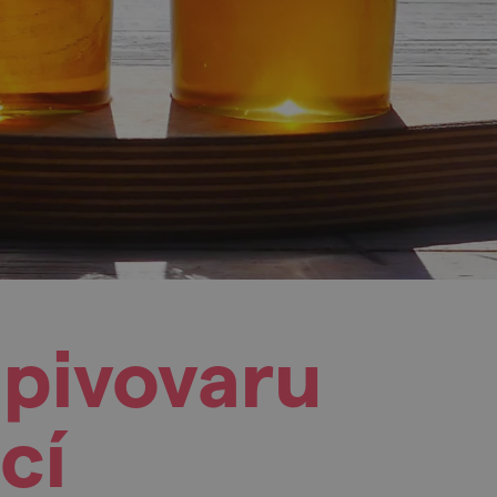
 pivovaru
cí