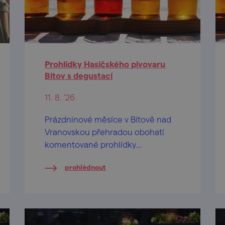
Prohlídky Hasičského pivovaru
Bítov s degustací
11. 8. '26
Prázdninové měsíce v Bítově nad
Vranovskou přehradou obohatí
komentované prohlídky
Hasičského pivovaru v centru
prohlédnout
obce.