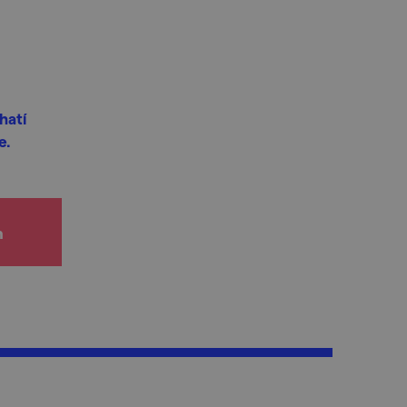
hatí
e.
h