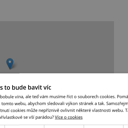
s to bude bavit víc
 bobule vína, ale teď vám musíme říct o souborech cookies. Pomá
a tomto webu, abychom sledovali výkon stránek a tak. Samozřejm
utí cookies může nepříznivě ovlivnit některé vlastnosti webu. Ta
Leaflet
|
© Seznam.cz a.s. a další
přívlastkové se vší parádou?
Více o cookies