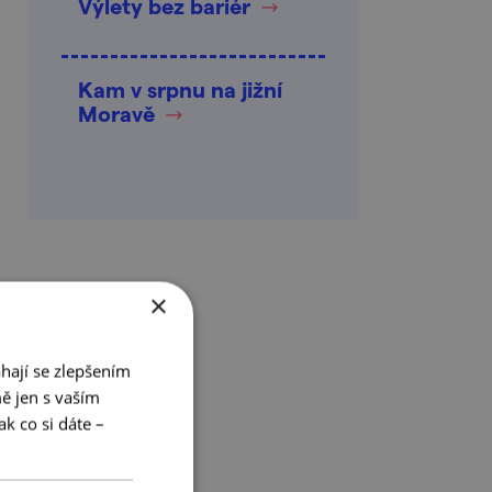
Výlety bez bariér
Kam v srpnu na jižní
Moravě
×
hají se zlepšením
ě jen s vaším
k co si dáte –