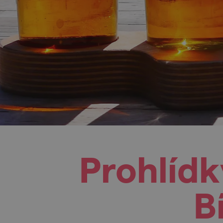
Prohlídk
B