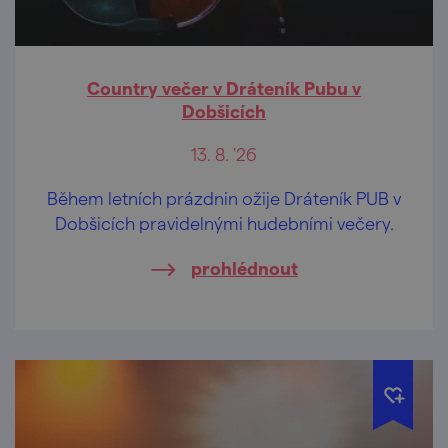
Country večer v Dráteník Pubu v
Dobšicích
13. 8. '26
Během letních prázdnin ožije Dráteník PUB v
Dobšicích pravidelnými hudebními večery.
prohlédnout