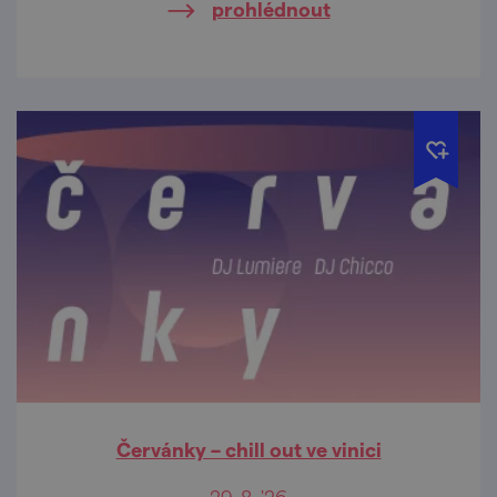
prohlédnout
Červánky – chill out ve vinici
29. 8. '26