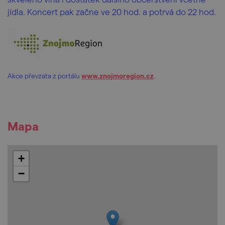
jídla. Koncert pak začne ve 20 hod. a potrvá do 22 hod.
Akce převzata z portálu
www.znojmoregion.cz
.
Mapa
+
−