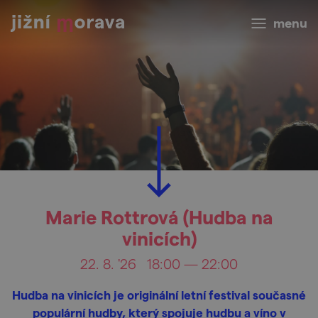
menu
Marie Rottrová (Hudba na
vinicích)
22. 8. '26
18:00 — 22:00
Hudba na vinicích je originální letní festival současné
populární hudby, který spojuje hudbu a víno v