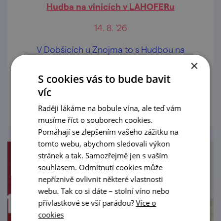
Hudba na vinicích v LAHOFERu
14. 8. '26
V Dobšicích u Znojma to s Hudbou na
vinicích táhneme od samého počátku a
×
zahájíme už 7. rok vzájemné spolupráce!
S cookies vás to bude bavit
víc
prohlédnout
Raději lákáme na bobule vína, ale teď vám
musíme říct o souborech cookies.
Pomáhají se zlepšením vašeho zážitku na
tomto webu, abychom sledovali výkon
stránek a tak. Samozřejmě jen s vaším
souhlasem. Odmítnutí cookies může
nepříznivě ovlivnit některé vlastnosti
webu. Tak co si dáte – stolní víno nebo
přívlastkové se vší parádou?
Více o
cookies