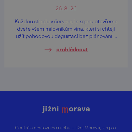
26. 8. '26
Každou středu v červenci a srpnu otevřeme
dveře všem milovníkům vína, kteří si chtějí
užít pohodovou degustaci bez plánování a
rezervací.
prohlédnout
Centrála cestovního ruchu – Jižní Morava, z.s.p.o.