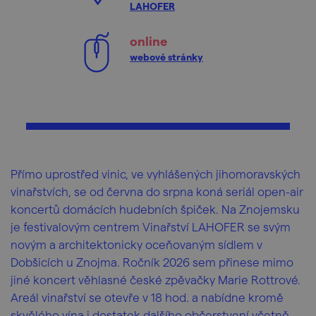
LAHOFER
online
webové stránky
Přímo uprostřed vinic, ve vyhlášených jihomoravských
vinařstvích, se od června do srpna koná seriál open-air
koncertů domácích hudebních špiček. Na Znojemsku
je festivalovým centrem Vinařství LAHOFER se svým
novým a architektonicky oceňovaným sídlem v
Dobšicích u Znojma. Ročník 2026 sem přinese mimo
jiné koncert věhlasné české zpěvačky Marie Rottrové.
Areál vinařství se otevře v 18 hod. a nabídne kromě
skvělého vína i dostatek dalšího občerstvení včetně