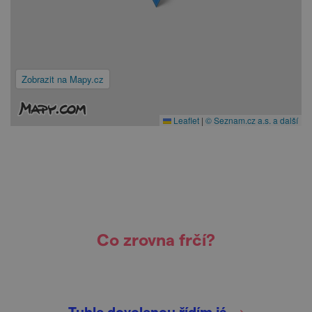
Zobrazit na Mapy.cz
Leaflet
|
© Seznam.cz a.s. a další
Co zrovna frčí?
Tuhle dovolenou řídím já