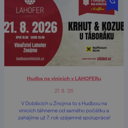
Hudba na vinicích v LAHOFERu
21. 8. '26
V Dobšicích u Znojma to s Hudbou na
vinicích táhneme od samého počátku a
zahájíme už 7. rok vzájemné spolupráce!