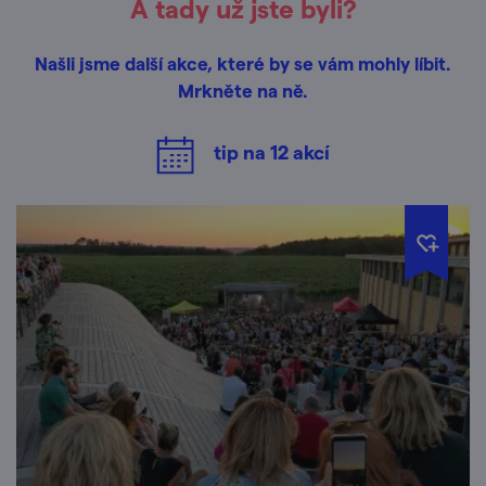
A tady už jste byli?
Našli jsme další akce, které by se vám mohly líbit.
Mrkněte na ně.
tip na
12
akcí