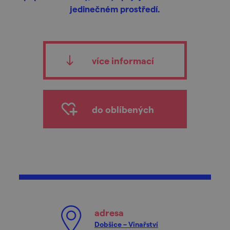
jedinečném prostředí.
více informací
do oblíbených
adresa
Dobšice – Vinařství