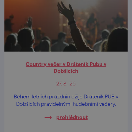
Country večer v Dráteník Pubu v
Dobšicích
27. 8. '26
Během letních prázdnin ožije Dráteník PUB v
Dobšicích pravidelnými hudebními večery.
prohlédnout