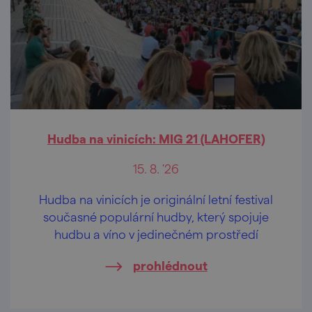
Hudba na vinicích: MIG 21 (LAHOFER)
15. 8. '26
Hudba na vinicích je originální letní festival
současné populární hudby, který spojuje
hudbu a víno v jedinečném prostředí
prohlédnout