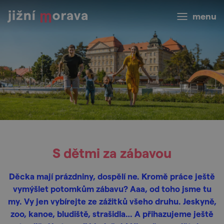
menu
S dětmi za zábavou
Děcka mají prázdniny, dospělí ne. Kromě práce ještě
vymýšlet potomkům zábavu? Aaa, od toho jsme tu
my. Vy jen vybírejte ze zážitků všeho druhu. Jeskyně,
zoo, kanoe, bludiště, strašidla… A přihazujeme ještě