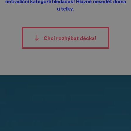
netradiční kategorii hledaček! Hlavně nesedět doma
u telky.
Chci rozhýbat děcka!