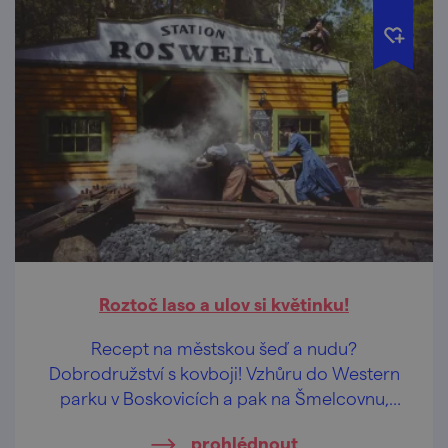
Roztoč laso a ulov si květinku!
Recept na městskou šeď a nudu?
Dobrodružství s kovboji! Vzhůru do Western
parku v Boskovicích a pak na Šmelcovnu,
kde roste víc než jedna růže z Texasu.
prohlédnout