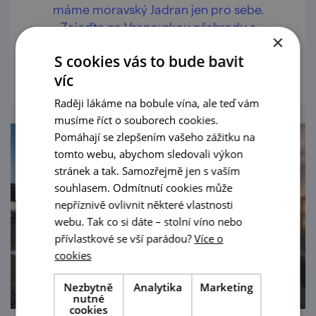
máme moravský Jadran jen pro sebe.
Zajeďte na Vranovskou přehradu a
×
přezdívku pochopíte. Plus to nádherné okolí
prohlédnout
S cookies vás to bude bavit
národního parku Podyjí...
víc
Raději lákáme na bobule vína, ale teď vám
musíme říct o souborech cookies.
Pomáhají se zlepšením vašeho zážitku na
tomto webu, abychom sledovali výkon
stránek a tak. Samozřejmě jen s vaším
souhlasem. Odmítnutí cookies může
nepříznivě ovlivnit některé vlastnosti
webu. Tak co si dáte – stolní víno nebo
přívlastkové se vší parádou?
Více o
cookies
Nezbytně
Analytika
Marketing
nutné
cookies