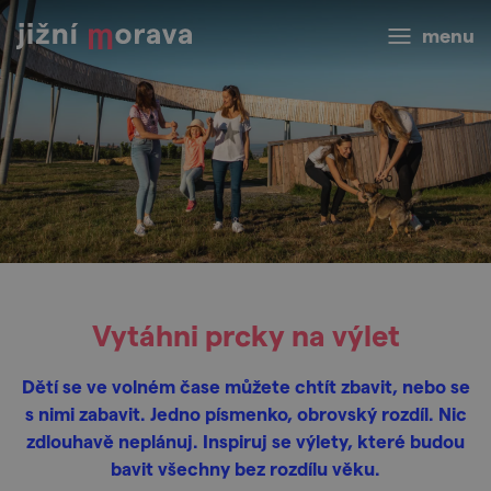
menu
Vytáhni prcky na výlet
Dětí se ve volném čase můžete chtít zbavit, nebo se
s nimi zabavit. Jedno písmenko, obrovský rozdíl. Nic
zdlouhavě neplánuj. Inspiruj se výlety, které budou
bavit všechny bez rozdílu věku.