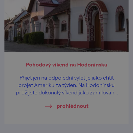
Pohodový víkend na Hodonínsku
Přijet jen na odpolední výlet je jako chtít
projet Ameriku za týden. Na Hodonínsku
prožijete dokonalý víkend jako zamilovaný
pár i velká rodina.
prohlédnout