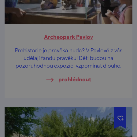
Archeopark Pavlov
Prehistorie je pravěká nuda? V Pavlově z vás
udělají fandu pravěku! Děti budou na
pozoruhodnou expozici vzpomínat dlouho.
prohlédnout