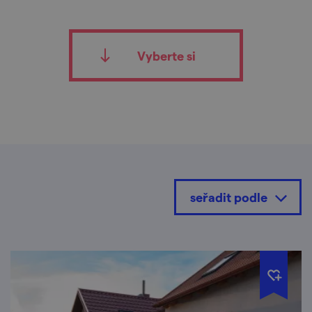
Vyberte si
seřadit podle