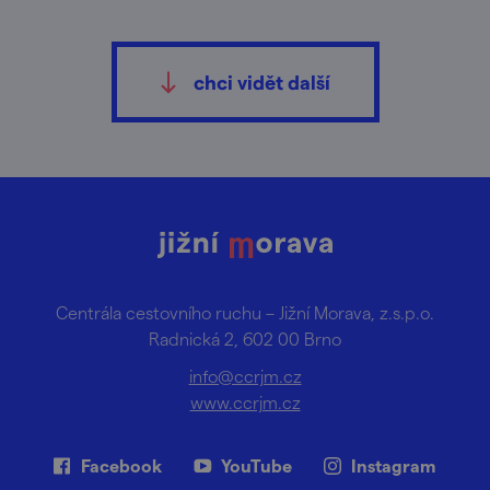
chci vidět další
Centrála cestovního ruchu – Jižní Morava, z.s.p.o.
Radnická 2, 602 00 Brno
info@ccrjm.cz
www.ccrjm.cz
Facebook
YouTube
Instagram