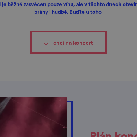
 je běžně zasvěcen pouze vínu, ale v těchto dnech otevír
brány i hudbě. Buďte u toho.
chci na koncert
Plán kon