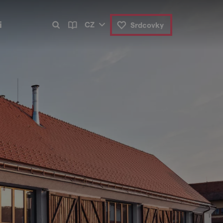
i
CZ
Srdcovky