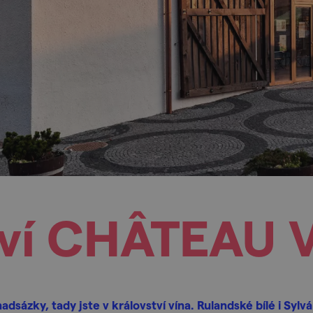
tví CHÂTEAU 
adsázky, tady jste v království vína. Rulandské bílé i Sylv