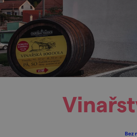
Vinařs
Bez n