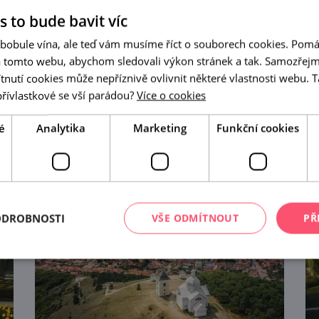
Vybírejte, plánujte, nechte si doporučit.
s to bude bavit víc
 bobule vína, ale teď vám musíme říct o souborech cookies. Pomá
a tomto webu, abychom sledovali výkon stránek a tak. Samozřejm
utí cookies může nepříznivě ovlivnit některé vlastnosti webu. Ta
přívlastkové se vší parádou?
Více o cookies
tip na
8
výsledků
é
Analytika
Marketing
Funkční cookies
ODROBNOSTI
VŠE ODMÍTNOUT
PŘ