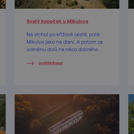
Svatý kopeček u Mikulova
Na vrchol po křížové cestě, poté
Mikulov jako na dlani. A potom za
odměnu dolů na něco dobrého.
prohlédnout