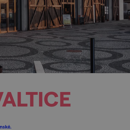
VALTICE
ánské.