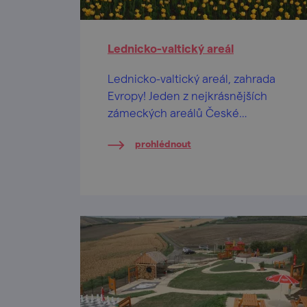
Lednicko-valtický areál
Lednicko-valtický areál, zahrada
Evropy! Jeden z nejkrásnějších
zámeckých areálů České
republiky… ale také nejrozsáhlejší
prohlédnout
umělecky ztvárněná krajina na
světě.