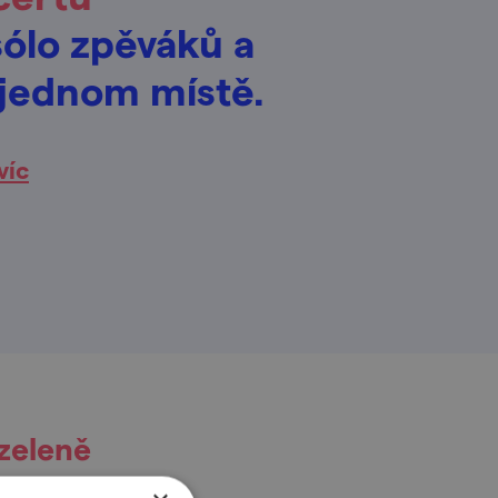
sólo zpěváků a
 jednom místě.
víc
zeleně