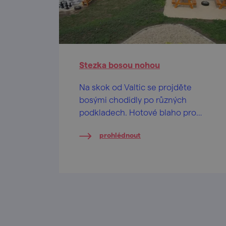
Stezka bosou nohou
Na skok od Valtic se projděte
bosými chodidly po různých
podkladech. Hotové blaho pro
vaše nohy i duši.
prohlédnout