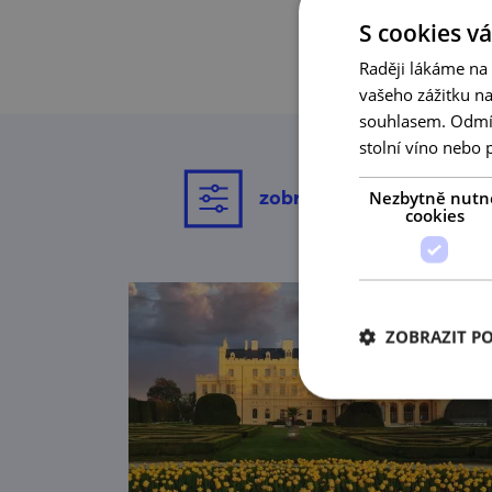
S cookies vá
Raději lákáme na
vašeho zážitku n
souhlasem. Odmítn
stolní víno nebo 
zobrazit filtrování
Nezbytně nutn
cookies
ZOBRAZIT P