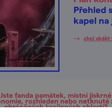
Přehled 
kapel na
chci vědět 
Jste fanda památek, místní jiskrné
onomie, rozhleden nebo netknuté 
chráněných krajinných oblastí?