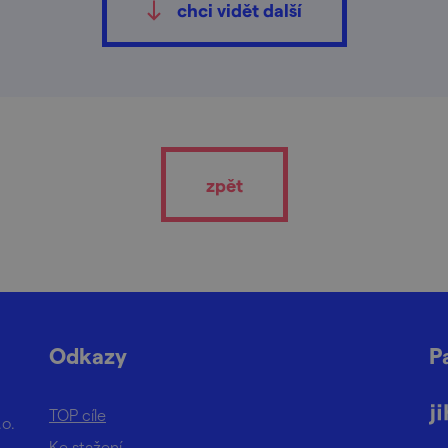
chci vidět další
zpět
Odkazy
P
TOP cíle
.o.
Ke stažení