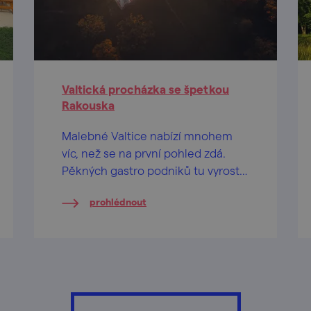
Valtická procházka se špetkou
Rakouska
Malebné Valtice nabízí mnohem
víc, než se na první pohled zdá.
Pěkných gastro podniků tu vyrostlo
jako hub po dešti. Spojte jejich
prohlédnout
návštěvu s procházkou ke
kolonádě na Reistně, je to výlet
jako lusk!