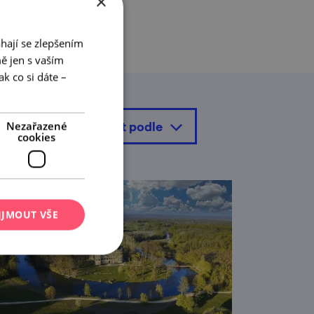
×
hají se zlepšením
ě jen s vaším
k co si dáte –
seřadit podle
Nezařazené
cookies
IJMOUT VŠE