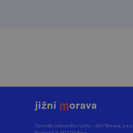
Centrála cestovního ruchu – Jižní Morava, z.s.p
Radnická 2, 602 00 Brno