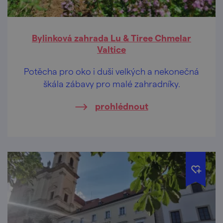
Bylinková zahrada Lu & Tiree Chmelar
Valtice
Potěcha pro oko i duši velkých a nekonečná
škála zábavy pro malé zahradníky.
prohlédnout