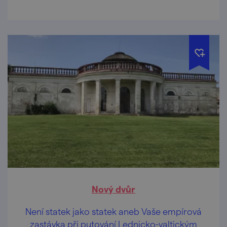
Nový dvůr
Není statek jako statek aneb Vaše empírová
zastávka při putování Lednicko-valtickým