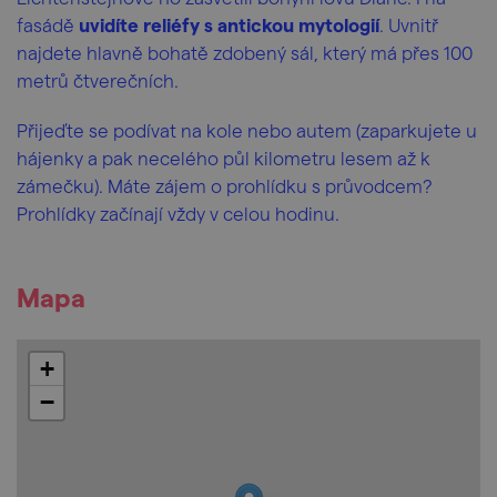
fasádě
uvidíte reliéfy s antickou mytologií
. Uvnitř
najdete hlavně bohatě zdobený sál, který má přes 100
metrů čtverečních.
Přijeďte se podívat na kole nebo autem (zaparkujete u
hájenky a pak necelého půl kilometru lesem až k
zámečku). Máte zájem o prohlídku s průvodcem?
Prohlídky začínají vždy v celou hodinu.
Mapa
+
−