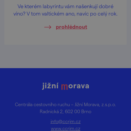
Ve kterém labyrintu vám našenkují dobré
víno? V tom valtickém ano, navíc po celý rok.
prohlédnout
Centrála cestovního ruchu – Jižní Morava, z.s.p.o.
Radnická 2, 602 00 Brno
info@ccrjm.cz
www.ccrjm.cz