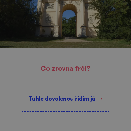
Co zrovna frčí?
Tuhle dovolenou řídím já