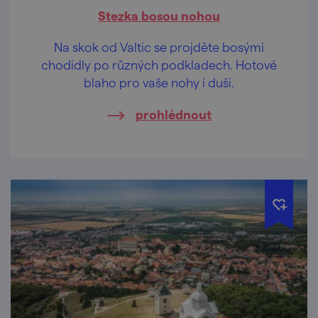
Stezka bosou nohou
Na skok od Valtic se projděte bosými
chodidly po různých podkladech. Hotové
blaho pro vaše nohy i duši.
prohlédnout