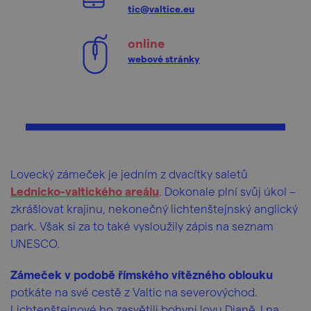
tic@valtice.eu
online
webové stránky
Lovecký zámeček je jedním z dvacítky saletů
Lednicko-valtického areálu
. Dokonale plní svůj úkol –
zkrášlovat krajinu, nekonečný lichtenštejnský anglický
park. Však si za to také vysloužily zápis na seznam
UNESCO.
Zámeček v podobě římského vítězného oblouku
potkáte na své cestě z Valtic na severovýchod.
Lichtenštejnové ho zasvětili bohyni lovu Dianě. I na