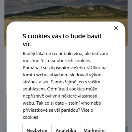
×
S cookies vás to bude bavit
víc
Raději lákáme na bobule vína, ale teď vám
Biosférická rezervace Dolní Morava
musíme říct o souborech cookies.
Pomáhají se zlepšením vašeho zážitku na
Tahle přírodní oblast není jen úžasná Pálava,
tomto webu, abychom sledovali výkon
je to krajina s dvojnásobným statusem
stránek a tak. Samozřejmě jen s vaším
UNESCO. Navštívíte, poznáte, pochopíte.
souhlasem. Odmítnutí cookies může
nepříznivě ovlivnit některé vlastnosti
prohlédnout
webu. Tak co si dáte – stolní víno nebo
přívlastkové se vší parádou?
Více o
cookies
Nezbytně
Analytika
Marketing