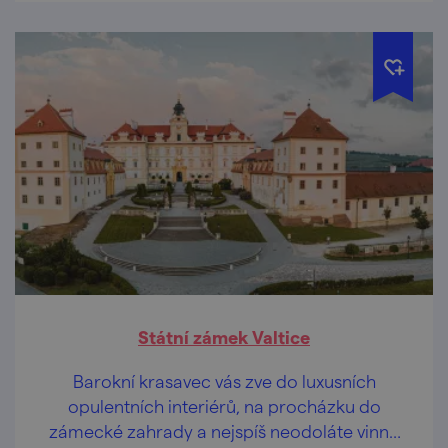
Státní zámek Valtice
Barokní krasavec vás zve do luxusních
opulentních interiérů, na procházku do
zámecké zahrady a nejspíš neodoláte vinné