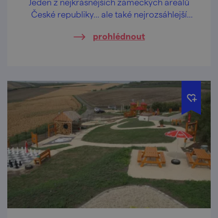
Jeden z nejkrásnějších zámeckých areálů
České republiky… ale také nejrozsáhlejší
umělecky ztvárněná krajina na světě.
prohlédnout