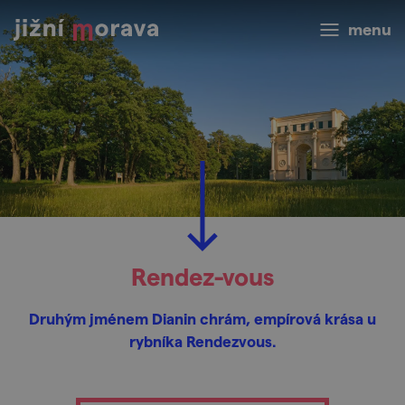
menu
Rendez-vous
Druhým jménem Dianin chrám, empírová krása u
rybníka Rendezvous.