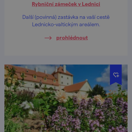
Rybniční zámeček v Lednici
Další (povinná) zastávka na vaší cestě
Lednicko-valtickým areálem.
prohlédnout