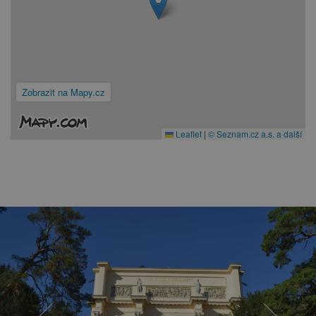
Zobrazit na Mapy.cz
Leaflet
|
© Seznam.cz a.s. a další