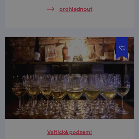
degustaci.
prohlédnout
Valtické podzemí