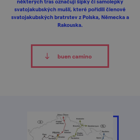
některých tras označují šipky či samolepky
svatojakubských mušlí, které pořídili členové
svatojakubských bratrstev z Polska, Německa a
Rakouska.
buen camino