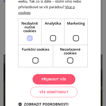
krátkého průchodu Brnem).
webu. Tak co si dáte – stolní víno nebo
přívlastkové se vší parádou?
Více o
cookies
Nezbytně
Analytika
Marketing
nutné
cookies
Kam dál?
Funkční cookies
Nezařazené
cookies
PŘIJMOUT VŠE
Svatojakubské cesty u
sousedů
VŠE ODMÍTNOUT
ZOBRAZIT PODROBNOSTI