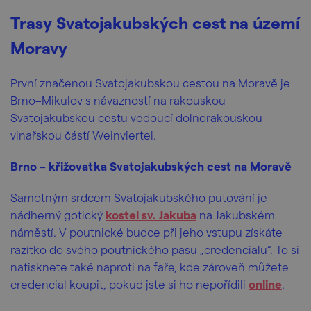
Trasy Svatojakubských cest na území
Moravy
První značenou Svatojakubskou cestou na Moravě je
Brno–Mikulov s návazností na rakouskou
Svatojakubskou cestu vedoucí dolnorakouskou
vinařskou částí Weinviertel.
Brno – křižovatka Svatojakubských cest na Moravě
Samotným srdcem Svatojakubského putování je
nádherný gotický
kostel sv. Jakuba
na Jakubském
náměstí. V poutnické budce při jeho vstupu získáte
razítko do svého poutnického pasu „credencialu“. To si
natisknete také naproti na faře, kde zároveň můžete
credencial koupit, pokud jste si ho nepořídili
online
.