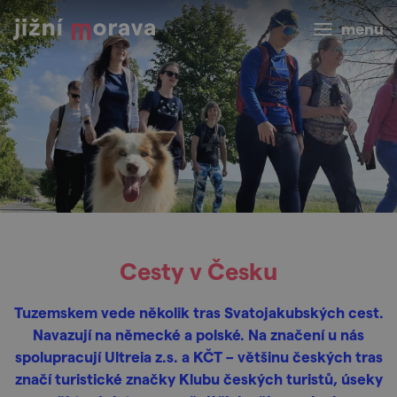
menu
Cesty v Česku
Tuzemskem vede několik tras Svatojakubských cest.
Navazují na německé a polské. Na značení u nás
spolupracují Ultreia z.s. a KČT – většinu českých tras
značí turistické značky Klubu českých turistů, úseky