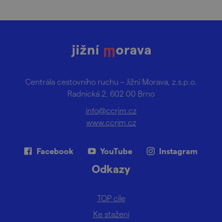
Centrála cestovního ruchu – Jižní Morava, z.s.p.o.
Radnická 2, 602 00 Brno
info@ccrjm.cz
www.ccrjm.cz
Facebook
YouTube
Instagram
Odkazy
TOP cíle
Ke stažení