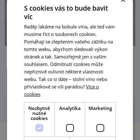
S cookies vás to bude bavit
víc
Raději lákáme na bobule vína, ale teď vám
musíme říct o souborech cookies.
Pomáhají se zlepšením vašeho zážitku na
tomto webu, abychom sledovali výkon
stránek a tak. Samozřejmě jen s vaším
Švýcarsko
souhlasem. Odmítnutí cookies může
nepříznivě ovlivnit některé vlastnosti
prohlédnout
webu. Tak co si dáte – stolní víno nebo
přívlastkové se vší parádou?
Více o
cookies
Nezbytně
Analytika
Marketing
nutné
cookies