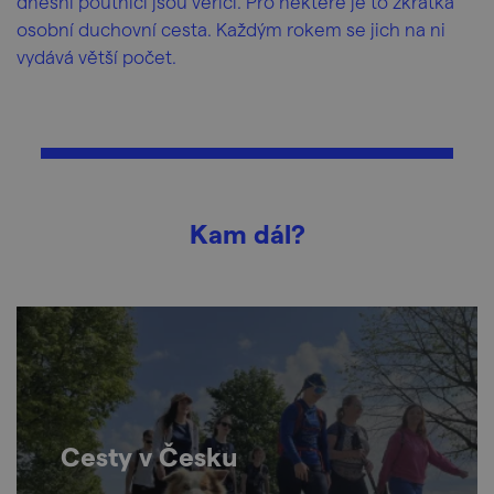
dnešní poutníci jsou věřící. Pro některé je to zkrátka
osobní duchovní cesta. Každým rokem se jich na ni
vydává větší počet.
Kam dál?
Cesty v Česku