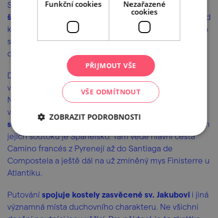
Funkční cookies
Nezařazené
Svatojakubská pouť vede z mnoha míst
Evropy na
cookies
španělské pobřeží do Santiaga de Compostela
. Odtud
kdysi středověcí poutníci pokračovali až na pobřeží do
sto kilometrů vzdálené Finistery, považované v té
době za konec světa (finis terrae).
PŘIJMOUT VŠE
Dnešní klasická Svatojakubská cesta začíná ve Francii
v městečku St. Jean Pied de Port pod Pyrenejemi.
VŠE ODMÍTNOUT
Nástupní trasy na pouť jsou ale značeny i z mnohem
vzdálenějších míst různých států. Jako potoky a říčky
ZOBRAZIT PODROBNOSTI
se Svatojakubské cesty vinou celou Evropou
. Místem
jejich soutoku je Španělsko. Tam vede hlavní cesta
Camino francés z Pyrenejí až do Santiaga de
Compostela a ještě dál na už zmíněný mys Finisterre u
Atlantiku.
Putování
spojuje kostely zasvěcené sv. Jakubovi
i jiná
významná místa duchovního charakteru. Ne všichni