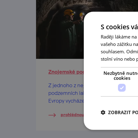
S cookies vá
Raději lákáme na
vašeho zážitku n
souhlasem. Odmítn
stolní víno nebo 
Znojemské podzemí
Nezbytně nutn
cookies
Z jednoho z nejrozsáhlejších
podzemních labyrintů střední
Evropy vycházejí nadšené děti i
dospělí.
ZOBRAZIT P
prohlédnout