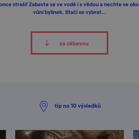
nce straší! Zabavte se ve vodě i s vědou a nechte se oko
vůní bylinek. Stačí se vybrat...
za zábavou
tip na
10
výsledků