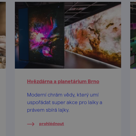
Hvězdárna a planetárium Brno
Moderní chrám vědy, který umí
uspořádat super akce pro laiky a
právem sbírá lajky.
prohlédnout