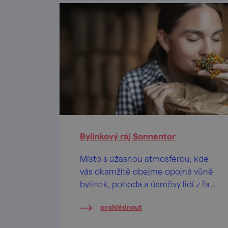
Bylinkový ráj Sonnentor
Místo s úžasnou atmosférou, kde
vás okamžitě obejme opojná vůně
bylinek, pohoda a úsměvy lidí z řad
zaměstnanců i návštěvníků. Jestli
prohlédnout
jste někdy chtěli zážitkovou
exkurzi pro všechny smysly, tohle