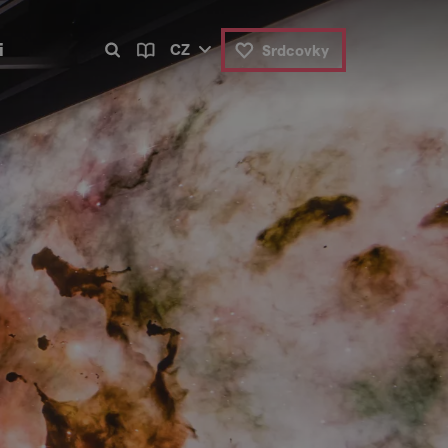
i
CZ
Srdcovky