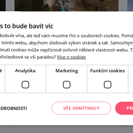
s to bude bavit víc
 bobule vína, ale teď vám musíme říct o souborech cookies. Pomá
a tomto webu, abychom sledovali výkon stránek a tak. Samozřejm
utí cookies může nepříznivě ovlivnit některé vlastnosti webu. Ta
přívlastkové se vší parádou?
Více o cookies
Brněnské podzemí
é
Analytika
Marketing
Funkční cookies
Brno nemá metro. Ale pod zemí to
tu rozhodně žije. Zvlášť v horkém
letním dni se krásně zchladíte v
labyrintu pod Zelňákem nebo v
ODROBNOSTI
VŠE ODMÍTNOUT
PŘ
prohlédnout
kostnici na Jakubáku.