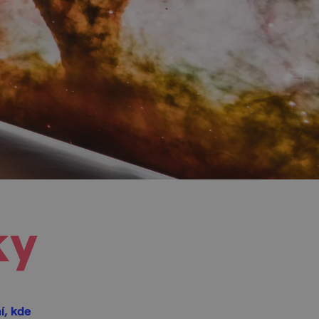
ky
í, kde