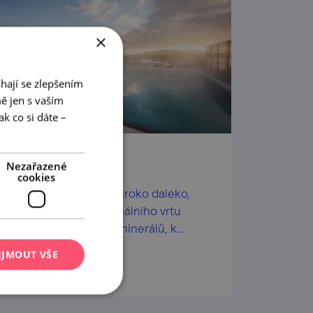
×
hají se zlepšením
ě jen s vaším
k co si dáte –
Aqualand Moravia
Nezařazené
cookies
Největší koupačka široko daleko,
navíc ve vodě z termálního vrtu
plné blahodárných minerálů, k
tomu panorama Pálavy.
IJMOUT VŠE
prohlédnout