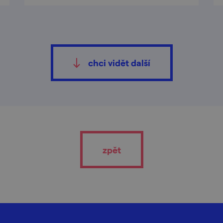
chci vidět další
zpět