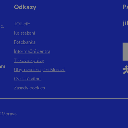
Odkazy
P
TOP cíle
.o.
Ke stažení
Fotobanka
Informační centra
Tiskové zprávy
ram
Ubytování na jižní Moravě
Cyklisté vítáni
Zásady cookies
ní Morava