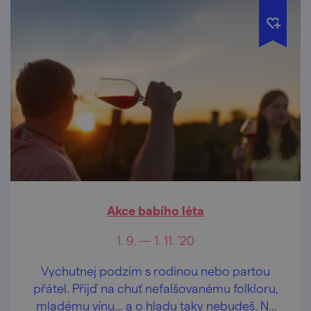
Akce babího léta
1. 9. — 1. 11. '20
Vychutnej podzim s rodinou nebo partou
přátel. Přijď na chuť nefalšovanému folkloru,
mladému vínu... a o hladu taky nebudeš. Na