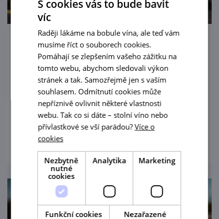
S cookies vás to bude bavit
víc
Raději lákáme na bobule vína, ale teď vám
Vinobraní na Sonberku & Cimballica
musíme říct o souborech cookies.
Pomáhají se zlepšením vašeho zážitku na
17. 9. '21
tomto webu, abychom sledovali výkon
stránek a tak. Samozřejmě jen s vaším
Letošní oslava sonberského vinobraní,
souhlasem. Odmítnutí cookies může
společně s představením ročníku 2020 se
nepříznivě ovlivnit některé vlastnosti
chystá na pátek 17. září. Můžete si vyhradit
webu. Tak co si dáte – stolní víno nebo
celé odpoledne a dívat se pod ruce
přívlastkové se vší parádou?
Více o
prohlédnout
vinohradníkovi i sklepmistrovi, nebo dorazit
cookies
až na večerní program, je to jen na vás.
Nezbytně
Analytika
Marketing
nutné
cookies
Funkční cookies
Nezařazené