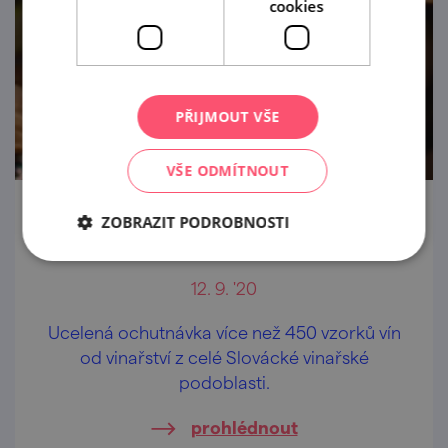
cookies
PŘIJMOUT VŠE
VŠE ODMÍTNOUT
NÁRODNÍ SOUTĚŽ VÍN SLOVÁCKÉ
ZOBRAZIT PODROBNOSTI
VINAŘSKÉ PODOBLASTI
12. 9. '20
Ucelená ochutnávka více než 450 vzorků vín
od vinařství z celé Slovácké vinařské
podoblasti.
prohlédnout