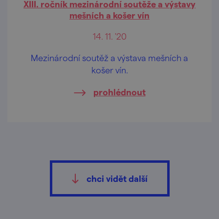
XIII. ročník mezinárodní soutěže a výstavy
mešních a košer vín
14. 11. '20
Mezinárodní soutěž a výstava mešních a
košer vín.
prohlédnout
chci vidět další