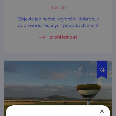
9. 8. '25
Objevte jedinečné regionální dobroty v
doprovodu zvučných pěveckých jmen!
prohlédnout
×