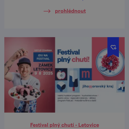
jihu Moravy si potrpí na food akce od těch
prohlédnout
komorních po festivaly.
Festival plný chutí - Letovice