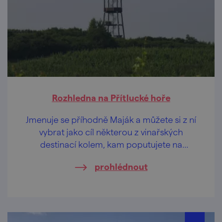
Rozhledna na Přítlucké hoře
Jmenuje se příhodně Maják a můžete si z ní
vybrat jako cíl některou z vinařských
destinací kolem, kam poputujete na
degustaci.
prohlédnout