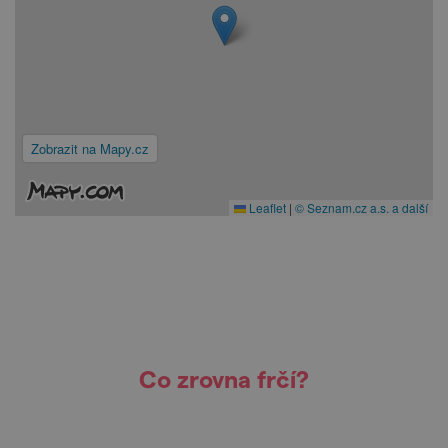
Zobrazit na Mapy.cz
Leaflet
|
© Seznam.cz a.s. a další
Co zrovna frčí?