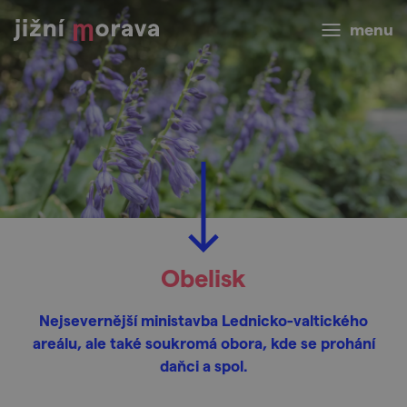
menu
Obelisk
Nejsevernější ministavba Lednicko-valtického
areálu, ale také soukromá obora, kde se prohání
daňci a spol.