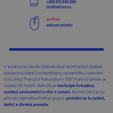
+420 519 340 986
tic@lednice.cz
online
webové stránky
V soukromé oboře Obelisk stojí dominantní obelisk
postavený kdysi Lichtenštejny na památku uzavření
míru mezi Francií a Rakouskem 1797. Komolý jehlan je
vysoký 23 metrů. Nahoře je
šesticípá hvězdice,
symbol osvícenství a víry v rozum.
Kromě toho je tu
přírodní památka Květné jezero,
prohání se tu jeleni,
daňci a divoká prasata.