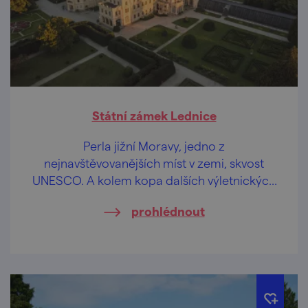
Státní zámek Lednice
Perla jižní Moravy, jedno z
nejnavštěvovanějších míst v zemi, skvost
UNESCO. A kolem kopa dalších výletnických
lákadel.
prohlédnout