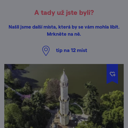
A tady už jste byli?
Našli jsme další místa, která by se vám mohla líbit.
Mrkněte na ně.
tip na
12
míst