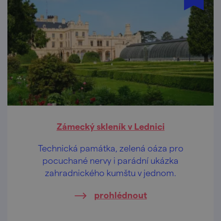
Zámecký skleník v Lednici
Technická památka, zelená oáza pro
pocuchané nervy i parádní ukázka
zahradnického kumštu v jednom.
prohlédnout