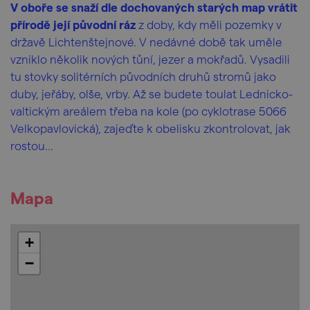
V oboře se snaží dle dochovaných starých map vrátit
přírodě její původní ráz
z doby, kdy měli pozemky v
državě Lichtenštejnové. V nedávné době tak uměle
vzniklo několik nových tůní, jezer a mokřadů. Vysadili
tu stovky solitérních původních druhů stromů jako
duby, jeřáby, olše, vrby. Až se budete toulat Lednicko-
valtickým areálem třeba na kole (po cyklotrase 5066
Velkopavlovická), zajeďte k obelisku zkontrolovat, jak
rostou...
Mapa
+
−