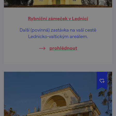
Rybniční zámeček v Lednici
Další (povinná) zastávka na vaší cestě
Lednicko-valtickým areálem.
prohlédnout