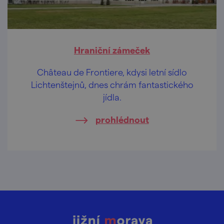
Hraniční zámeček
Château de Frontiere, kdysi letní sídlo
Lichtenštejnů, dnes chrám fantastického
jídla.
prohlédnout