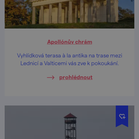
Apollónův chrám
Vyhlídková terasa à la antika na trase mezi
Lednicí a Valticemi vás zve k pokoukání.
prohlédnout