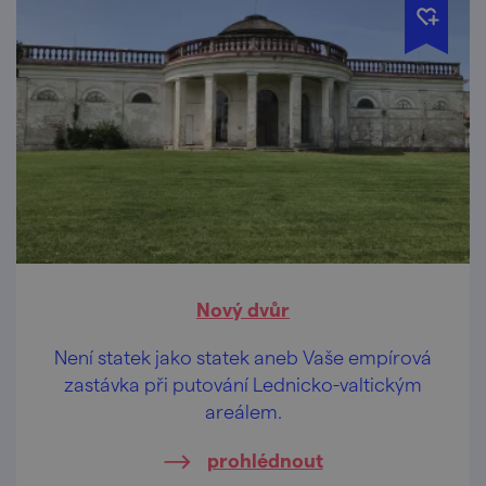
Nový dvůr
Není statek jako statek aneb Vaše empírová
zastávka při putování Lednicko-valtickým
areálem.
prohlédnout