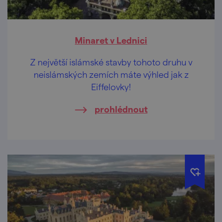
Minaret v Lednici
Z největší islámské stavby tohoto druhu v
neislámských zemích máte výhled jak z
Eiffelovky!
prohlédnout