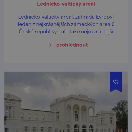
Lednicko-valtický areál
Lednicko-valtický areál, zahrada Evropy!
Jeden z nejkrásnějších zámeckých areálů
České republiky… ale také nejrozsáhlejší
umělecky ztvárněná krajina na světě.
prohlédnout