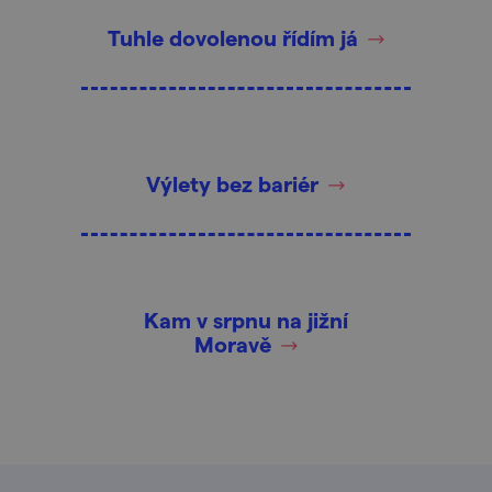
Tuhle dovolenou řídím já
Výlety bez bariér
Kam v srpnu na jižní
Moravě