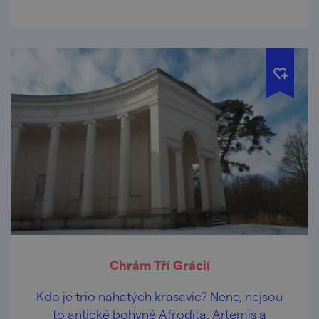
Chrám Tří Grácií
Kdo je trio nahatých krasavic? Nene, nejsou
to antické bohyně Afrodita, Artemis a