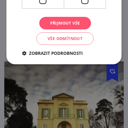
Lovecký zámeček, jedna z krásných staveb,
na kterou narazíte po cestě lednickým
zámeckým parkem. Co je uvnitř?
PŘIJMOUT VŠE
prohlédnout
VŠE ODMÍTNOUT
ZOBRAZIT PODROBNOSTI