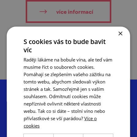
více informací
×
S cookies vás to bude bavit
do oblíbených
víc
Raději lákáme na bobule vína, ale teď vám
musíme říct o souborech cookies.
Pomáhají se zlepšením vašeho zážitku na
tomto webu, abychom sledovali výkon
stránek a tak. Samozřejmě jen s vaším
souhlasem. Odmítnutí cookies může
nepříznivě ovlivnit některé vlastnosti
webu. Tak co si dáte – stolní víno nebo
Centrála cestovního ruchu – Jižní Morava, z.s.p.o.
přívlastkové se vší parádou?
Více o
Radnická 2, 602 00 Brno
cookies
info@ccrjm.cz