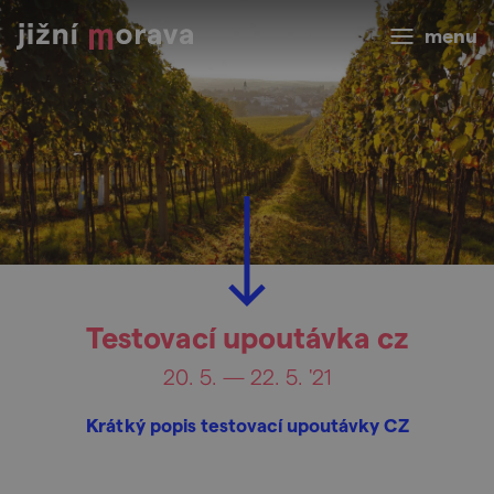
menu
Testovací upoutávka cz
20. 5. — 22. 5. '21
Krátký popis testovací upoutávky CZ