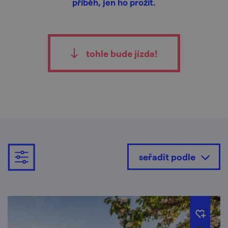
příběh, jen ho prožít.
tohle bude jízda!
seřadit podle