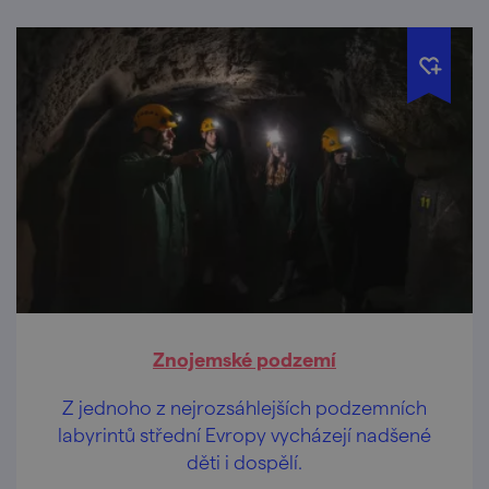
Znojemské podzemí
Z jednoho z nejrozsáhlejších podzemních
labyrintů střední Evropy vycházejí nadšené
děti i dospělí.