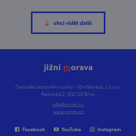
chci vidět další
Centrála cestovního ruchu – Jižní Morava, z.s.p.o.
Radnická 2, 602 00 Brno
info@ccrjm.cz
www.ccrjm.cz
Facebook
YouTube
Instagram