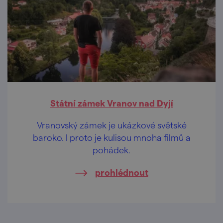
Státní zámek Vranov nad Dyjí
Vranovský zámek je ukázkové světské
baroko. I proto je kulisou mnoha filmů a
pohádek.
prohlédnout