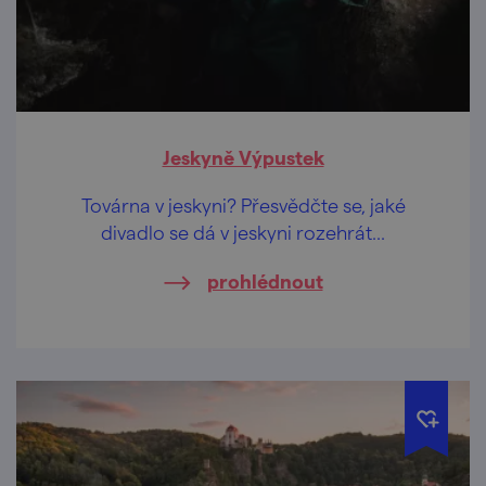
Jeskyně Výpustek
Továrna v jeskyni? Přesvědčte se, jaké
divadlo se dá v jeskyni rozehrát...
prohlédnout