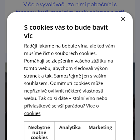
V čele vyvolávači, za nimi pobočníci s
tasenou šavlí, mezi nimi malý chlapec s růží
×
mezi rty, další vyvolávači a ostatní jezdci…
S cookies vás to bude bavit
prohlédnout
víc
Raději lákáme na bobule vína, ale teď vám
musíme říct o souborech cookies.
Pomáhají se zlepšením vašeho zážitku na
tomto webu, abychom sledovali výkon
stránek a tak. Samozřejmě jen s vaším
souhlasem. Odmítnutí cookies může
nepříznivě ovlivnit některé vlastnosti
webu. Tak co si dáte – stolní víno nebo
přívlastkové se vší parádou?
Více o
cookies
Nezbytně
Analytika
Marketing
nutné
cookies