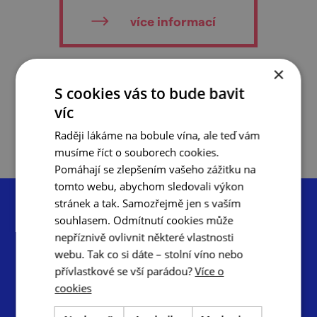
více informací
×
do oblíbených
S cookies vás to bude bavit
víc
Raději lákáme na bobule vína, ale teď vám
musíme říct o souborech cookies.
Pomáhají se zlepšením vašeho zážitku na
tomto webu, abychom sledovali výkon
stránek a tak. Samozřejmě jen s vaším
souhlasem. Odmítnutí cookies může
nepříznivě ovlivnit některé vlastnosti
webu. Tak co si dáte – stolní víno nebo
Centrála cestovního ruchu – Jižní Morava, z.s.p.o.
přívlastkové se vší parádou?
Více o
Radnická 2, 602 00 Brno
cookies
info@ccrjm.cz