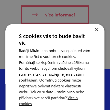
více informací
×
S cookies vás to bude bavit
do oblíbených
víc
Raději lákáme na bobule vína, ale teď vám
musíme říct o souborech cookies.
Pomáhají se zlepšením vašeho zážitku na
tomto webu, abychom sledovali výkon
stránek a tak. Samozřejmě jen s vaším
souhlasem. Odmítnutí cookies může
nepříznivě ovlivnit některé vlastnosti
webu. Tak co si dáte – stolní víno nebo
přívlastkové se vší parádou?
Více o
Centrála cestovního ruchu – Jižní Morava, z.s.p.o.
cookies
Radnická 2, 602 00 Brno