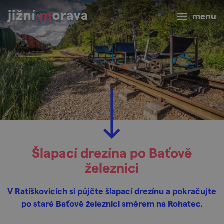
menu
Šlapací drezína po Baťově
železnici
V Ratíškovicích si půjčte šlapací drezínu a pokračujte
po staré Baťově železnici směrem na Rohatec.