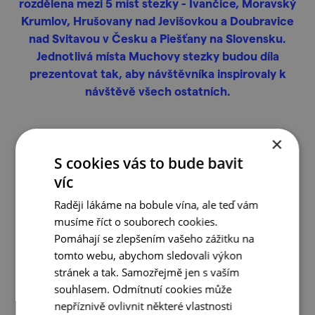
rozdělena mezi 5 míst stezky - Ivančice, Moravský
Krumlov, Hrušovany nad Jevišovkou a Doubravice
nad Svitavou v Česku a Piešťany na Slovensku.
Jednotlivá místa Muchovy stezky budou díla
prezentovat tak, aby návštěvníka inspirovaly k
návštěvě všech ostatních.
×
S cookies vás to bude bavit
více informací
víc
Raději lákáme na bobule vína, ale teď vám
musíme říct o souborech cookies.
do oblíbených
Pomáhají se zlepšením vašeho zážitku na
tomto webu, abychom sledovali výkon
stránek a tak. Samozřejmě jen s vaším
souhlasem. Odmítnutí cookies může
nepříznivě ovlivnit některé vlastnosti