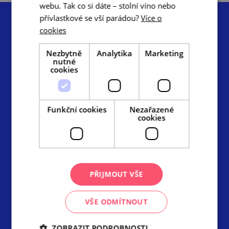
webu. Tak co si dáte – stolní víno nebo
přívlastkové se vší parádou?
Více o
cookies
Nezbytně
Analytika
Marketing
nutné
Centrála cestovního ruchu – Jižní Morava, z.s.p.o.
cookies
Radnická 2, 602 00 Brno
info@ccrjm.cz
www.ccrjm.cz
Funkční cookies
Nezařazené
cookies
Facebook
YouTube
Instagram
Odkazy
PŘIJMOUT VŠE
TOP cíle
VŠE ODMÍTNOUT
Ke stažení
Fotobanka
ZOBRAZIT PODROBNOSTI