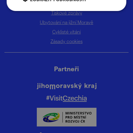
Informační centra
Tiskové zprávy
Ubytování na jižní Moravě
Cyklisté vítáni
Zásady cookies
Partneři