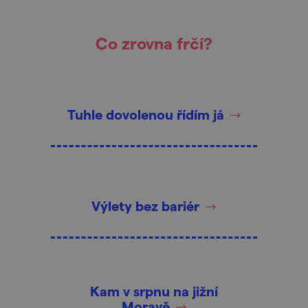
Co zrovna frčí?
Tuhle dovolenou řídím já
Výlety bez bariér
Kam v srpnu na jižní
Moravě