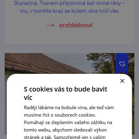
Slunečná. Tvarem připomíná keř vinné révy –
inu, v tomhle kraji se kolem vína točí vše.
prohlédnout
×
S cookies vás to bude bavit
víc
Raději lákáme na bobule vína, ale teď vám
musíme říct o souborech cookies.
Pomáhají se zlepšením vašeho zážitku na
tomto webu, abychom sledovali výkon
stránek a tak. Samozřejmě jen s vaším