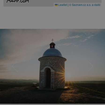
Leaflet
|
© Seznam.cz a.s. a další