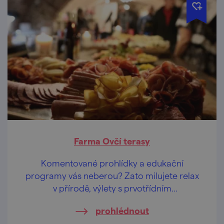
Farma Ovčí terasy
Komentované prohlídky a edukační
programy vás neberou? Zato milujete relax
v přírodě, výlety s prvotřídním
gastronomickým cílem nebo glamping?
prohlédnout
Pojeďte do Němčiček. Třeba na brunch s