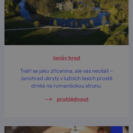
Janův hrad
Tváří se jako zřícenina, ale vás neošálí –
Janohrad ukrytý v lužních lesích prostě
drnká na romantickou strunu.
prohlédnout