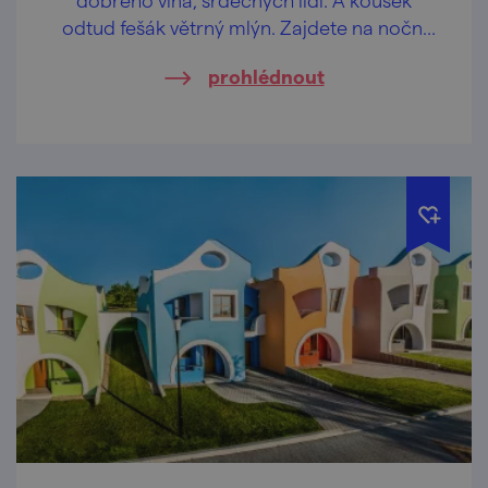
odtud fešák větrný mlýn. Zajdete na noční
prohlídku?
prohlédnout