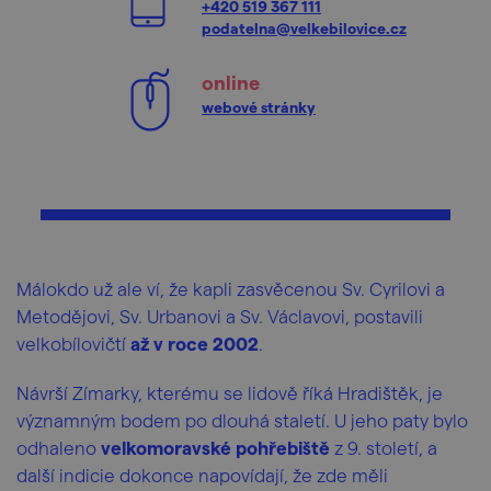
+420 519 367 111
podatelna@velkebilovice.cz
online
webové stránky
Málokdo už ale ví, že kapli zasvěcenou Sv. Cyrilovi a
Metodějovi, Sv. Urbanovi a Sv. Václavovi, postavili
velkobílovičtí
až v roce 2002
.
Návrší Zímarky, kterému se lidově říká Hradištěk, je
významným bodem po dlouhá staletí. U jeho paty bylo
odhaleno
velkomoravské pohřebiště
z 9. století, a
další indicie dokonce napovídají, že zde měli