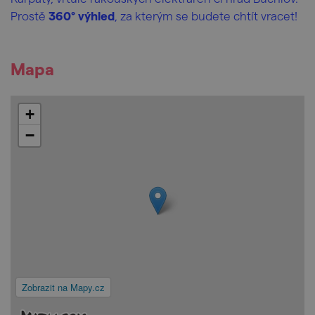
Prostě
360° výhled
, za kterým se budete chtít vracet!
Mapa
+
−
Zobrazit na Mapy.cz