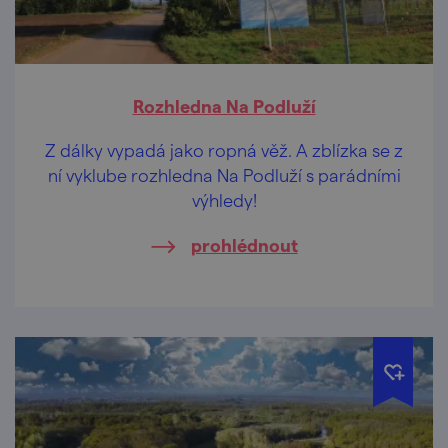
Rozhledna Na Podluží
Z dálky vypadá jako ropná věž. A zblízka se z
ní vyklube rozhledna Na Podluží s parádními
výhledy!
prohlédnout