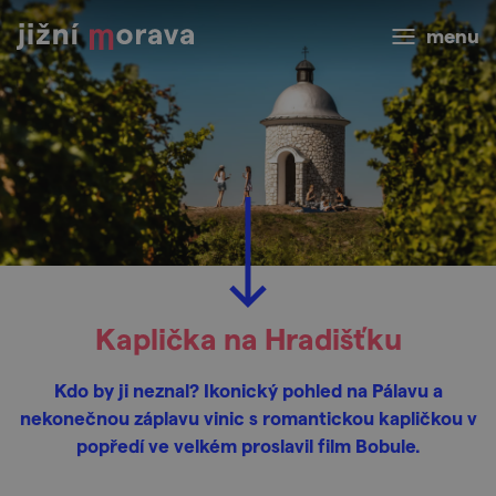
menu
Kaplička na Hradišťku
Kdo by ji neznal? Ikonický pohled na Pálavu a
nekonečnou záplavu vinic s romantickou kapličkou v
popředí ve velkém proslavil film Bobule.