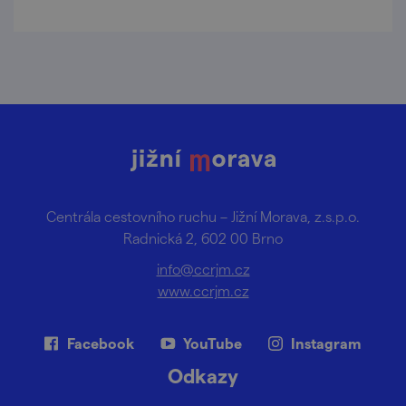
alpakami.
Centrála cestovního ruchu – Jižní Morava, z.s.p.o.
Radnická 2, 602 00 Brno
info@ccrjm.cz
www.ccrjm.cz
Facebook
YouTube
Instagram
Odkazy