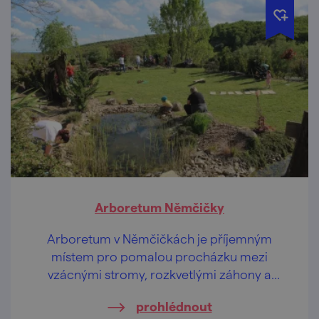
Arboretum Němčičky
Arboretum v Němčičkách je příjemným
místem pro pomalou procházku mezi
vzácnými stromy, rozkvetlými záhony a
pečlivě upravenou zelení.
prohlédnout