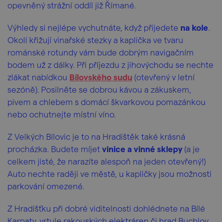
opevněný strážní oddíl již Římané.
Výhledy si nejlépe vychutnáte, když přijedete
na kole
.
Okolí křižují vinařské stezky a kaplička ve tvaru
románské rotundy vám bude dobrým navigačním
bodem už z dálky. Při příjezdu z jihovýchodu se nechte
zlákat nabídkou
Bílovského sudu
(otevřený v letní
sezóně). Posilněte se dobrou kávou a zákuskem,
pivem a chlebem s domácí škvarkovou pomazánkou
nebo ochutnejte místní víno.
Z Velkých Bílovic je to na Hradištěk také krásná
procházka. Budete míjet
vinice a vinné sklepy
(a je
celkem jisté, že narazíte alespoň na jeden otevřený!)
Auto nechte raději ve městě, u kapličky jsou možnosti
parkování omezené.
Z Hradišťku při dobré viditelnosti dohlédnete na Bílé
Karpaty, vrtule rakouských elektráren či hrad Buchlov.