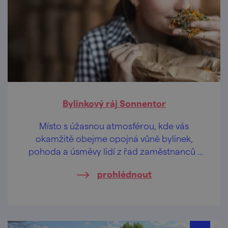
Bylinkový ráj Sonnentor
Místo s úžasnou atmosférou, kde vás
okamžitě obejme opojná vůně bylinek,
pohoda a úsměvy lidí z řad zaměstnanců i
návštěvníků. Jestli jste někdy chtěli
prohlédnout
zážitkovou exkurzi pro všechny smysly, tohle
je to pravé heřmánkové.