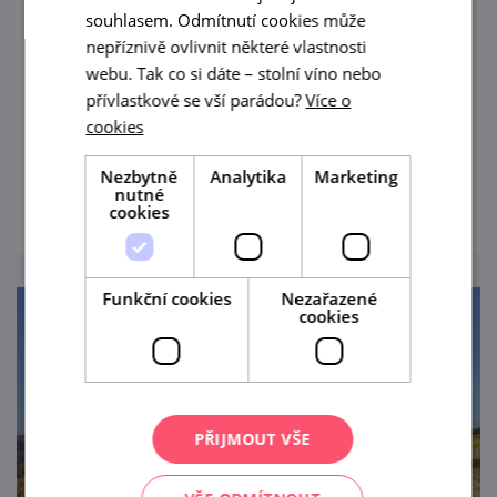
souhlasem. Odmítnutí cookies může
Domek T. G. Masaryka v Čejkovicích
nepříznivě ovlivnit některé vlastnosti
webu. Tak co si dáte – stolní víno nebo
Příběh prvního československého
přívlastkové se vší parádou?
Více o
prezidenta se nezačal psát na Pražském
cookies
hradě, ale mimo jiné i v jihomoravských
Čejkovicích.
Nezbytně
Analytika
Marketing
prohlédnout
nutné
cookies
Funkční cookies
Nezařazené
cookies
PŘIJMOUT VŠE