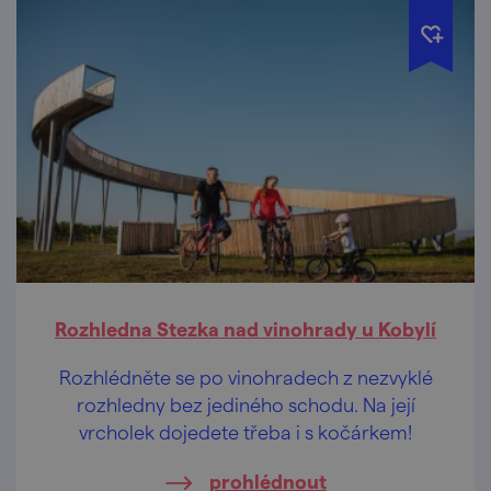
Rozhledna Stezka nad vinohrady u Kobylí
Rozhlédněte se po vinohradech z nezvyklé
rozhledny bez jediného schodu. Na její
vrcholek dojedete třeba i s kočárkem!
prohlédnout