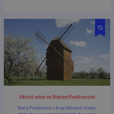
Větrný mlýn ve Starém Poddvorově
Starý Poddvorov v kraji lidových tradic,
dobrého vína, srdečných lidí. A kousek