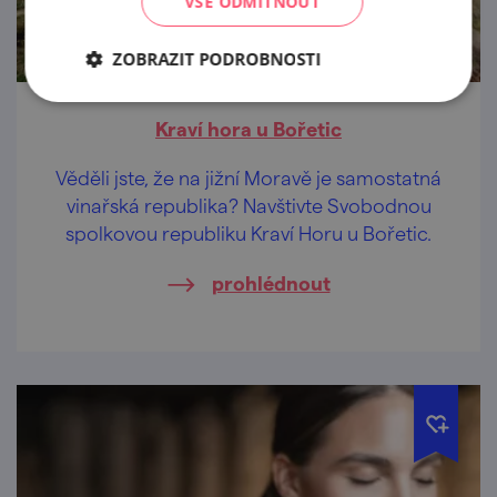
VŠE ODMÍTNOUT
ZOBRAZIT PODROBNOSTI
Kraví hora u Bořetic
Věděli jste, že na jižní Moravě je samostatná
vinařská republika? Navštivte Svobodnou
spolkovou republiku Kraví Horu u Bořetic.
prohlédnout