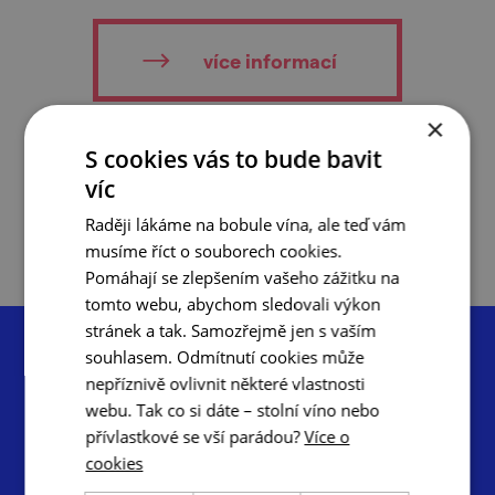
více informací
×
S cookies vás to bude bavit
do oblíbených
víc
Raději lákáme na bobule vína, ale teď vám
musíme říct o souborech cookies.
Pomáhají se zlepšením vašeho zážitku na
tomto webu, abychom sledovali výkon
stránek a tak. Samozřejmě jen s vaším
souhlasem. Odmítnutí cookies může
nepříznivě ovlivnit některé vlastnosti
webu. Tak co si dáte – stolní víno nebo
přívlastkové se vší parádou?
Více o
Centrála cestovního ruchu – Jižní Morava, z.s.p.o.
cookies
Radnická 2, 602 00 Brno