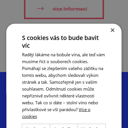
více informací
×
do oblíbených
S cookies vás to bude bavit
víc
Raději lákáme na bobule vína, ale teď vám
musíme říct o souborech cookies.
Pomáhají se zlepšením vašeho zážitku na
tomto webu, abychom sledovali výkon
stránek a tak. Samozřejmě jen s vaším
souhlasem. Odmítnutí cookies může
nepříznivě ovlivnit některé vlastnosti
webu. Tak co si dáte – stolní víno nebo
Centrála cestovního ruchu – Jižní Morava, z.s.p.o.
přívlastkové se vší parádou?
Více o
Radnická 2, 602 00 Brno
cookies
info@ccrjm.cz