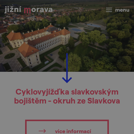
menu
Cyklovyjížďka slavkovským
bojištěm - okruh ze Slavkova
více informací