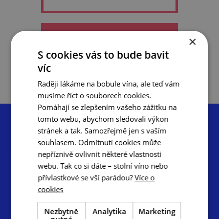
×
do oblíbených
S cookies vás to bude bavit
víc
Raději lákáme na bobule vína, ale teď vám
musíme říct o souborech cookies.
Pomáhají se zlepšením vašeho zážitku na
tomto webu, abychom sledovali výkon
stránek a tak. Samozřejmě jen s vaším
souhlasem. Odmítnutí cookies může
nepříznivě ovlivnit některé vlastnosti
Centrála cestovního ruchu – Jižní Morava, z.s.p.o.
webu. Tak co si dáte – stolní víno nebo
Radnická 2, 602 00 Brno
přívlastkové se vší parádou?
Více o
cookies
info@ccrjm.cz
www.ccrjm.cz
Nezbytně
Analytika
Marketing
nutné