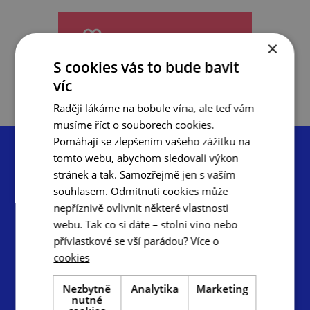
do oblíbených
×
S cookies vás to bude bavit
víc
Raději lákáme na bobule vína, ale teď vám
musíme říct o souborech cookies.
Pomáhají se zlepšením vašeho zážitku na
tomto webu, abychom sledovali výkon
stránek a tak. Samozřejmě jen s vaším
souhlasem. Odmítnutí cookies může
nepříznivě ovlivnit některé vlastnosti
Centrála cestovního ruchu – Jižní Morava, z.s.p.o.
webu. Tak co si dáte – stolní víno nebo
Radnická 2, 602 00 Brno
přívlastkové se vší parádou?
Více o
info@ccrjm.cz
cookies
www.ccrjm.cz
Nezbytně
Analytika
Marketing
nutné
Facebook
YouTube
Instagram