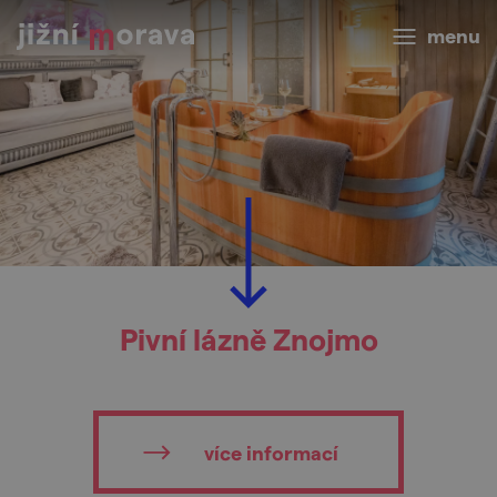
menu
Pivní lázně Znojmo
více informací