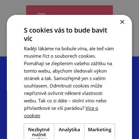
do oblíbených
×
S cookies vás to bude bavit
víc
Raději lákáme na bobule vína, ale teď vám
musíme říct o souborech cookies.
Pomáhají se zlepšením vašeho zážitku na
tomto webu, abychom sledovali výkon
stránek a tak. Samozřejmě jen s vaším
souhlasem. Odmítnutí cookies může
nepříznivě ovlivnit některé vlastnosti
Centrála cestovního ruchu – Jižní Morava, z.s.p.o.
webu. Tak co si dáte – stolní víno nebo
Radnická 2, 602 00 Brno
přívlastkové se vší parádou?
Více o
info@ccrjm.cz
cookies
www.ccrjm.cz
Nezbytně
Analytika
Marketing
nutné
Facebook
YouTube
Instagram