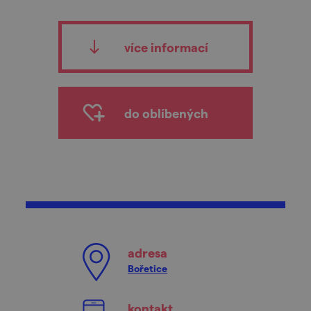
více informací
do oblíbených
adresa
Bořetice
kontakt