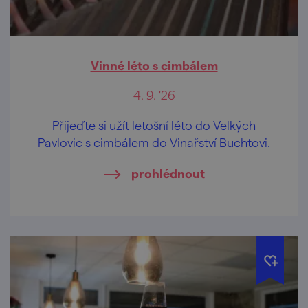
Vinné léto s cimbálem
4. 9. '26
Přijeďte si užít letošní léto do Velkých
Pavlovic s cimbálem do Vinařství Buchtovi.
prohlédnout