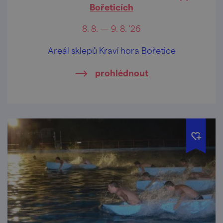
Bořeticích
8. 8. — 9. 8. '26
Areál sklepů Kraví hora Bořetice
prohlédnout