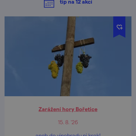
tip na
12
akcí
Zarážení hory Bořetice
15. 8. '26
aneb do vinohradu ni krok!