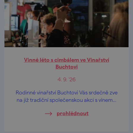
Vinné léto s cimbálem ve Vinařství
Buchtovi
4. 9. '26
Rodinné vinařství Buchtovi Vás srdečně zve
na již tradiční společenskou akci s vínem...
prohlédnout