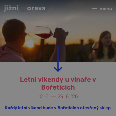
menu
Letní víkendy u vinaře v
Bořeticích
12. 6. — 29. 8. '26
Každý letní víkend bude v Bořeticích otevřený sklep.