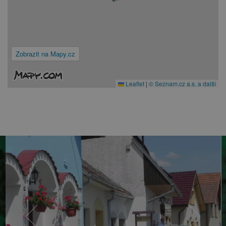
Zobrazit na Mapy.cz
Leaflet
|
© Seznam.cz a.s. a další