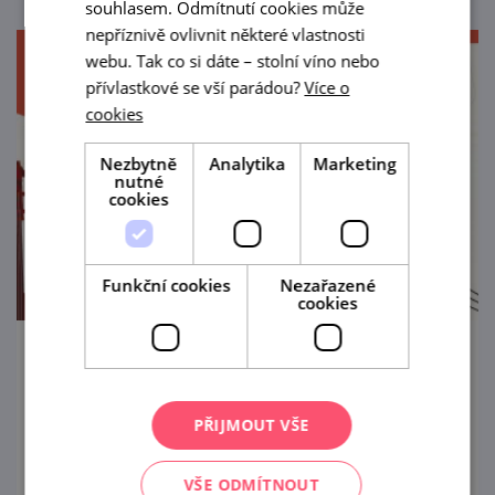
souhlasem. Odmítnutí cookies může
nepříznivě ovlivnit některé vlastnosti
webu. Tak co si dáte – stolní víno nebo
přívlastkové se vší parádou?
Více o
cookies
Nezbytně
Analytika
Marketing
nutné
cookies
Funkční cookies
Nezařazené
cookies
Vinné léto s cimbálem
7. 8. '26
PŘIJMOUT VŠE
Přijeďte si užít letošní léto do Velkých
VŠE ODMÍTNOUT
Pavlovic s cimbálem do Vinařství Buchtovi.