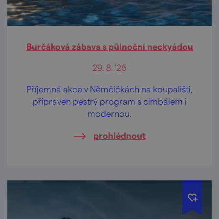
Burčáková zábava s půlnoční neckyádou
29. 8. '26
Příjemná akce v Němčičkách na koupališti,
připraven pestrý program s cimbálem i
modernou.
prohlédnout