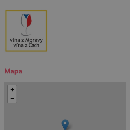
Mapa
+
−