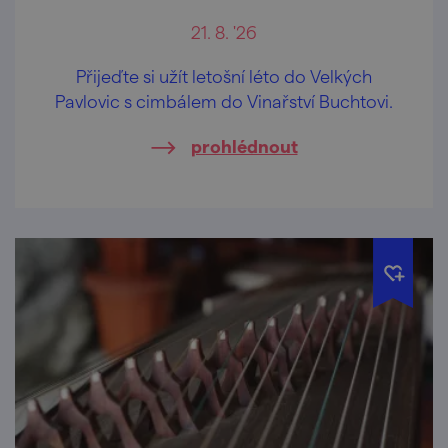
21. 8. '26
Přijeďte si užít letošní léto do Velkých
Pavlovic s cimbálem do Vinařství Buchtovi.
prohlédnout