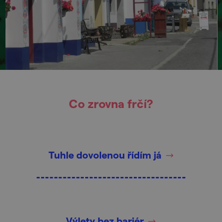
Co zrovna frčí?
Tuhle dovolenou řídím já
Výlety bez bariér