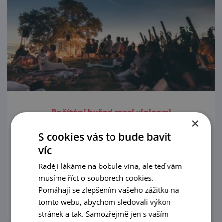
Počítání hvězd mezi vinicemi
×
7. 8. '26
S cookies vás to bude bavit
víc
Čeká vás klidný letní večer mezi řádky vinic –
Raději lákáme na bobule vína, ale teď vám
s víny, jídlem a hudbou.
musíme říct o souborech cookies.
prohlédnout
Pomáhají se zlepšením vašeho zážitku na
tomto webu, abychom sledovali výkon
stránek a tak. Samozřejmě jen s vaším