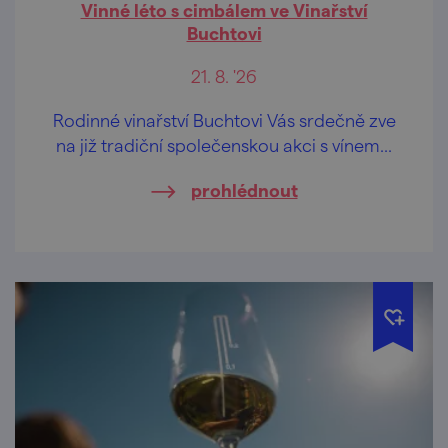
Vinné léto s cimbálem ve Vinařství
Buchtovi
21. 8. '26
Rodinné vinařství Buchtovi Vás srdečně zve
na již tradiční společenskou akci s vínem...
prohlédnout