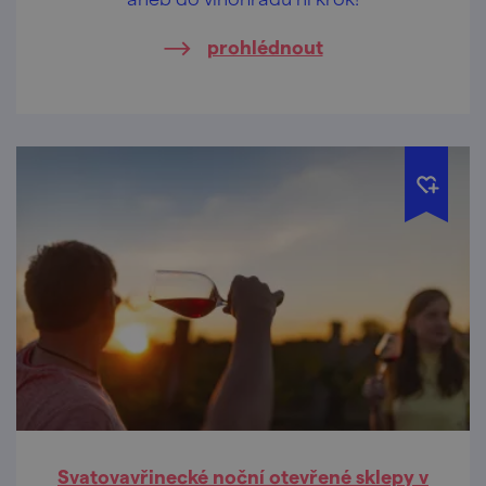
prohlédnout
Svatovavřinecké noční otevřené sklepy v