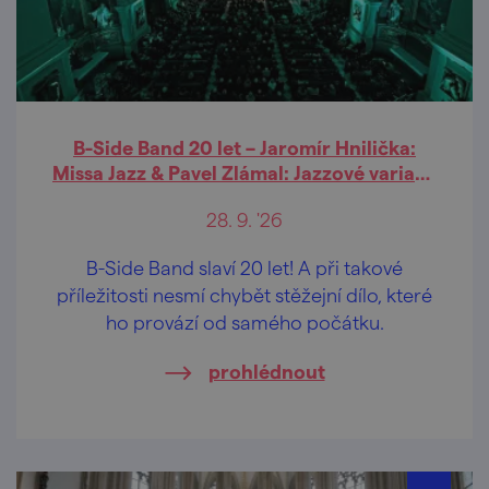
B-Side Band 20 let – Jaromír Hnilička:
Missa Jazz & Pavel Zlámal: Jazzové variace
na svatováclavský chorál
28. 9. '26
B-Side Band slaví 20 let! A při takové
příležitosti nesmí chybět stěžejní dílo, které
ho provází od samého počátku.
prohlédnout