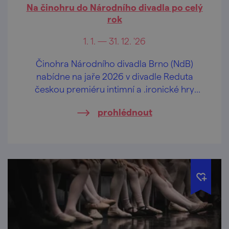
Na činohru do Národního divadla po celý
rok
1. 1. — 31. 12. '26
Činohra Národního divadla Brno (NdB)
nabídne na jaře 2026 v divadle Reduta
českou premiéru intimní a .ironické hry
changes německé dramatičky Maji Zade
prohlédnout