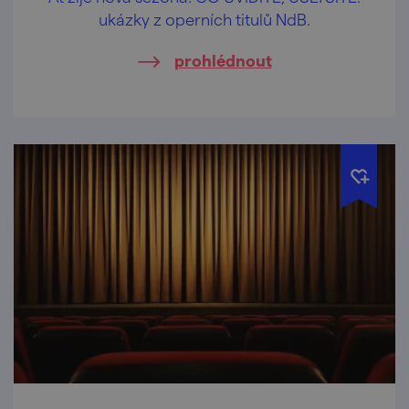
ukázky z operních titulů NdB.
prohlédnout