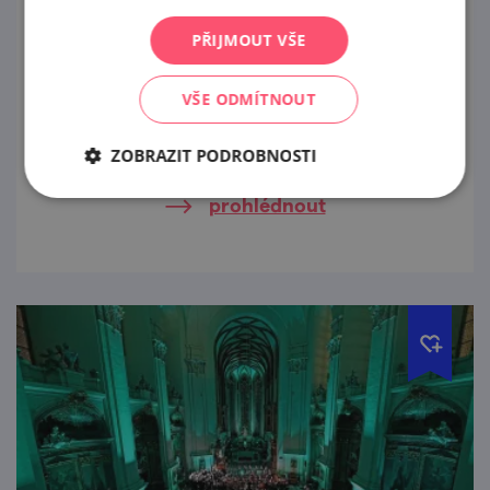
Scalní letňák: Místodržitelství
PŘIJMOUT VŠE
2. 7. — 31. 8. '26
VŠE ODMÍTNOUT
Přirozené a smysluplné spojení dvou
kulturních institucí působících na
Moravském náměstí vyústilo do společného
ZOBRAZIT PODROBNOSTI
projektu Scalního letňáku: Místodržitelství
prohlédnout