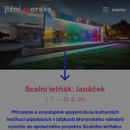
menu
Scalní letňák: Janáček
1. 7. — 31. 8. '26
Přirozené a smysluplné spojení dvou kulturních
institucí působících v blízkosti Moravského náměstí
vyústilo do společného projektu Scalního letňáku: