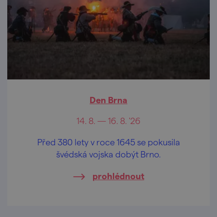
Den Brna
14. 8. — 16. 8. '26
Před 380 lety v roce 1645 se pokusila
švédská vojska dobýt Brno.
prohlédnout