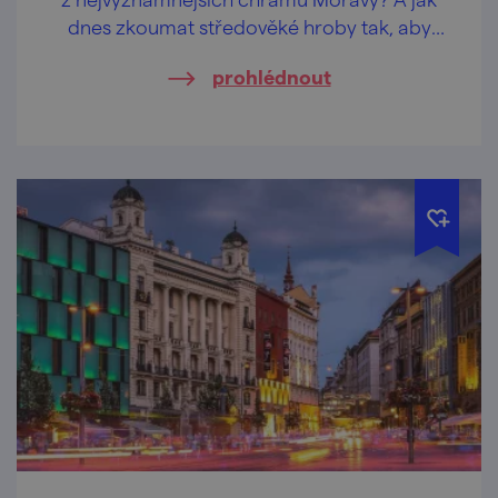
dnes zkoumat středověké hroby tak, aby
byly respektovány vědecké, památkové
prohlédnout
i pietní požadavky?