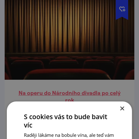
Na operu do Národního divadla po celý
rok
×
1. 1. — 31. 12. '26
S cookies vás to bude bavit
víc
Brněnská opera vstupuje do nové sezony s
pestrým programem, který potěší milovníky
Raději lákáme na bobule vína, ale teď vám