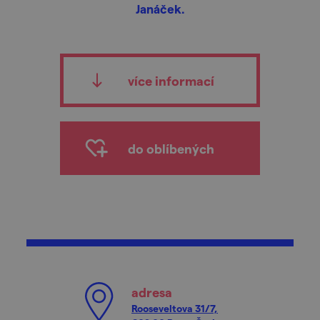
Janáček.
více informací
do oblíbených
adresa
Rooseveltova 31/7,