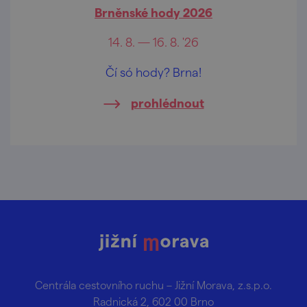
Brněnské hody 2026
14. 8. — 16. 8. '26
Čí só hody? Brna!
prohlédnout
Centrála cestovního ruchu – Jižní Morava, z.s.p.o.
Radnická 2, 602 00 Brno