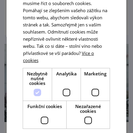
klasiky i rodiny s dětmi.
musíme říct o souborech cookies.
Pomáhají se zlepšením vašeho zážitku na
prohlédnout
tomto webu, abychom sledovali výkon
stránek a tak. Samozřejmě jen s vaším
souhlasem. Odmítnutí cookies může
nepříznivě ovlivnit některé vlastnosti
webu. Tak co si dáte – stolní víno nebo
přívlastkové se vší parádou?
Více o
cookies
Nezbytně
Analytika
Marketing
nutné
cookies
Funkční cookies
Nezařazené
cookies