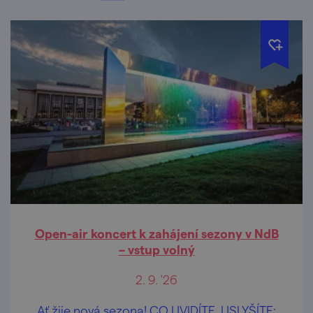
Open-air koncert k zahájení sezony v NdB
– vstup volný
2. 9. '26
Ať žije nová sezona! CO UVIDÍTE, USLYŠÍTE: