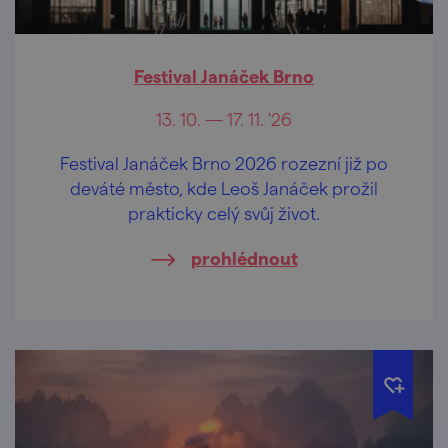
Festival Janáček Brno
13. 10. — 17. 11. '26
Festival Janáček Brno 2026 rozezní již po
deváté město, kde Leoš Janáček prožil
prakticky celý svůj život.
prohlédnout