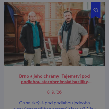
Brno a jeho chrámy: Tajemství pod
podlahou starobrněnské baziliky
(přednáška)
8. 9. '26
Co se skrývá pod podlahou jednoho
z nejvýznamnějších chrámů Moravy? A jak