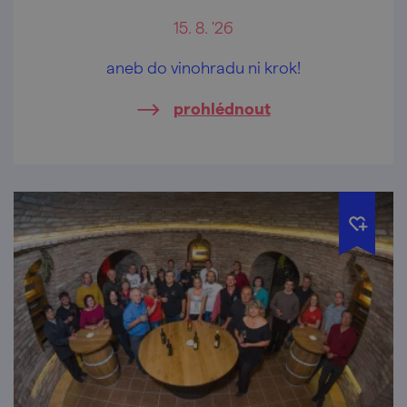
15. 8. '26
aneb do vinohradu ni krok!
prohlédnout