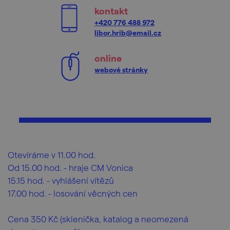
kontakt
+420 776 488 972
libor.hrib@email.cz
online
webové stránky
Otevíráme v 11.00 hod.
Od 15.00 hod. - hraje CM Vonica
15.15 hod. - vyhlášení vítězů
17.00 hod. - losování věcných cen
Cena 350 Kč (sklenička, katalog a neomezená