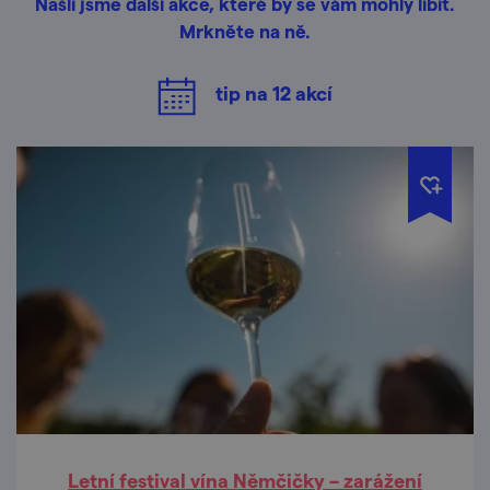
Našli jsme další akce, které by se vám mohly líbit.
Mrkněte na ně.
tip na
12
akcí
Letní festival vína Němčičky – zarážení