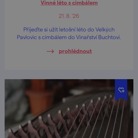
Vinné léto s cimbálem
21. 8. '26
Přijeďte si užít letošní léto do Velkých
Pavlovic s cimbálem do Vinařství Buchtovi.
prohlédnout