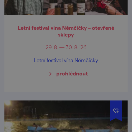
Letní festival vína Němčičky – otevřené
sklepy
29. 8. — 30. 8. '26
Letní festival vína Němčičky
prohlédnout