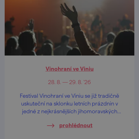
Vinohraní ve Viniu
28. 8. — 29. 8. '26
Festival Vinohraní ve Viniu se již tradičně
uskuteční na sklonku letních prázdnin v
jedné z nejkrásnějších jihomoravských
lokalit – ve Velkých Pavlovicích.
prohlédnout