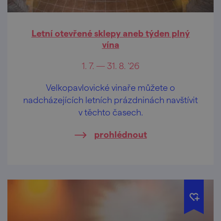
Letní otevřené sklepy aneb týden plný
vína
1. 7. — 31. 8. '26
Velkopavlovické vinaře můžete o
nadcházejících letních prázdninách navštívit
v těchto časech.
prohlédnout