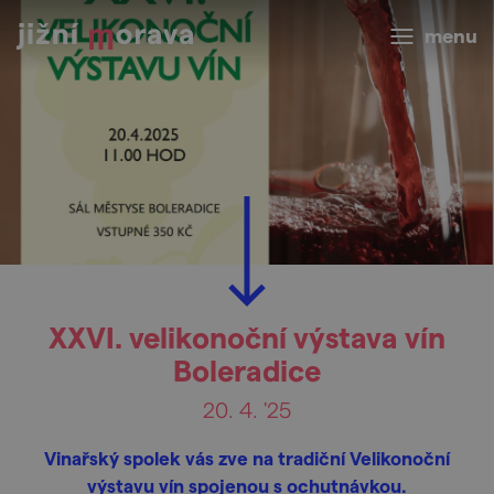
menu
XXVI. velikonoční výstava vín
Boleradice
20. 4. '25
Vinařský spolek vás zve na tradiční Velikonoční
výstavu vín spojenou s ochutnávkou.