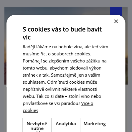
×
S cookies vás to bude bavit
víc
Raději lákáme na bobule vína, ale teď vám
musíme říct o souborech cookies.
Pomáhají se zlepšením vašeho zážitku na
tomto webu, abychom sledovali výkon
stránek a tak. Samozřejmě jen s vaším
souhlasem. Odmítnutí cookies může
nepříznivě ovlivnit některé vlastnosti
webu. Tak co si dáte – stolní víno nebo
Letní víkendy u vinaře v Bořeticích
přívlastkové se vší parádou?
Více o
12. 6. — 29. 8. '26
cookies
Každý letní víkend bude v Bořeticích
Nezbytně
Analytika
Marketing
nutné
otevřený sklep.