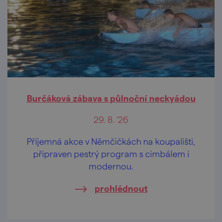
Burčáková zábava s půlnoční neckyádou
29. 8. '26
Příjemná akce v Němčičkách na koupališti,
připraven pestrý program s cimbálem i
modernou.
prohlédnout