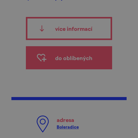
více informací
do oblíbených
adresa
Boleradice