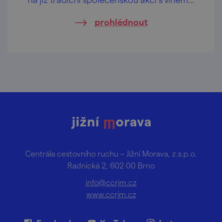
prohlédnout
Centrála cestovního ruchu – Jižní Morava, z.s.p.o.
Radnická 2, 602 00 Brno
info@ccrjm.cz
www.ccrjm.cz