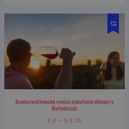
Svatovavřinecké noční otevřené sklepy v
Bořeticích
8. 8. — 9. 8. '26