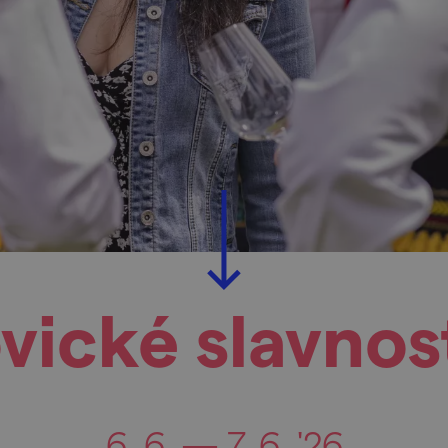
vické slavnost
6. 6. — 7. 6. '26