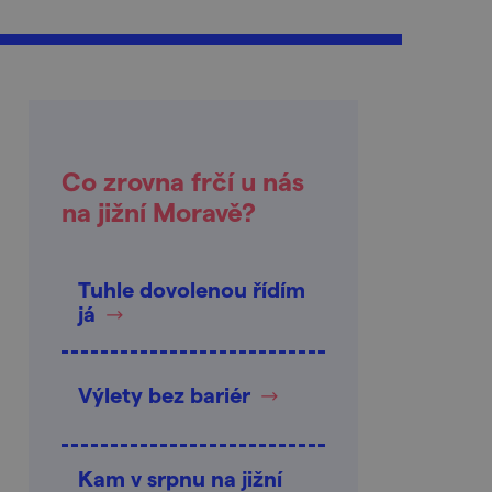
Co zrovna frčí u nás
na jižní Moravě?
Tuhle dovolenou řídím
já
Výlety bez bariér
Kam v srpnu na jižní