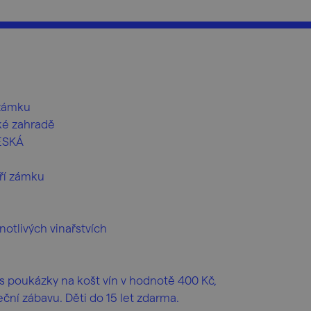
 zámku
ké zahradě
VESKÁ
ří zámku
notlivých vinařstvích
s poukázky na košt vín v hodnotě 400 Kč,
ční zábavu. Děti do 15 let zdarma.