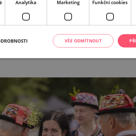
é
Analytika
Marketing
Funkční cookies
ODROBNOSTI
VŠE ODMÍTNOUT
PŘ
Leaflet
|
© Seznam.cz a.s. a další