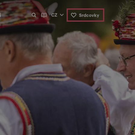
i
CZ
Srdcovky