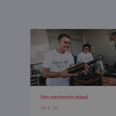
Den otevřených sklepů
29. 8. '26