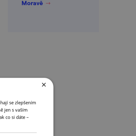
Moravě
×
hají se zlepšením
ě jen s vaším
k co si dáte –