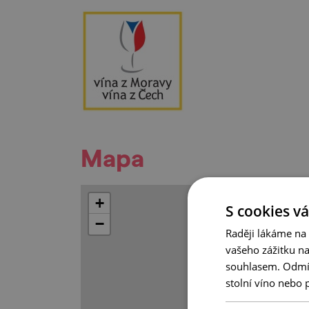
Mapa
+
S cookies vá
−
Raději lákáme na
vašeho zážitku n
souhlasem. Odmítn
stolní víno nebo 