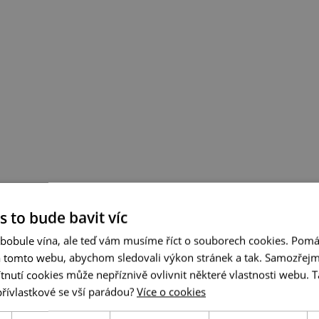
s to bude bavit víc
 bobule vína, ale teď vám musíme říct o souborech cookies. Pomá
a tomto webu, abychom sledovali výkon stránek a tak. Samozřejm
utí cookies může nepříznivě ovlivnit některé vlastnosti webu. Ta
přívlastkové se vší parádou?
Více o cookies