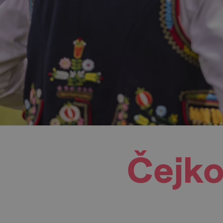
Čejko