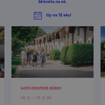
Mrkněte na ně.
tip na
12
akcí
Letní otevřené sklepy
30. 6. — 13. 9. '26