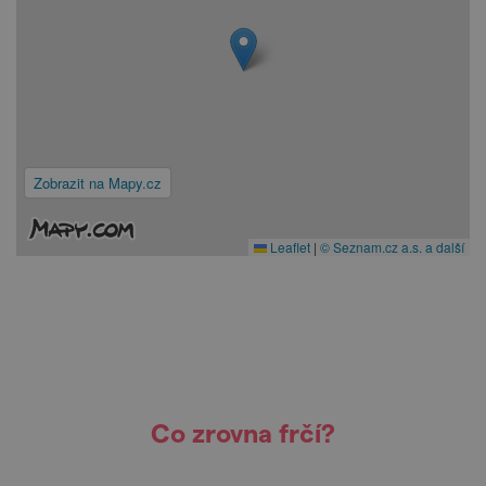
Zobrazit na Mapy.cz
Leaflet
|
© Seznam.cz a.s. a další
Co zrovna frčí?