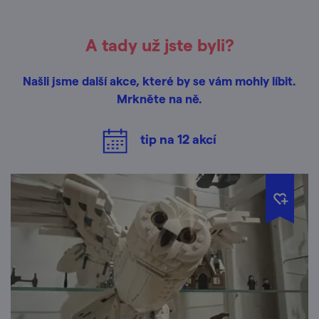
A tady už jste byli?
Našli jsme další akce, které by se vám mohly líbit.
Mrkněte na ně.
tip na
12
akcí