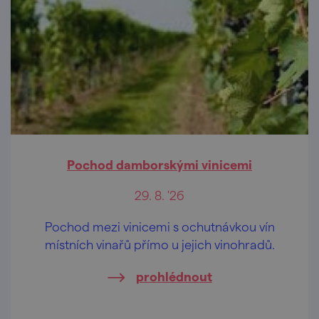
Pochod damborskými vinicemi
29. 8. '26
Pochod mezi vinicemi s ochutnávkou vín
místních vinařů přímo u jejich vinohradů.
prohlédnout