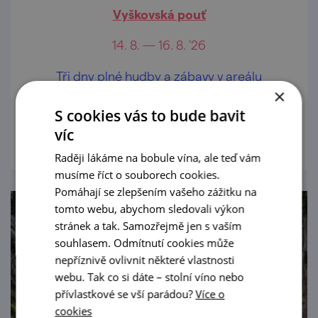
Vyškovská pouť
14. 8. — 16. 8. '26
Tři dny plné hudby a zábavy v areálu
×
pivovaru i na Masarykově náměstí!
S cookies vás to bude bavit
prohlédnout
víc
Raději lákáme na bobule vína, ale teď vám
musíme říct o souborech cookies.
Pomáhají se zlepšením vašeho zážitku na
tomto webu, abychom sledovali výkon
stránek a tak. Samozřejmě jen s vaším
souhlasem. Odmítnutí cookies může
nepříznivě ovlivnit některé vlastnosti
webu. Tak co si dáte – stolní víno nebo
přívlastkové se vší parádou?
Více o
cookies