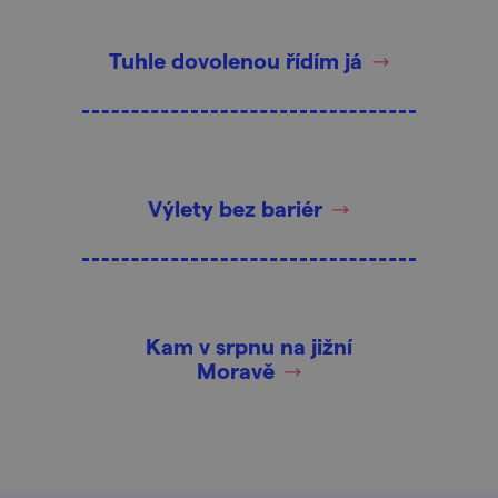
Tuhle dovolenou řídím já
Výlety bez bariér
Kam v srpnu na jižní
Moravě