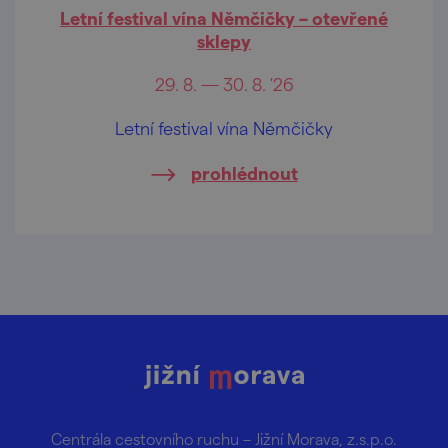
Letní festival vína Němčičky – otevřené
sklepy
29. 8. — 30. 8. '26
Letní festival vína Němčičky
prohlédnout
Centrála cestovního ruchu – Jižní Morava, z.s.p.o.