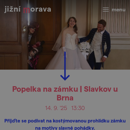
menu
Popelka na zámku | Slavkov u
Brna
14. 9. '25
13:30
Přijďte se podívat na kostýmovanou prohlídku zámku
na motivy slavné pohádky.