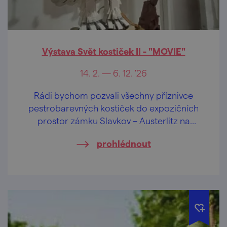
Výstava Svět kostiček II - "MOVIE"
14. 2. — 6. 12. '26
Rádi bychom pozvali všechny příznivce
pestrobarevných kostiček do expozičních
prostor zámku Slavkov – Austerlitz na
výstavu mnoha unikátních exponátů ze
prohlédnout
stavebnice LEGO® s názvem „LEGO®
MOVIE“.