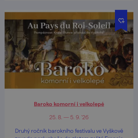
Baroko komorní i velkolepé
25. 8. — 5. 9. '26
Druhý ročník barokního festivalu ve Vyškově