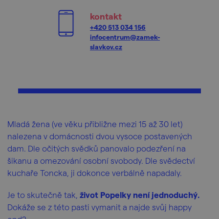
kontakt
+420 513 034 156
infocentrum@zamek-
slavkov.cz
Mladá žena (ve věku přibližne mezi 15 až 30 let)
nalezena v domácnosti dvou vysoce postavených
dam. Dle očitých svědků panovalo podezření na
šikanu a omezování osobní svobody. Dle svědectví
kuchaře Toncka, ji dokonce verbálně napadaly.
Je to skutečně tak,
život Popelky není jednoduchý.
Dokáže se z této pasti vymanit a najde svůj happy