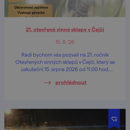
21. otevřené vinné sklepy v Čejči
15. 8. '26
Rádi bychom vás pozvali na 21. ročník
Otevřených vinných sklepů v Čejči, který se
uskuteční 15. srpna 2026 od 11.00 hod.
tradičně v areálu vinných sklepů ,,Pod
prohlédnout
Búdama".