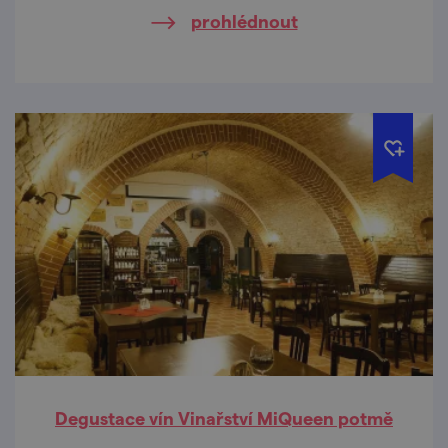
prohlédnout
Degustace vín Vinařství MiQueen potmě