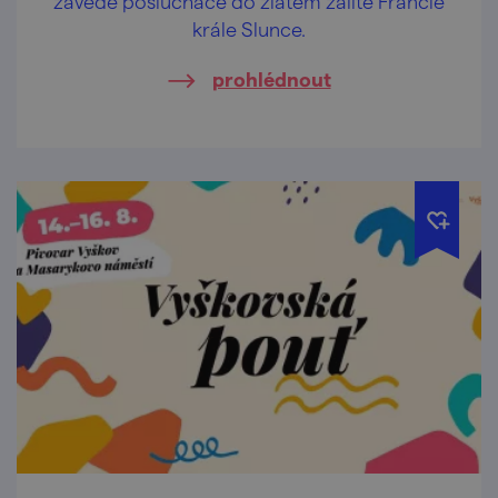
zavede posluchače do zlatem zalité Francie
krále Slunce.
prohlédnout