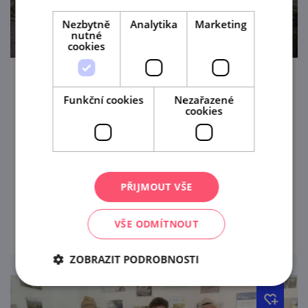
Nezbytně
Analytika
Marketing
nutné
cookies
Landartový festival DER WEG - CESTA
Funkční cookies
Nezařazené
cookies
23. 8. — 28. 8. '26
DER WEG / CESTA je několikadenní
landartový festival na pomezí Moravského
krasu a Drahanské vrchoviny, který
PŘIJMOUT VŠE
propojuje umění, historii a krajinu zaniklých
prohlédnout
středověkých vesnic. Návštěvníky čekají
VŠE ODMÍTNOUT
komentované procházky, debaty,
workshopy, storytelling
ZOBRAZIT PODROBNOSTI