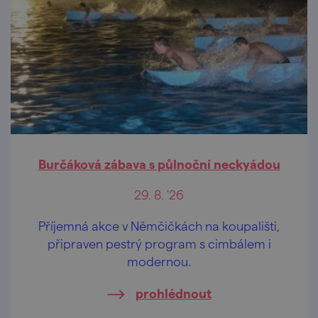
Burčáková zábava s půlnoční neckyádou
29. 8. '26
Příjemná akce v Němčičkách na koupališti,
připraven pestrý program s cimbálem i
modernou.
prohlédnout