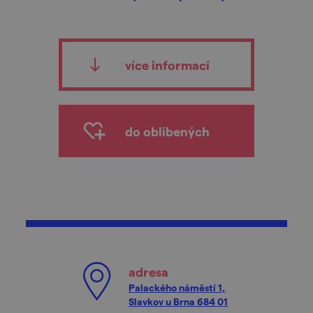
více informací
do oblíbených
adresa
Palackého náměstí 1,
Slavkov u Brna 684 01