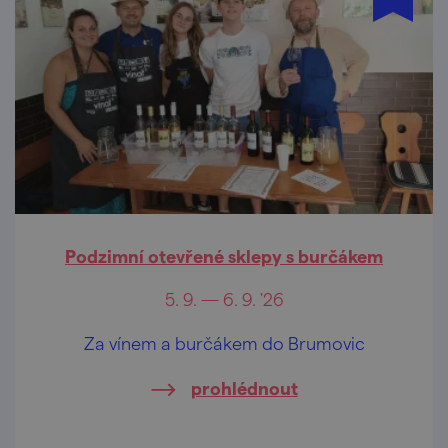
Podzimní otevřené sklepy s burčákem
5. 9. — 6. 9. '26
Za vínem a burčákem do Brumovic
prohlédnout