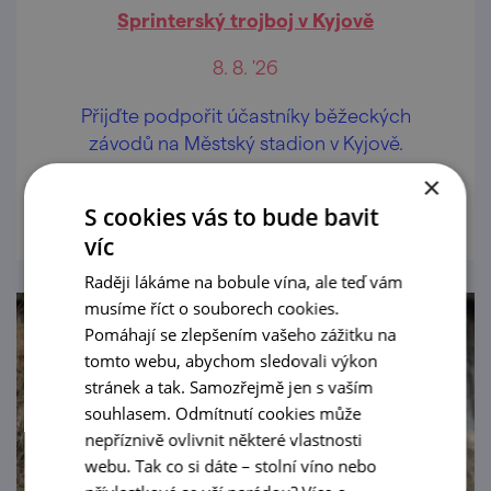
Sprinterský trojboj v Kyjově
8. 8. '26
Přijďte podpořit účastníky běžeckých
závodů na Městský stadion v Kyjově.
×
prohlédnout
S cookies vás to bude bavit
víc
Raději lákáme na bobule vína, ale teď vám
musíme říct o souborech cookies.
Pomáhají se zlepšením vašeho zážitku na
tomto webu, abychom sledovali výkon
stránek a tak. Samozřejmě jen s vaším
souhlasem. Odmítnutí cookies může
nepříznivě ovlivnit některé vlastnosti
webu. Tak co si dáte – stolní víno nebo