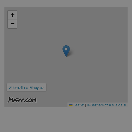
+
−
Zobrazit na Mapy.cz
Leaflet
|
© Seznam.cz a.s. a další