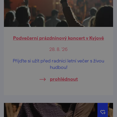
Podvečerní prázdninový koncert v Kyjově
28. 8. '26
Přijďte si užít před radnici letní večer s živou
hudbou!
prohlédnout