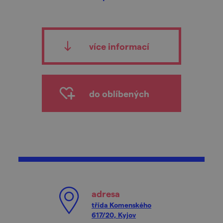
více informací
do oblíbených
adresa
třída Komenského
617/20, Kyjov