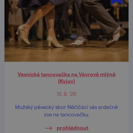
Vesnická tancovačka na Vávrově mlýně
(Kyjov)
15. 8. '26
Mužský pěvecký sbor Něčičáci vás srdečně
zve na tancovačku.
prohlédnout