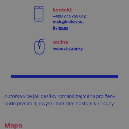
kontakt
+420 773 755 612
mek@knihovna-
kyjov.cz
online
webové stránky
Autorka více jak desítky románů zejména pro ženy
bude prvním říjnovým literárním hostem knihovny.
Mapa