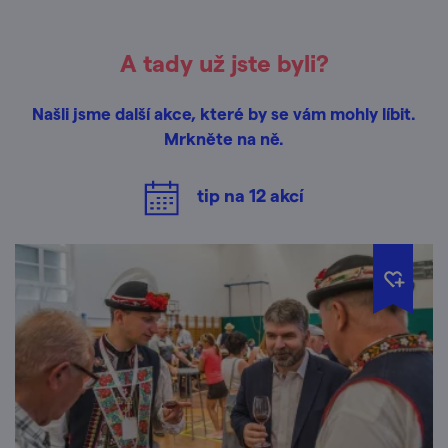
A tady už jste byli?
Našli jsme další akce, které by se vám mohly líbit.
Mrkněte na ně.
tip na
12
akcí