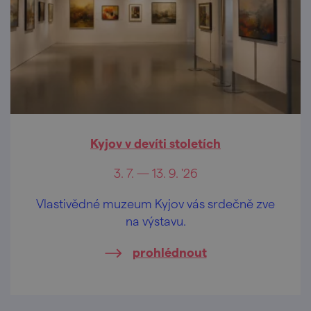
Kyjov v devíti stoletích
3. 7. — 13. 9. '26
Vlastivědné muzeum Kyjov vás srdečně zve
na výstavu.
prohlédnout