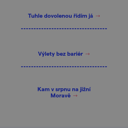
Tuhle dovolenou řídím já
Výlety bez bariér
Kam v srpnu na jižní
Moravě