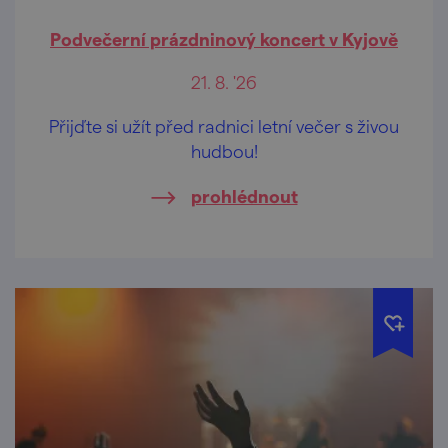
Podvečerní prázdninový koncert v Kyjově
21. 8. '26
Přijďte si užít před radnici letní večer s živou
hudbou!
prohlédnout