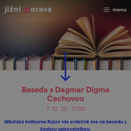
menu
Beseda s Dagmar Digma
Čechovou
7. 10. '25
17:00
Městská knihovna Kyjov vás srdečně zve na besedu s
českou spisovatelkou.