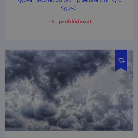
Kyjově!
prohlédnout