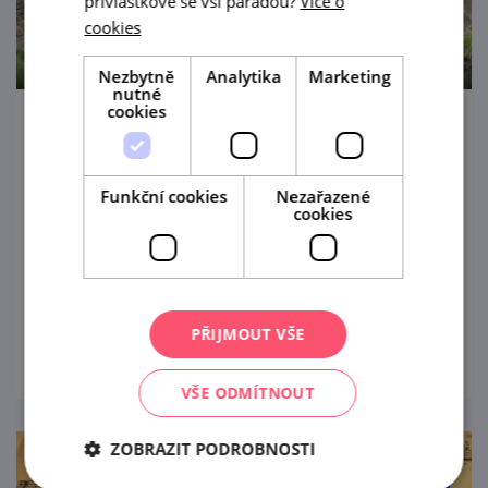
přívlastkové se vší parádou?
Více o
cookies
Nezbytně
Analytika
Marketing
nutné
cookies
11. Oblastní a 22. Okresní výstava zvířat v
Kyjově
Funkční cookies
Nezařazené
14. 8. — 16. 8. '26
cookies
Jste srdečně zváni do Kyjova na výstavu
zvířat.
prohlédnout
PŘIJMOUT VŠE
VŠE ODMÍTNOUT
ZOBRAZIT PODROBNOSTI