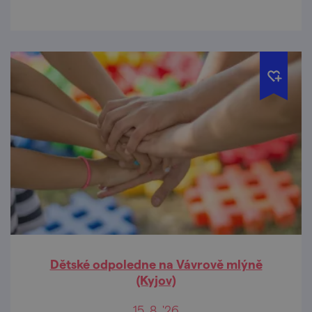
Dětské odpoledne na Vávrově mlýně
(Kyjov)
15. 8. '26