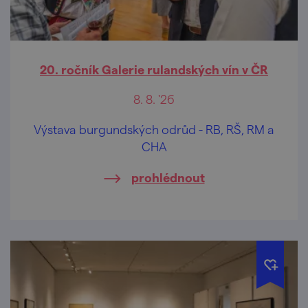
20. ročník Galerie rulandských vín v ČR
8. 8. '26
Výstava burgundských odrůd - RB, RŠ, RM a
CHA
prohlédnout