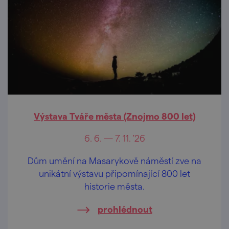
Výstava Tváře města (Znojmo 800 let)
6. 6. — 7. 11. '26
Dům umění na Masarykově náměstí zve na
unikátní výstavu připomínající 800 let
historie města.
prohlédnout