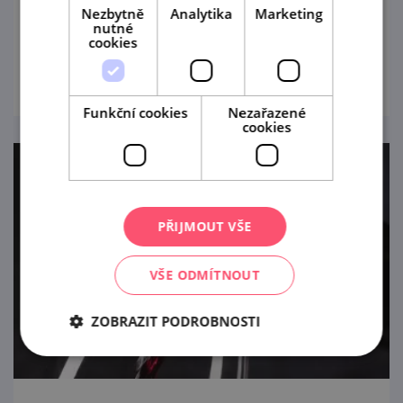
Nezbytně
Analytika
Marketing
vinařství Nešetřil Znojmo.
nutné
cookies
prohlédnout
Funkční cookies
Nezařazené
cookies
PŘIJMOUT VŠE
VŠE ODMÍTNOUT
ZOBRAZIT PODROBNOSTI