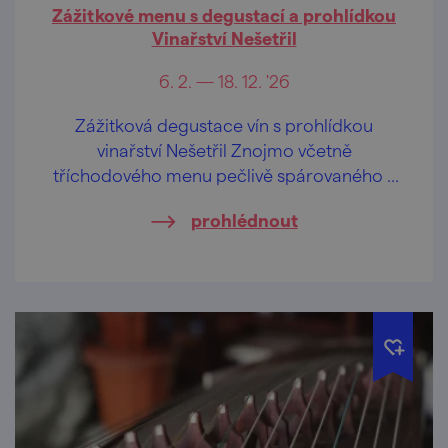
Zážitkové menu s degustací a prohlídkou
Vinařství Nešetřil
6. 2. — 18. 12. '26
Zážitková degustace vín s prohlídkou
vinařství Nešetřil Znojmo včetně
tříchodového menu pečlivě spárovaného s
víny Vinařství Nešetřil.
prohlédnout