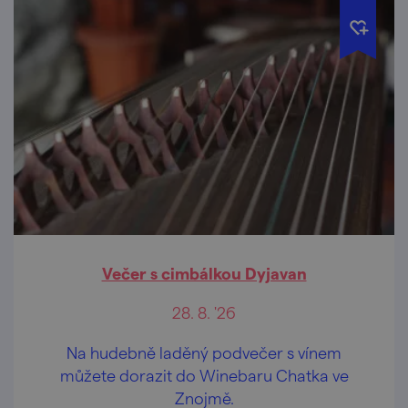
Večer s cimbálkou Dyjavan
28. 8. '26
Na hudebně laděný podvečer s vínem
můžete dorazit do Winebaru Chatka ve
Znojmě.