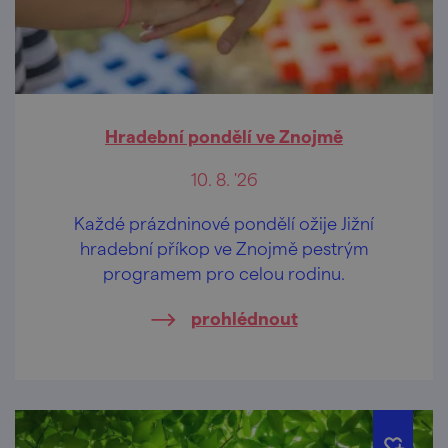
Hradební pondělí ve Znojmě
10. 8. '26
Každé prázdninové pondělí ožije Jižní
hradební příkop ve Znojmě pestrým
programem pro celou rodinu.
prohlédnout