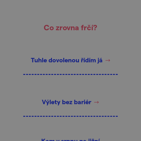
Co zrovna frčí?
Tuhle dovolenou řídím já
Výlety bez bariér
Kam v srpnu na jižní