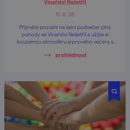
Vinařství Nešetřil
15. 8. '26
Přijměte pozvání na letní podvečer plný
pohody ve Vinařství Nešetřil a užijte si
kouzelnou atmosféru srpnového večera s
dobrým vínem, červánky a příjemnou
prohlédnout
hudbou.