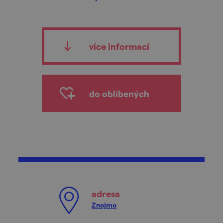
více informací
do oblíbených
adresa
Znojmo