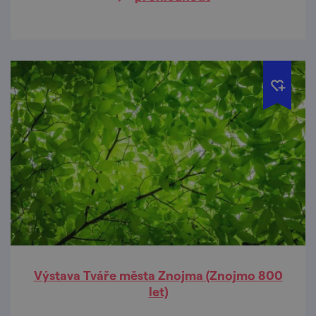
Výstava Tváře města Znojma (Znojmo 800
let)