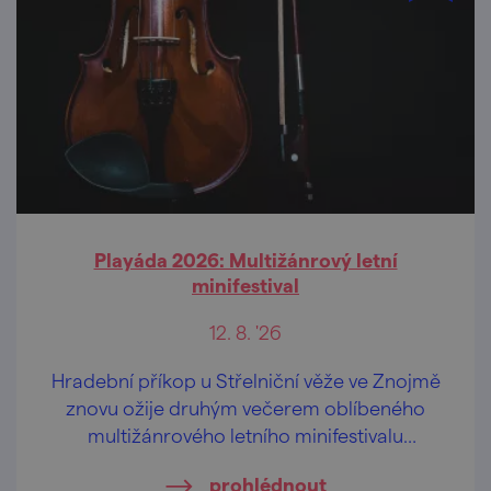
Playáda 2026: Multižánrový letní
minifestival
12. 8. '26
Hradební příkop u Střelniční věže ve Znojmě
znovu ožije druhým večerem oblíbeného
multižánrového letního minifestivalu
PLAYÁDA.
prohlédnout