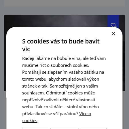
×
S cookies vás to bude bavit
víc
Raději lákáme na bobule vína, ale teď vám
musíme říct o souborech cookies.
Pomáhají se zlepšením vašeho zážitku na
tomto webu, abychom sledovali výkon
stránek a tak. Samozřejmě jen s vaším
souhlasem. Odmítnutí cookies může
nepříznivě ovlivnit některé vlastnosti
Degustace a prohlídka Vinařství Nešetřil
webu. Tak co si dáte – stolní víno nebo
přívlastkové se vší parádou?
Více o
6. 2. — 18. 12. '26
cookies
Zážitková degustace vín s prohlídkou