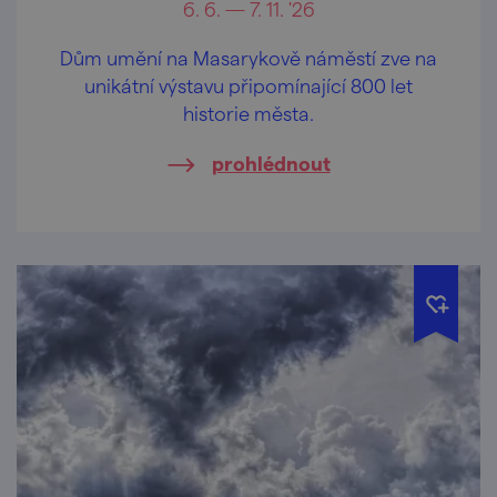
6. 6. — 7. 11. '26
Dům umění na Masarykově náměstí zve na
unikátní výstavu připomínající 800 let
historie města.
prohlédnout