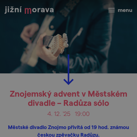
menu
Znojemský advent v Městském
divadle – Radůza sólo
4. 12. '25
19:00
Městské divadlo Znojmo přivítá od 19 hod. známou
českou zpěvačku Radůzu.