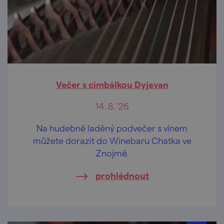
Večer s cimbálkou Dyjavan
14. 8. '26
Na hudebně laděný podvečer s vínem
můžete dorazit do Winebaru Chatka ve
Znojmě.
prohlédnout