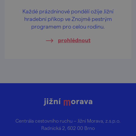
Každé prázdninové pondělí ožije Jižní
hradební příkop ve Znojmě pestrým
programem pro celou rodinu.
prohlédnout
Centrála cestovního ruchu – Jižní Morava, z.s.p.o.
Radnická 2, 602 00 Brno