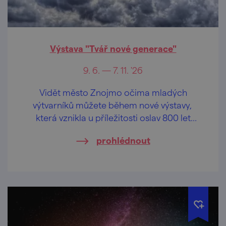
Výstava "Tvář nové generace"
9. 6. — 7. 11. '26
Vidět město Znojmo očima mladých
výtvarníků můžete během nové výstavy,
která vznikla u příležitosti oslav 800 let
města Znojma.
prohlédnout