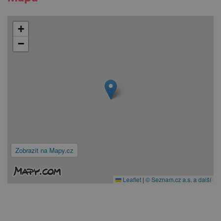
+
−
Zobrazit na Mapy.cz
Leaflet
|
© Seznam.cz a.s. a další