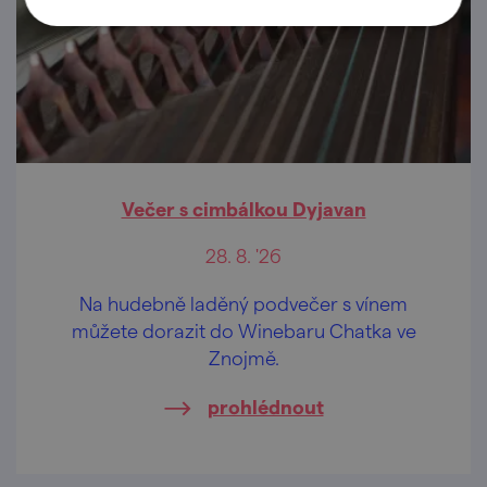
Večer s cimbálkou Dyjavan
28. 8. '26
Na hudebně laděný podvečer s vínem
můžete dorazit do Winebaru Chatka ve
Znojmě.
prohlédnout