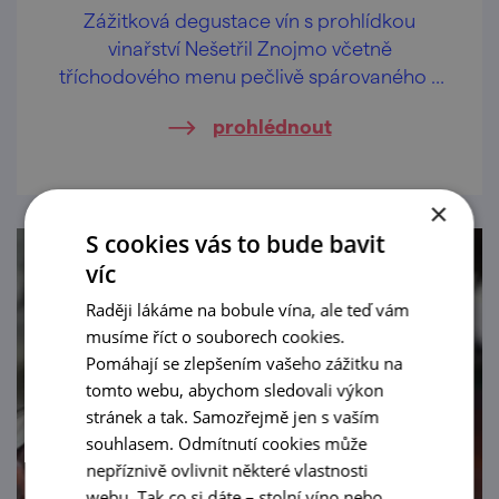
Zážitková degustace vín s prohlídkou
vinařství Nešetřil Znojmo včetně
tříchodového menu pečlivě spárovaného s
víny Vinařství Nešetřil.
prohlédnout
×
S cookies vás to bude bavit
víc
Raději lákáme na bobule vína, ale teď vám
musíme říct o souborech cookies.
Pomáhají se zlepšením vašeho zážitku na
tomto webu, abychom sledovali výkon
stránek a tak. Samozřejmě jen s vaším
souhlasem. Odmítnutí cookies může
nepříznivě ovlivnit některé vlastnosti
webu. Tak co si dáte – stolní víno nebo