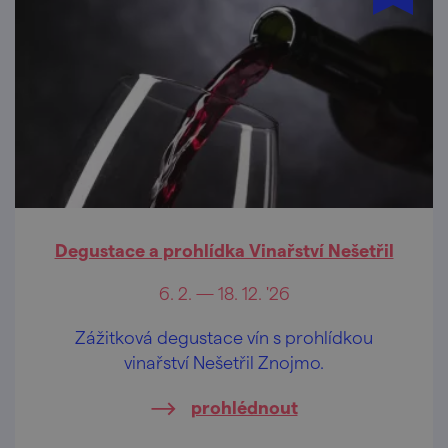
Degustace a prohlídka Vinařství Nešetřil
6. 2. — 18. 12. '26
Zážitková degustace vín s prohlídkou
vinařství Nešetřil Znojmo.
prohlédnout