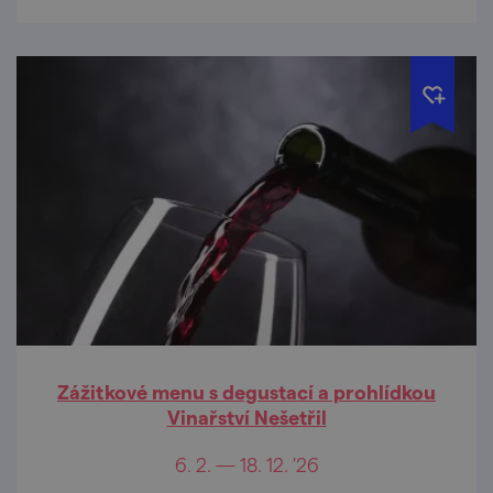
Zážitkové menu s degustací a prohlídkou
Vinařství Nešetřil
6. 2. — 18. 12. '26