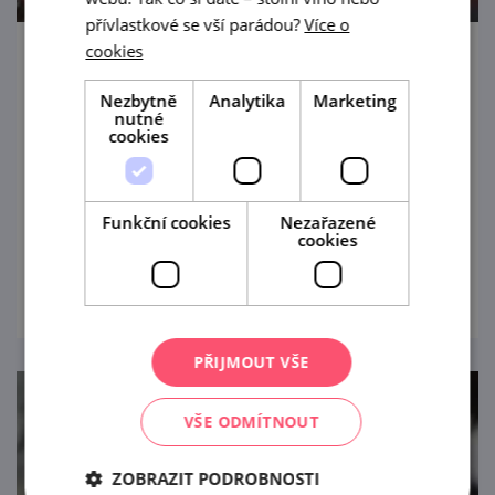
přívlastkové se vší parádou?
Více o
cookies
Večer s cimbálkou Dyjavan
Nezbytně
Analytika
Marketing
14. 8. '26
nutné
cookies
Na hudebně laděný podvečer s vínem
můžete dorazit do Winebaru Chatka ve
Znojmě.
Funkční cookies
Nezařazené
cookies
prohlédnout
PŘIJMOUT VŠE
VŠE ODMÍTNOUT
ZOBRAZIT PODROBNOSTI