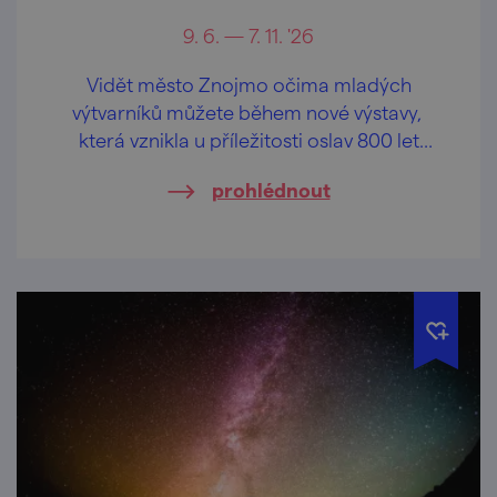
9. 6. — 7. 11. '26
Vidět město Znojmo očima mladých
výtvarníků můžete během nové výstavy,
která vznikla u příležitosti oslav 800 let
města Znojma.
prohlédnout