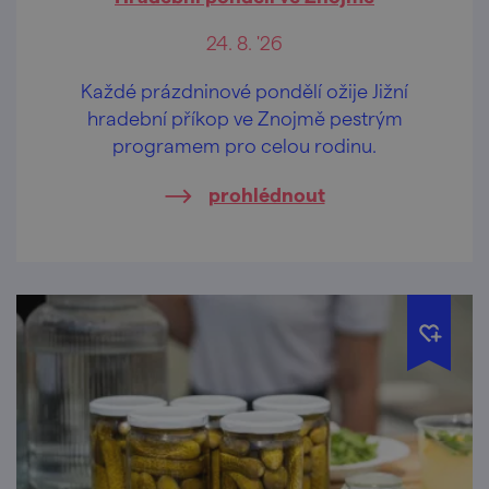
24. 8. '26
Každé prázdninové pondělí ožije Jižní
hradební příkop ve Znojmě pestrým
programem pro celou rodinu.
prohlédnout