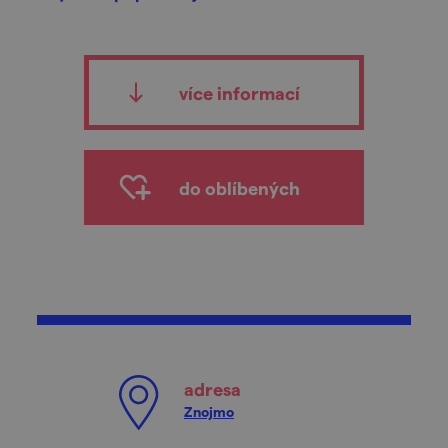
více informací
do oblíbených
adresa
Znojmo