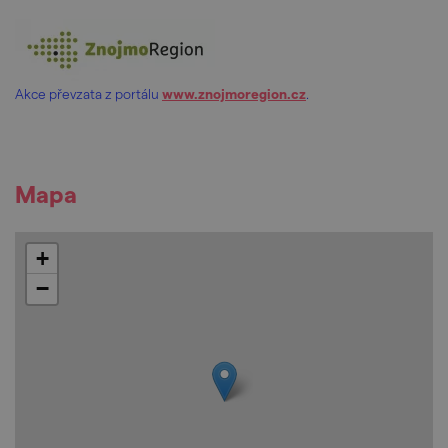
Akce převzata z portálu
www.znojmoregion.cz
.
Mapa
+
−