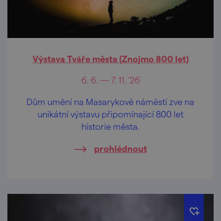
Výstava Tváře města (Znojmo 800 let)
6. 6. — 7. 11. '26
Dům umění na Masarykově náměstí zve na
unikátní výstavu připomínající 800 let
historie města.
prohlédnout