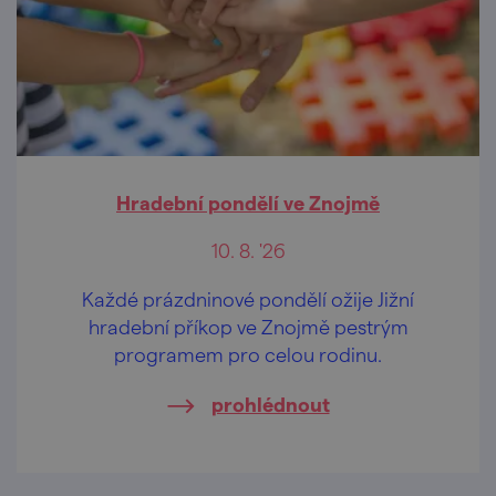
Hradební pondělí ve Znojmě
10. 8. '26
Každé prázdninové pondělí ožije Jižní
hradební příkop ve Znojmě pestrým
programem pro celou rodinu.
prohlédnout