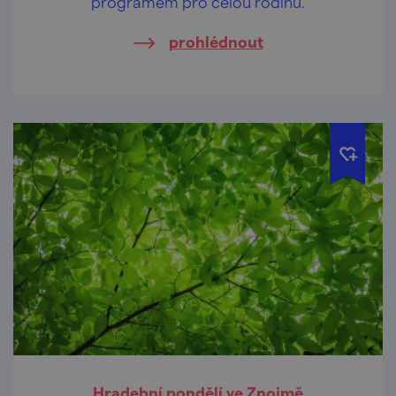
programem pro celou rodinu.
prohlédnout
Hradební pondělí ve Znojmě