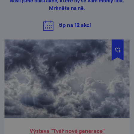
Našli jsme další akce, které by se vám mohly líbit.
Mrkněte na ně.
tip na
12
akcí
Výstava "Tvář nové generace"