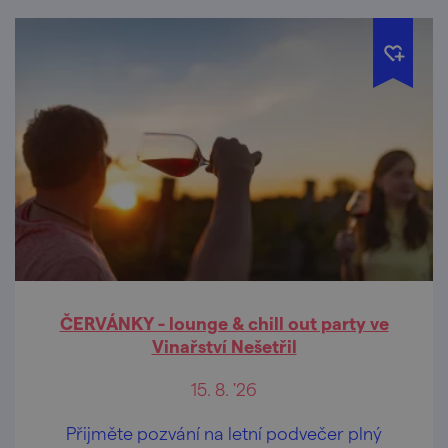
ČERVÁNKY - lounge & chill out party ve
Vinařství Nešetřil
15. 8. '26
Přijměte pozvání na letní podvečer plný