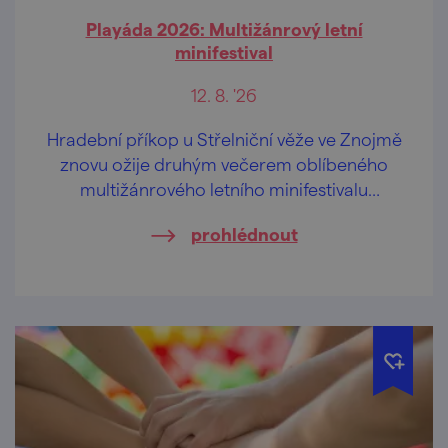
Playáda 2026: Multižánrový letní
minifestival
12. 8. '26
Hradební příkop u Střelniční věže ve Znojmě
znovu ožije druhým večerem oblíbeného
multižánrového letního minifestivalu
PLAYÁDA.
prohlédnout