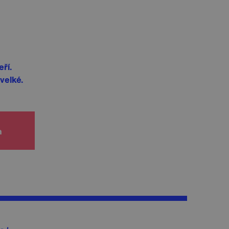
ří.
velké.
h