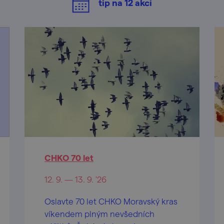
tip na
12
akcí
CHKO 70 let
12. 9. — 13. 9. '26
Oslavte 70 let CHKO Moravský kras
víkendem plným nevšedních