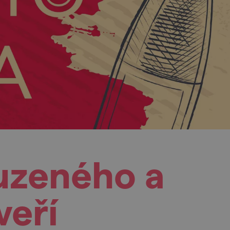
uzeného a
veří