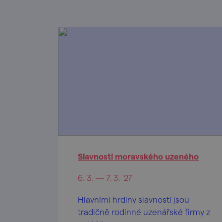
Slavnosti moravského uzeného
6. 3. — 7. 3. '27
Hlavními hrdiny slavností jsou
tradičně rodinné uzenářské firmy z