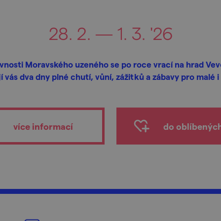
28. 2. — 1. 3. '26
avnosti Moravského uzeného se po roce vrací na hrad Veve
í vás dva dny plné chutí, vůní, zážitků a zábavy pro malé i 
více informací
do oblíbenýc