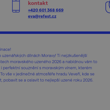
kontakt
+420 601 368 669
eva@refest.cz
inace!
h uzenářských dílnách Moravy! Ti nejzkušenější
vnostech moravského uzeného 2026 a nabídnou vám to
zí i perfektní souznění s moravským vínem, kterém
To vše v jedinečné atmosféře hradu Veveří, kde se
at, pobavit se a oslavit to nejlepší uzené roku 2026.