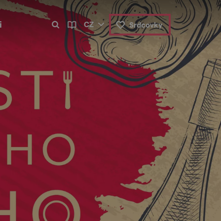
i
CZ
Srdcovky