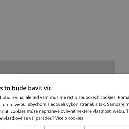
s to bude bavit víc
 bobule vína, ale teď vám musíme říct o souborech cookies. Pomá
a tomto webu, abychom sledovali výkon stránek a tak. Samozřejm
utí cookies může nepříznivě ovlivnit některé vlastnosti webu. Ta
přívlastkové se vší parádou?
Více o cookies