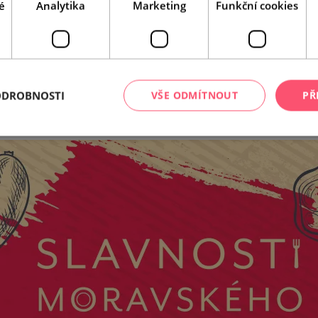
é
Analytika
Marketing
Funkční cookies
Leaflet
|
© Seznam.cz a.s. a další
ODROBNOSTI
VŠE ODMÍTNOUT
PŘ