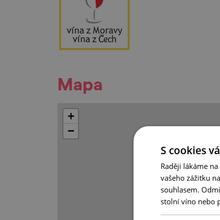
Mapa
+
−
S cookies vá
Raději lákáme na
vašeho zážitku n
souhlasem. Odmítn
stolní víno nebo 