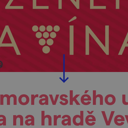
i moravského 
a na hradě Ve