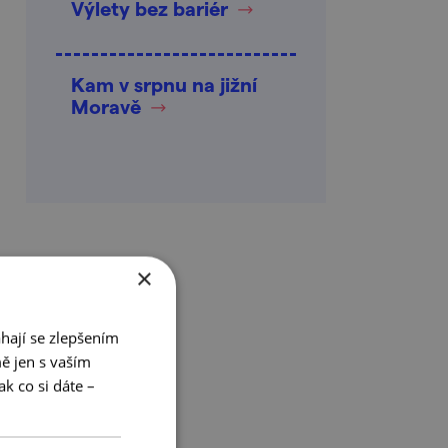
Výlety bez bariér
Kam v srpnu na jižní
Moravě
×
hají se zlepšením
ě jen s vaším
k co si dáte –