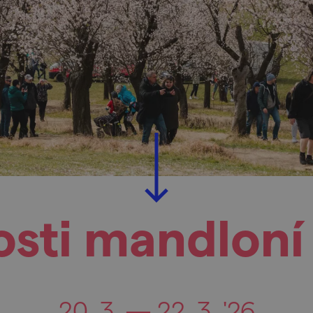
osti mandloní 
20. 3. — 22. 3. '26