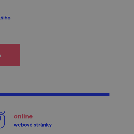
tšího
h
online
webové stránky