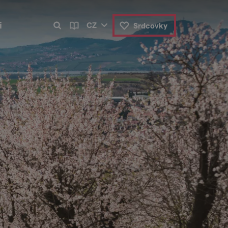
i
CZ
Srdcovky