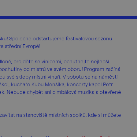
Česku! Společně odstartujeme festivalovou sezonu
e střední Evropě!
ně, projděte se vinicemi, ochutnejte nejlepší
 pochutiny od mistrů ve svém oboru! Program začíná
řou své sklepy místní vinaři. V sobotu se na náměstí
 škol, kuchaře Kubu Menšíka, koncerty kapel Petr
 Nebude chybět ani cimbálová muzika a otevřené
zavítat na stanoviště místních spolků, kde si můžete