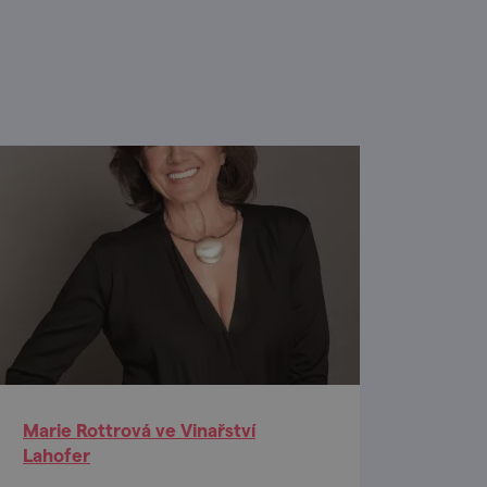
Marie Rottrová ve Vinařství
Lahofer