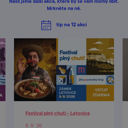
Našli jsme další akce, které by se vám mohly líbit.
Mrkněte na ně.
tip na
12
akcí
Festival plný chutí - Letovice
8. 8. '26