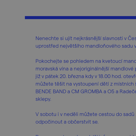
Nenechte si ujít nejkrásnější slavnosti v 
uprostřed největšího mandloňového sadu v
Pokochejte se pohledem na kvetoucí mandlo
moravská vína a nejoriginálnější mandlové
již v pátek 20. března kdy v 18.00 hod. otev
můžete těšit na vystoupení dětí z místních
BENDE BAND a CM GROMBA a O5 a Radeček.
sklepy.
V sobotu i v neděli můžete cestou do sadů 
odpočinout a občerstvit se.