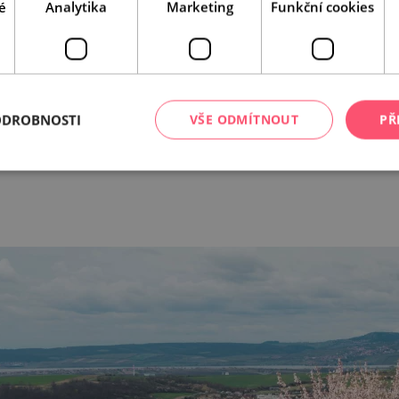
é
Analytika
Marketing
Funkční cookies
ODROBNOSTI
VŠE ODMÍTNOUT
PŘ
Leaflet
|
© Seznam.cz a.s. a další