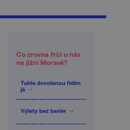
Co zrovna frčí u nás
na jižní Moravě?
Tuhle dovolenou řídím
já
Výlety bez bariér