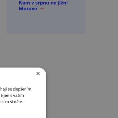
Kam v srpnu na jižní
Moravě
×
hají se zlepšením
ě jen s vaším
k co si dáte –