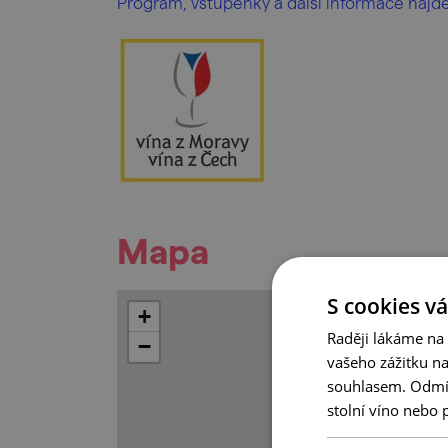
Program, vstupenky a další informace najd
Mapa
S cookies vá
+
Raději lákáme na
−
vašeho zážitku n
souhlasem. Odmítn
stolní víno nebo 