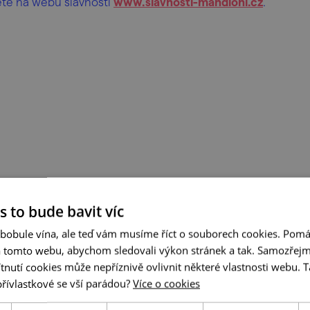
ete na webu slavností
www.slavnosti-mandloni.cz
.
s to bude bavit víc
 bobule vína, ale teď vám musíme říct o souborech cookies. Pomá
a tomto webu, abychom sledovali výkon stránek a tak. Samozřejm
utí cookies může nepříznivě ovlivnit některé vlastnosti webu. Ta
přívlastkové se vší parádou?
Více o cookies