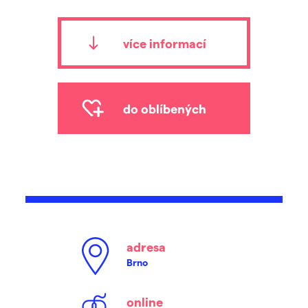
více informací
do oblíbených
adresa
Brno
online