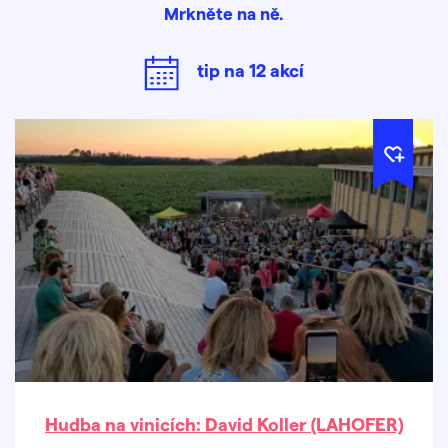
Mrkněte na ně.
tip na
12
akcí
Hudba na vinicích: David Koller (LAHOFER)