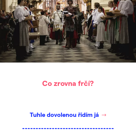
Co zrovna frčí?
Tuhle dovolenou řídím já