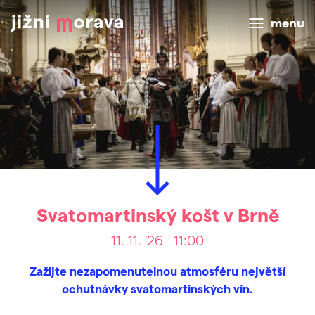
menu
Svatomartinský košt v Brně
11. 11. '26
11:00
Zažijte nezapomenutelnou atmosféru největší
ochutnávky svatomartinských vín.