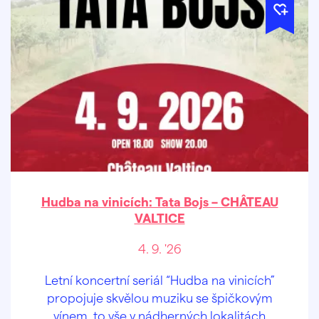
Hudba na vinicích: Tata Bojs – CHÂTEAU
VALTICE
4. 9. '26
Letní koncertní seriál “Hudba na vinicích”
propojuje skvělou muziku se špičkovým
vínem, to vše v nádherných lokalitách