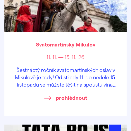
Svatomartinský Mikulov
11. 11. — 15. 11. '26
Šestnáctý ročník svatomartinských oslav v
Mikulově je tady! Od středy 11. do neděle 15.
listopadu se můžete těšit na spoustu vína,
skvělou hudbu a mnoho dalšího!
prohlédnout