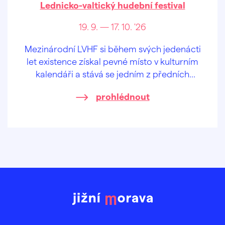
Lednicko-valtický hudební festival
19. 9. — 17. 10. '26
Mezinárodní LVHF si během svých jedenácti
let existence získal pevné místo v kulturním
kalendáři a stává se jedním z předních
festivalů klasické hudby v České republice.
prohlédnout