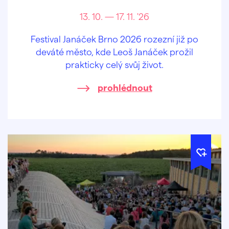
13. 10. — 17. 11. '26
Festival Janáček Brno 2026 rozezní již po
deváté město, kde Leoš Janáček prožil
prakticky celý svůj život.
prohlédnout