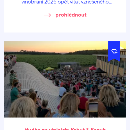
vinobraní 2026 opět vítat vznešeného
panovníka krále Jana Lucemburského,
prohlédnout
oslavovat jiskřivé víno, lahodný burčák a
veselit se při hudbě v ulicích a mázhauzech.
Přijeďte prožít jedinečnou historickou
slavnost.
Hudba na vinicích: Krhut & Kozub