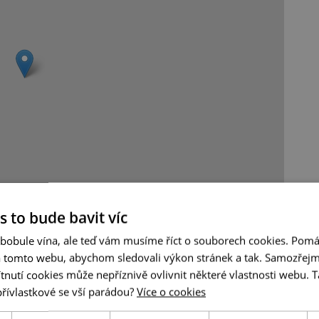
Leaflet
|
© Seznam.cz a.s. a další
s to bude bavit víc
 bobule vína, ale teď vám musíme říct o souborech cookies. Pomá
a tomto webu, abychom sledovali výkon stránek a tak. Samozřejm
utí cookies může nepříznivě ovlivnit některé vlastnosti webu. Ta
přívlastkové se vší parádou?
Více o cookies