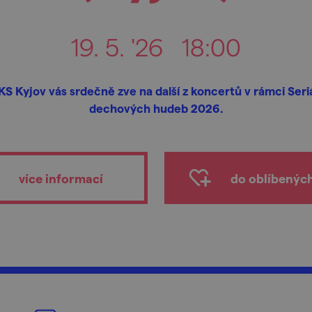
19. 5. '26
18:00
S Kyjov vás srdečně zve na další z koncertů v rámci Seri
dechových hudeb 2026.
více informací
do oblíbenýc