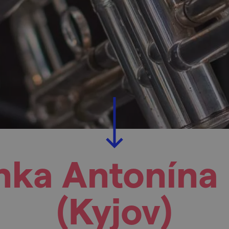
nka Antonína
(Kyjov)