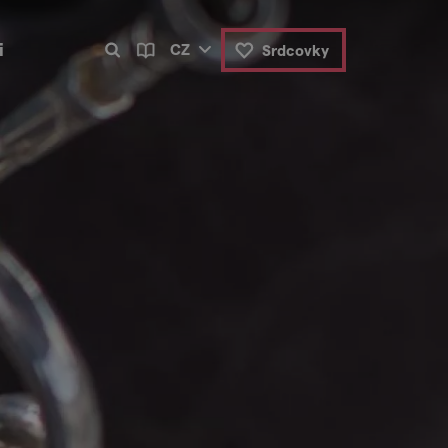
i
CZ
Srdcovky