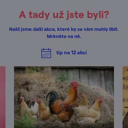
A tady už jste byli?
Našli jsme další akce, které by se vám mohly líbit.
Mrkněte na ně.
tip na
12
akcí