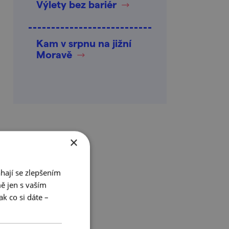
Výlety bez bariér
Kam v srpnu na jižní
Moravě
×
hají se zlepšením
ě jen s vaším
k co si dáte –