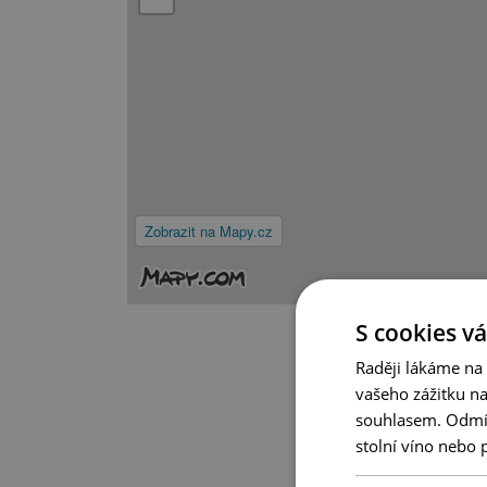
Zobrazit na Mapy.cz
S cookies vá
Raději lákáme na
vašeho zážitku n
souhlasem. Odmítn
stolní víno nebo 