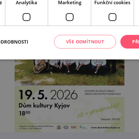
é
Analytika
Marketing
Funkční cookies
ODROBNOSTI
VŠE ODMÍTNOUT
PŘ