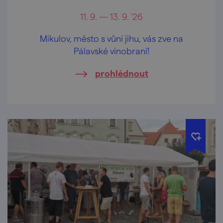
11. 9. — 13. 9. '26
Mikulov, město s vůní jihu, vás zve na
Pálavské vinobraní!
prohlédnout