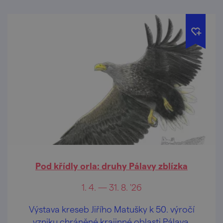
Pod křídly orla: druhy Pálavy zblízka
1. 4. — 31. 8. '26
Výstava kreseb Jiřího Matušky k 50. výročí
vzniku chráněné krajinné oblasti Pálava.