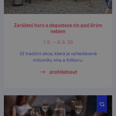
Zarážení hory a degustace vín pod širým
nebem
7. 8. — 8. 8. '26
Již tradiční akce, která je vyhledávaná
milovníky vína a folkloru.
prohlédnout