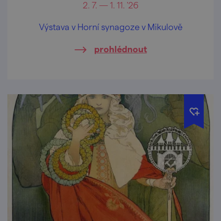
2. 7. — 1. 11. '26
Výstava v Horní synagoze v Mikulově
prohlédnout