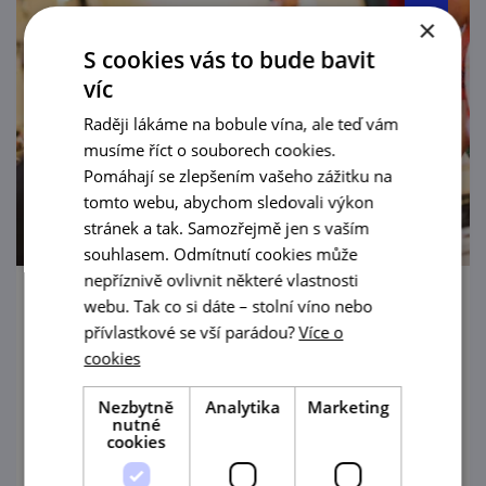
×
S cookies vás to bude bavit
víc
Raději lákáme na bobule vína, ale teď vám
musíme říct o souborech cookies.
Pomáhají se zlepšením vašeho zážitku na
tomto webu, abychom sledovali výkon
stránek a tak. Samozřejmě jen s vaším
souhlasem. Odmítnutí cookies může
nepříznivě ovlivnit některé vlastnosti
webu. Tak co si dáte – stolní víno nebo
Národní soutěž vín Mikulovské vinařské
přívlastkové se vší parádou?
Více o
podoblasti
cookies
11. 9. — 13. 9. '26
Nezbytně
Analytika
Marketing
nutné
Výstava nominační soutěže vín Mikulovské
cookies
vinařské podoblasti