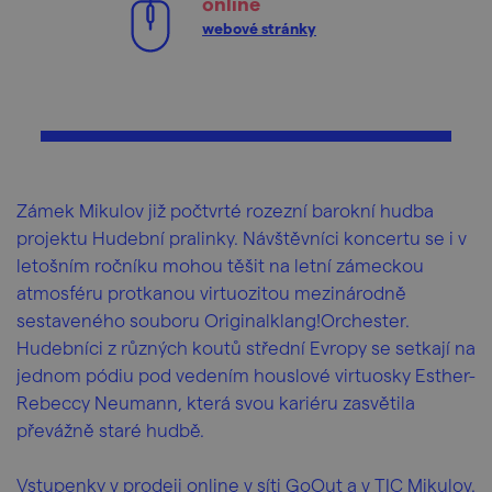
online
webové stránky
Zámek Mikulov již počtvrté rozezní barokní hudba
projektu Hudební pralinky. Návštěvníci koncertu se i v
letošním ročníku mohou těšit na letní zámeckou
atmosféru protkanou virtuozitou mezinárodně
sestaveného souboru Originalklang!Orchester.
Hudebníci z různých koutů střední Evropy se setkají na
jednom pódiu pod vedením houslové virtuosky Esther-
Rebeccy Neumann, která svou kariéru zasvětila
převážně staré hudbě.
Vstupenky v prodeji online v síti GoOut a v TIC Mikulov.