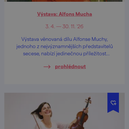
Výstava: Alfons Mucha
3. 4. — 30. 11. '26
Výstava věnovaná dílu Alfonse Muchy,
jednoho z nejvýznamnějších představitelů
secese, nabízí jedinečnou příležitost
nahlédnout do světa tohoto umělce.
prohlédnout