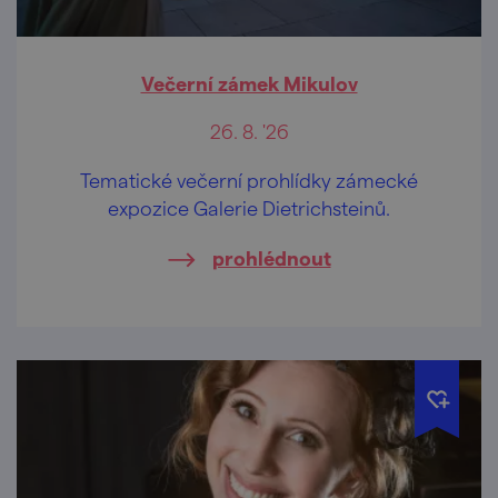
Večerní zámek Mikulov
26. 8. '26
Tematické večerní prohlídky zámecké
expozice Galerie Dietrichsteinů.
prohlédnout