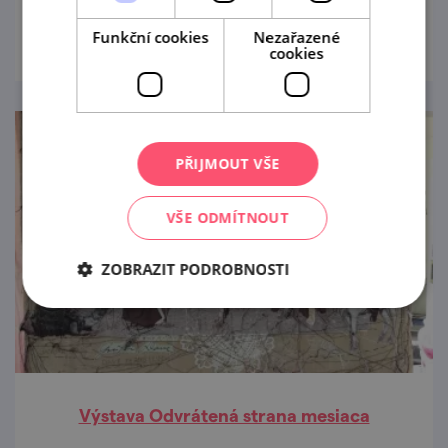
prohlédnout
Funkční cookies
Nezařazené
cookies
PŘIJMOUT VŠE
VŠE ODMÍTNOUT
ZOBRAZIT PODROBNOSTI
Výstava Odvrátená strana mesiaca