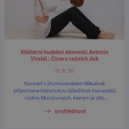
Klášterní hudební slavnosti: Antonio
Vivaldi - Čtvero ročních dob
12. 8. '26
Koncert v jihomoravském Mikulově
připomene historickou důležitost mecenášů
rodiny Morzinových, kterým je dílo
dedikováno.
prohlédnout