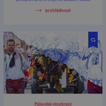
prohlédnout
Pálavské vinobraní