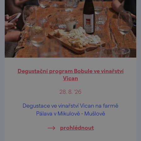
Degustační program Bobule ve vinařství
Vican
28. 8. '26
Degustace ve vinařství Vican na farmě
Pálava v Mikulově - Mušlově
prohlédnout