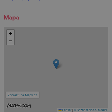
Mapa
+
−
Zobrazit na Mapy.cz
Leaflet
|
© Seznam.cz a.s. a další