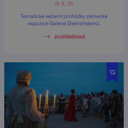
19. 8. '26
Tematické večerní prohlídky zámecké
expozice Galerie Dietrichsteinů.
prohlédnout