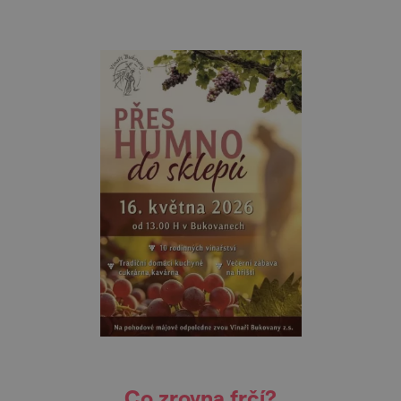
Co zrovna frčí?