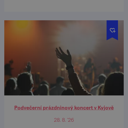
Podvečerní prázdninový koncert v Kyjově
28. 8. '26