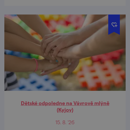
Dětské odpoledne na Vávrově mlýně
(Kyjov)
15. 8. '26