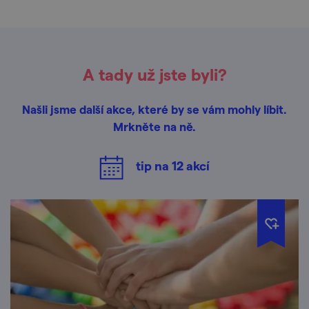
A tady už jste byli?
Našli jsme další akce, které by se vám mohly líbit.
Mrkněte na ně.
tip na
12
akcí