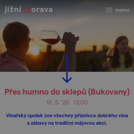
menu
Přes humno do sklepů (Bukovany)
16. 5. '26
13:00
Vinařský spolek zve všechny příznivce dobrého vína
a zábavy na tradiční májovou akci.