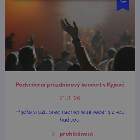
Podvečerní prázdninový koncert v Kyjově
21. 8. '26
Přijďte si užít před radnici letní večer s živou
hudbou!
prohlédnout