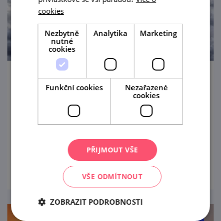
cookies
Nezbytně
Analytika
Marketing
nutné
cookies
Výstava portrétů starostů Kyjova
Funkční cookies
Nezařazené
cookies
20. 7. — 23. 8. '26
Radniční galerie Kyjov vás srdečně zve na
výstavu obrazů.
PŘIJMOUT VŠE
prohlédnout
VŠE ODMÍTNOUT
ZOBRAZIT PODROBNOSTI