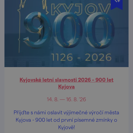
Kyjovské letní slavnosti 2026 - 900 let
Kyjova
14. 8. — 16. 8. '26
Přijďte s námi oslavit výjimečné výročí města
Kyjova - 900 let od první písemné zmínky o
Kyjově!