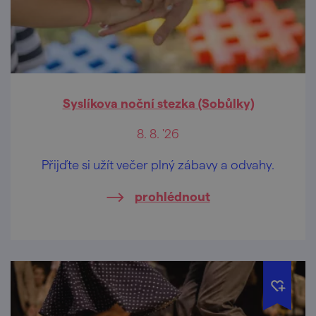
Syslíkova noční stezka (Sobůlky)
8. 8. '26
Přijďte si užít večer plný zábavy a odvahy.
prohlédnout