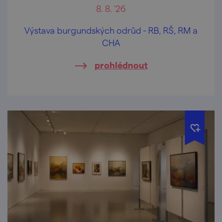
8. 8. '26
Výstava burgundských odrůd - RB, RŠ, RM a
CHA
prohlédnout