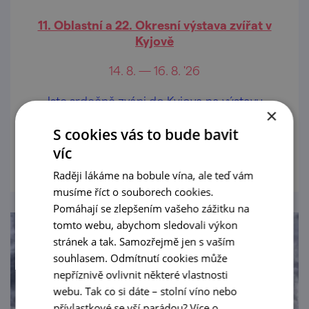
11. Oblastní a 22. Okresní výstava zvířat v
Kyjově
14. 8. — 16. 8. '26
Jste srdečně zváni do Kyjova na výstavu
×
zvířat.
S cookies vás to bude bavit
prohlédnout
víc
Raději lákáme na bobule vína, ale teď vám
musíme říct o souborech cookies.
Pomáhají se zlepšením vašeho zážitku na
tomto webu, abychom sledovali výkon
stránek a tak. Samozřejmě jen s vaším
souhlasem. Odmítnutí cookies může
nepříznivě ovlivnit některé vlastnosti
webu. Tak co si dáte – stolní víno nebo
přívlastkové se vší parádou?
Více o