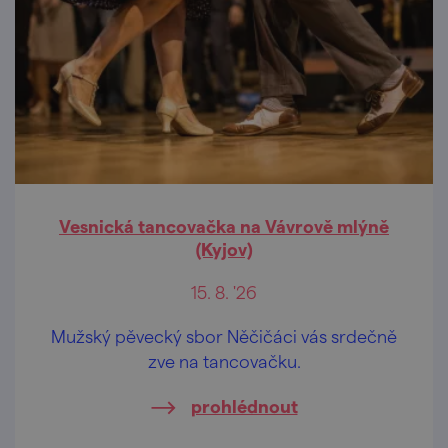
Vesnická tancovačka na Vávrově mlýně
(Kyjov)
15. 8. '26
Mužský pěvecký sbor Něčičáci vás srdečně
zve na tancovačku.
prohlédnout