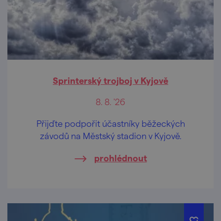
Sprinterský trojboj v Kyjově
8. 8. '26
Přijďte podpořit účastníky běžeckých
závodů na Městský stadion v Kyjově.
prohlédnout