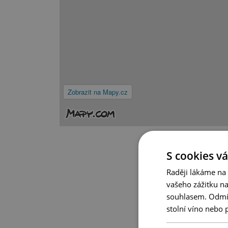
Zobrazit na Mapy.cz
S cookies vá
Raději lákáme na
vašeho zážitku n
souhlasem. Odmítn
stolní víno nebo 