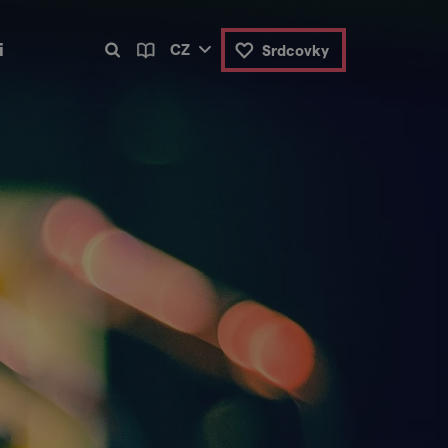
i
CZ
Srdcovky