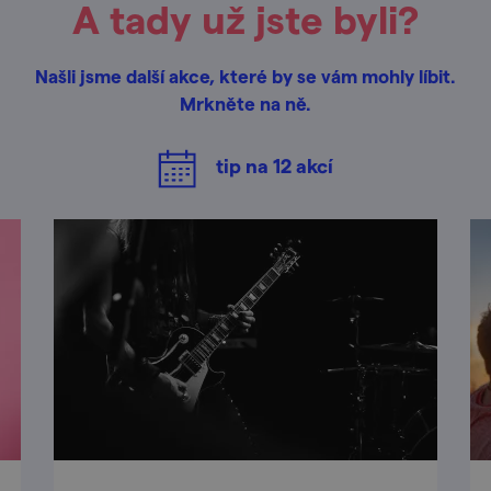
A tady už jste byli?
Našli jsme další akce, které by se vám mohly líbit.
Mrkněte na ně.
tip na
12
akcí