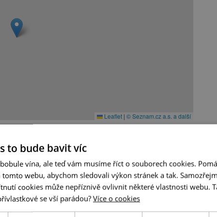
Leaflet
|
© Seznam.cz a.s. a další
s to bude bavit víc
 bobule vína, ale teď vám musíme říct o souborech cookies. Pomá
a tomto webu, abychom sledovali výkon stránek a tak. Samozřejm
utí cookies může nepříznivě ovlivnit některé vlastnosti webu. Ta
přívlastkové se vší parádou?
Více o cookies