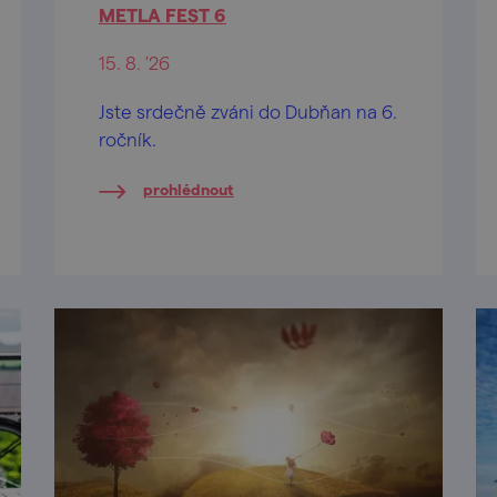
METLA FEST 6
15. 8. '26
Jste srdečně zváni do Dubňan na 6.
ročník.
prohlédnout