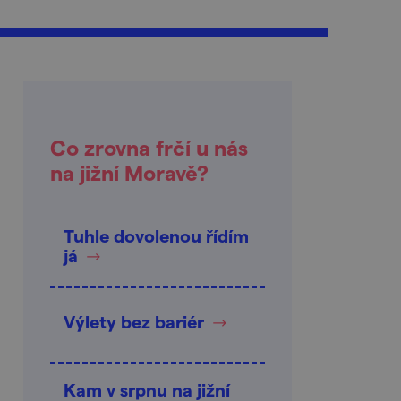
Co zrovna frčí u nás
na jižní Moravě?
Tuhle dovolenou řídím
já
Výlety bez bariér
Kam v srpnu na jižní