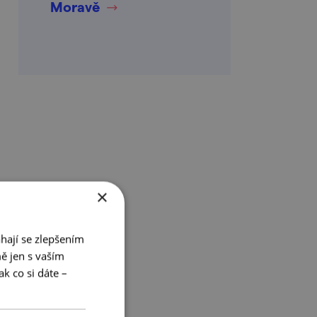
Moravě
×
hají se zlepšením
ě jen s vaším
k co si dáte –