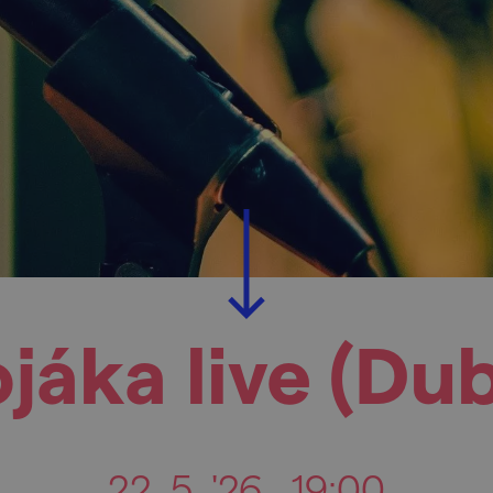
ojáka live (Du
22. 5. '26
19:00