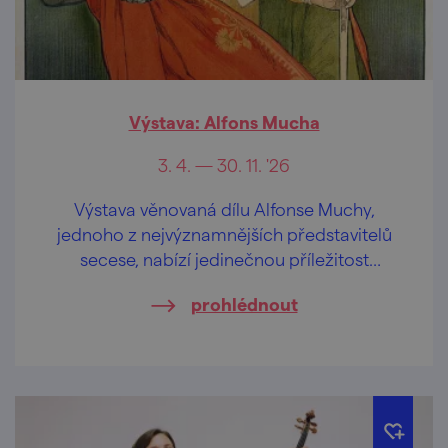
Výstava: Alfons Mucha
3. 4. — 30. 11. '26
Výstava věnovaná dílu Alfonse Muchy,
jednoho z nejvýznamnějších představitelů
secese, nabízí jedinečnou příležitost
nahlédnout do světa tohoto umělce.
prohlédnout