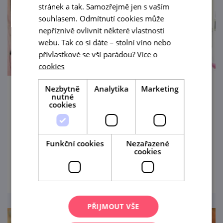
stránek a tak. Samozřejmě jen s vaším
souhlasem. Odmítnutí cookies může
nepříznivě ovlivnit některé vlastnosti
webu. Tak co si dáte – stolní víno nebo
přívlastkové se vší parádou?
Více o
cookies
Nezbytně
Analytika
Marketing
Výstava Odvrátená strana mesiaca
nutné
cookies
2. 7. — 1. 11. '26
Výstava v Horní synagoze v Mikulově
Funkční cookies
Nezařazené
cookies
prohlédnout
PŘIJMOUT VŠE