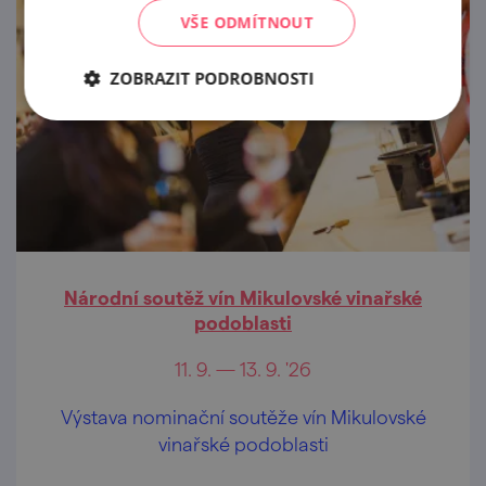
VŠE ODMÍTNOUT
ZOBRAZIT PODROBNOSTI
Národní soutěž vín Mikulovské vinařské
podoblasti
11. 9. — 13. 9. '26
Výstava nominační soutěže vín Mikulovské
vinařské podoblasti