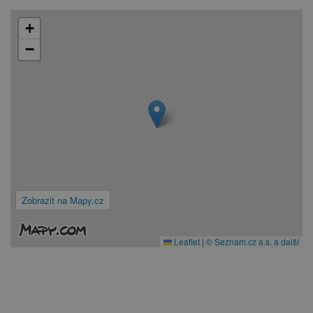
+
−
Zobrazit na Mapy.cz
Leaflet
|
© Seznam.cz a.s. a další