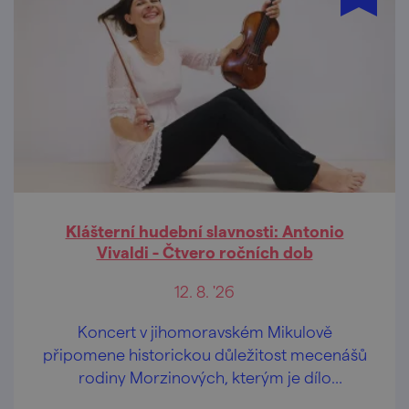
Klášterní hudební slavnosti: Antonio
Vivaldi - Čtvero ročních dob
12. 8. '26
Koncert v jihomoravském Mikulově
připomene historickou důležitost mecenášů
rodiny Morzinových, kterým je dílo
dedikováno.