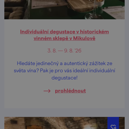
Individuální degustace v historickém
vinném sklepě v Mikulově
3. 8. — 9. 8. '26
Hledáte jedinečný a autentický zážitek ze
světa vína? Pak je pro vás ideální individuální
degustace!
prohlédnout