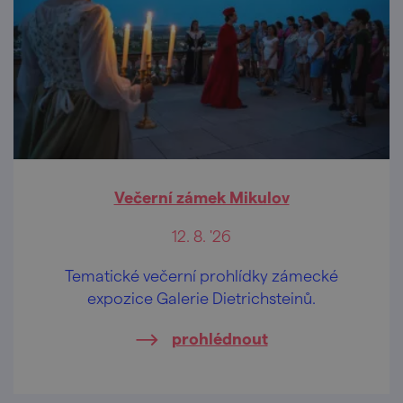
Večerní zámek Mikulov
12. 8. '26
Tematické večerní prohlídky zámecké
expozice Galerie Dietrichsteinů.
prohlédnout