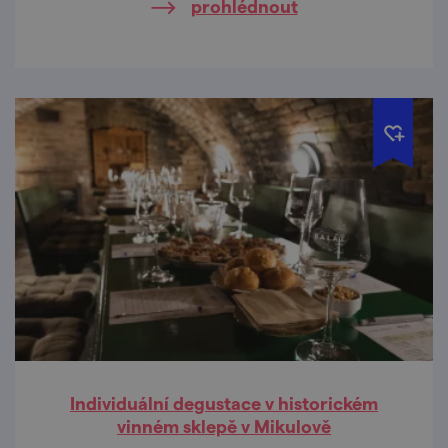
prohlédnout
Individuální degustace v historickém
vinném sklepě v Mikulově