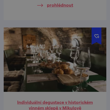
prohlédnout
Individuální degustace v historickém
vinném sklepě v Mikulově