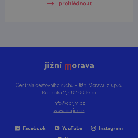
prohlédnout
Centrála cestovního ruchu – Jižní Morava, z.s.p.o.
Radnická 2, 602 00 Brno
info@ccrjm.cz
www.ccrjm.cz
Facebook
YouTube
Instagram