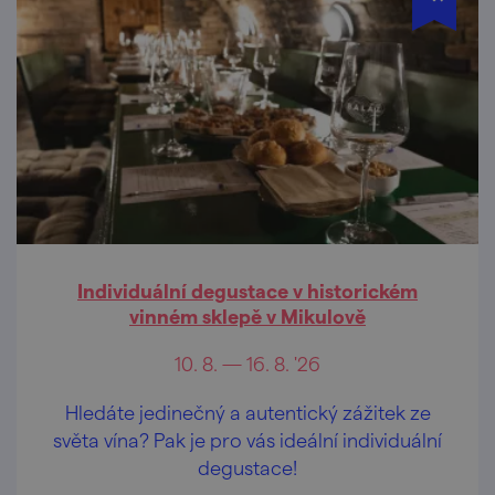
Individuální degustace v historickém
vinném sklepě v Mikulově
10. 8. — 16. 8. '26
Hledáte jedinečný a autentický zážitek ze
světa vína? Pak je pro vás ideální individuální
degustace!