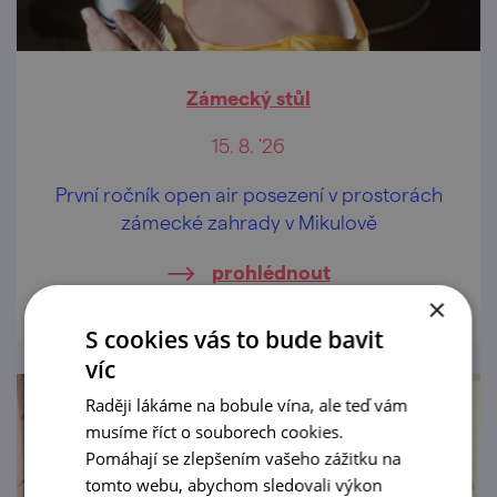
Zámecký stůl
15. 8. '26
První ročník open air posezení v prostorách
zámecké zahrady v Mikulově
prohlédnout
×
S cookies vás to bude bavit
víc
Raději lákáme na bobule vína, ale teď vám
musíme říct o souborech cookies.
Pomáhají se zlepšením vašeho zážitku na
tomto webu, abychom sledovali výkon