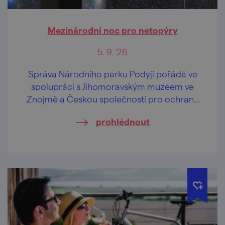
Mezinárodní noc pro netopýry
5. 9. '26
Správa Národního parku Podyjí pořádá ve
spolupráci s Jihomoravským muzeem ve
Znojmě a Českou společností pro ochranu
netopýrů speciální akci zaměřenou na
prohlédnout
netopýry.