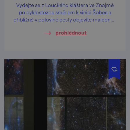
Vydejte se z Louckého kláštera ve Znojmě
po cyklostezce směrem k vinici Šobes a
přibližně v polovině cesty objevíte malebnou
vinařskou obec Havraníky.
prohlédnout