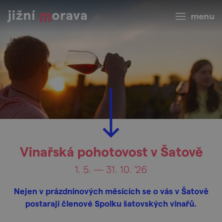
menu
Vinařská pohotovost v Šatově
1. 5. — 31. 10. '26
Nejen v prázdninových měsících se o vás v Šatově
postarají členové Spolku šatovských vinařů.