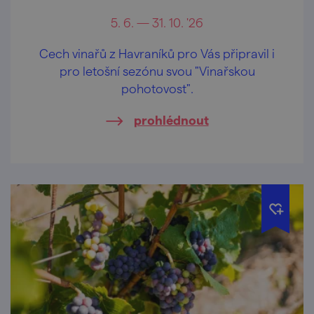
5. 6. — 31. 10. '26
Cech vinařů z Havraníků pro Vás připravil i
pro letošní sezónu svou "Vinařskou
pohotovost".
prohlédnout