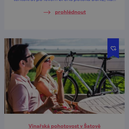
se nachází viniční trať „Skalky“.
prohlédnout
Vinařská pohotovost v Šatově