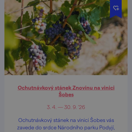
Ochutnávkový stánek Znovínu na vinici
Šobes
3. 4. — 30. 9. '26
Ochutnávkový stánek na vinici Šobes vás
zavede do srdce Národního parku Podyjí,