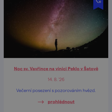
Noc sv. Vavřince na vinici Peklo v Šatově
14. 8. '26
Večerní posezení s pozorováním hvězd.
prohlédnout