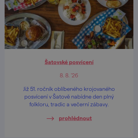
Šatovské posvícení
8. 8. '26
Již 51. ročník oblíbeného krojovaného
posvícení v Šatově nabídne den plný
folkloru, tradic a večerní zábavy.
prohlédnout