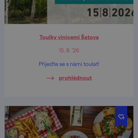
Toulky vinicemi Šatova
15. 8. '26
Přijeďte se s námi toulat!
prohlédnout