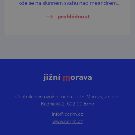
kde se na slunném svahu nad meandrem
řeky Dyje rozkládá jedna z nejvýznamnějších
prohlédnout
vinic Evropy.
Centrála cestovního ruchu – Jižní Morava, z.s.p.o.
Radnická 2, 602 00 Brno
info@ccrjm.cz
www.ccrjm.cz