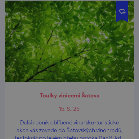
Toulky vinicemi Šatova
15. 8. '26
Další ročník oblíbené vinařsko-turistické
akce vás zavede do Šatovských vinohradů,
tentokrát po levém břehu potoka Daníž, kde