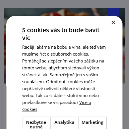
×
S cookies vás to bude bavit
víc
Raději lákáme na bobule vína, ale teď vám
musíme říct o souborech cookies.
Pomáhají se zlepšením vašeho zážitku na
tomto webu, abychom sledovali výkon
stránek a tak. Samozřejmě jen s vaším
souhlasem. Odmítnutí cookies může
nepříznivě ovlivnit některé vlastnosti
webu. Tak co si dáte – stolní víno nebo
Šatovský kotlík 2026
přívlastkové se vší parádou?
Více o
12. 9. '26
cookies
Na 4. ročník soutěže o nejlepší kotlíkový
Nezbytně
Analytika
Marketing
nutné
guláš zve městys Šatov.