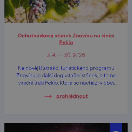
Ochutnávkový stánek Znovínu na vinici
Peklo
3. 4. — 30. 9. '26
Nejnovější atrakcí turistického programu
Znovínu je další degustační stánek, a to na
viniční trati Peklo, která se nachází v obci
Šatov, která na hranici s Rakouskem.
prohlédnout