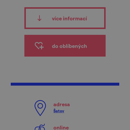
více informací
do oblíbených
adresa
Šatov
online