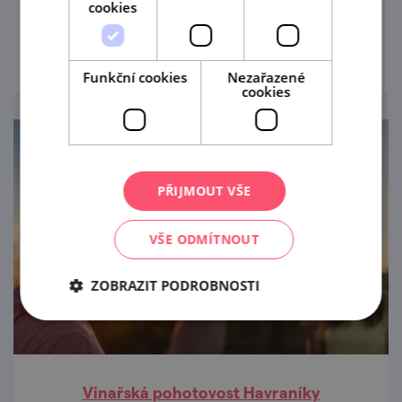
cookies
prohlédnout
Funkční cookies
Nezařazené
cookies
PŘIJMOUT VŠE
VŠE ODMÍTNOUT
ZOBRAZIT PODROBNOSTI
Vinařská pohotovost Havraníky