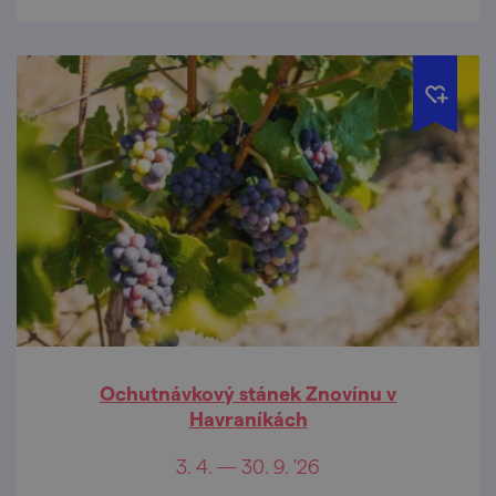
Ochutnávkový stánek Znovínu v
Havraníkách
3. 4. — 30. 9. '26