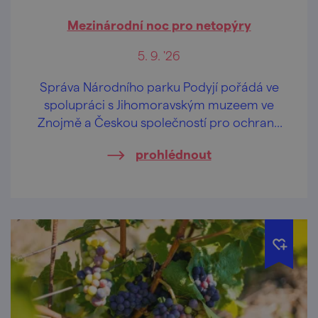
Mezinárodní noc pro netopýry
5. 9. '26
Správa Národního parku Podyjí pořádá ve
spolupráci s Jihomoravským muzeem ve
Znojmě a Českou společností pro ochranu
netopýrů speciální akci zaměřenou na
prohlédnout
netopýry.