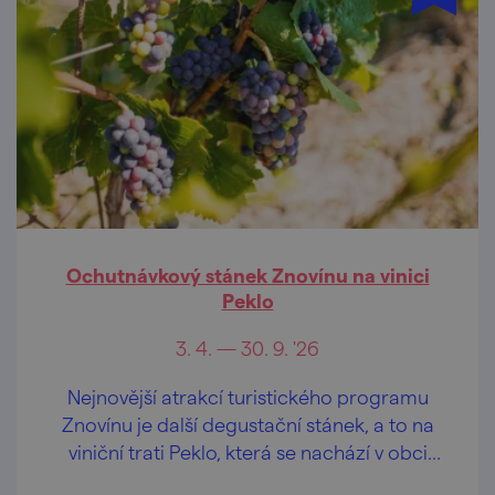
Ochutnávkový stánek Znovínu na vinici
Peklo
3. 4. — 30. 9. '26
Nejnovější atrakcí turistického programu
Znovínu je další degustační stánek, a to na
viniční trati Peklo, která se nachází v obci
Šatov, která na hranici s Rakouskem.