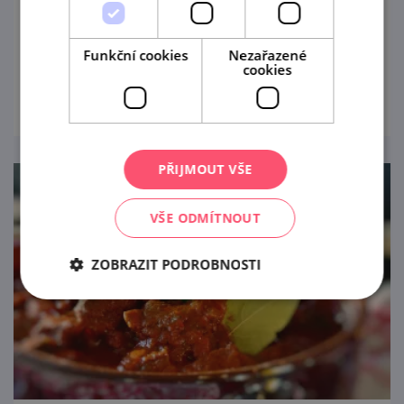
Přijeďte se s námi toulat!
Funkční cookies
Nezařazené
cookies
prohlédnout
PŘIJMOUT VŠE
VŠE ODMÍTNOUT
ZOBRAZIT PODROBNOSTI