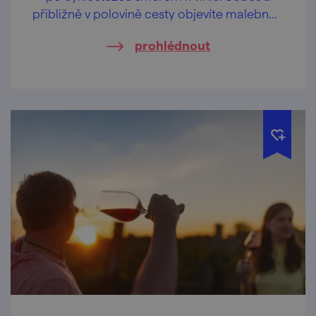
přibližně v polovině cesty objevíte malebnou
vinařskou obec Havraníky.
prohlédnout