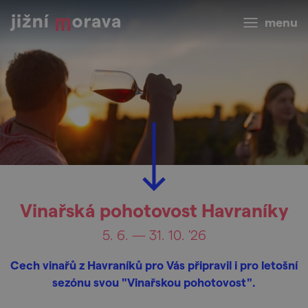
menu
Vinařská pohotovost Havraníky
5. 6. — 31. 10. '26
Cech vinařů z Havraníků pro Vás připravil i pro letošní
sezónu svou "Vinařskou pohotovost".