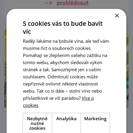
prohlédnout
×
S cookies vás to bude bavit
víc
Raději lákáme na bobule vína, ale teď vám
musíme říct o souborech cookies.
Pomáhají se zlepšením vašeho zážitku na
tomto webu, abychom sledovali výkon
stránek a tak. Samozřejmě jen s vaším
souhlasem. Odmítnutí cookies může
nepříznivě ovlivnit některé vlastnosti
webu. Tak co si dáte – stolní víno nebo
přívlastkové se vší parádou?
Více o
cookies
Nezbytně
Analytika
Marketing
Toulky vinicemi Šatova
nutné
cookies
15. 8. '26