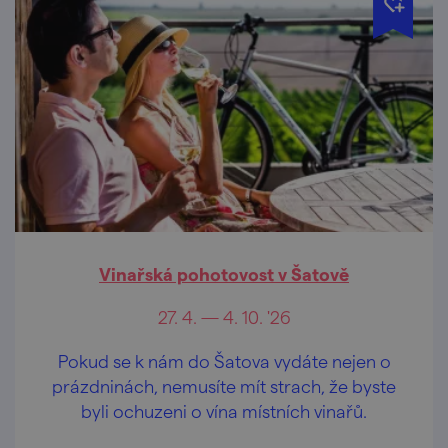
Vinařská pohotovost v Šatově
27. 4. — 4. 10. '26
Pokud se k nám do Šatova vydáte nejen o
prázdninách, nemusíte mít strach, že byste
byli ochuzeni o vína místních vinařů.