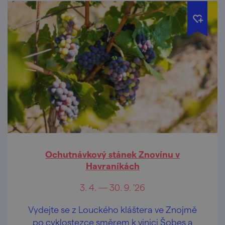
Ochutnávkový stánek Znovínu v
Havraníkách
3. 4. — 30. 9. '26
Vydejte se z Louckého kláštera ve Znojmě
po cyklostezce směrem k vinici Šobes a