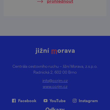
prohlédnout
Centrála cestovního ruchu – Jižní Morava, z.s.p.o.
Radnická 2, 602 00 Brno
info@ccrjm.cz
www.ccrjm.cz
Facebook
YouTube
Instagram
Odkazy