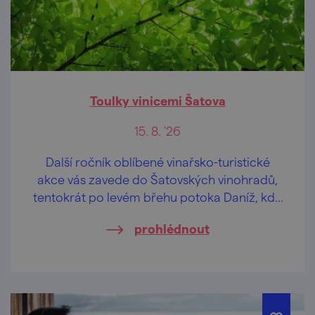
Toulky vinicemi Šatova
15. 8. '26
Další ročník oblíbené vinařsko-turistické
akce vás zavede do Šatovských vinohradů,
tentokrát po levém břehu potoka Daníž, kde
se nachází viniční trať „Skalky“.
prohlédnout