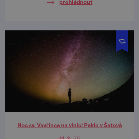
prohlédnout
Noc sv. Vavřince na vinici Peklo v Šatově
14. 8. '26