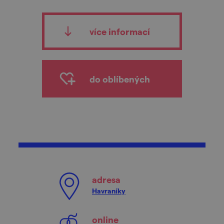
více informací
do oblíbených
adresa
Havraníky
online