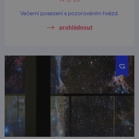
Večerní posezení s pozorováním hvězd.
prohlédnout