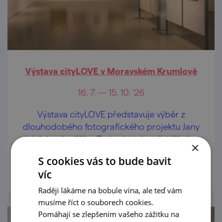
Výstava cityLOVE v Moravském Krumlově
16. 7. — 15. 10. '26
Výstava cityLOVE představuje výběr z
dlouhodobého fotografického projektu Jany
Jabůrkové a Jiřího Turka, který vzniká již více
×
než dvacet let.
S cookies vás to bude bavit
prohlédnout
víc
Raději lákáme na bobule vína, ale teď vám
musíme říct o souborech cookies.
Pomáhají se zlepšením vašeho zážitku na