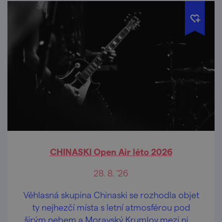
CHINASKI Open Air léto 2026
28. 8. '26
Věhlasná skupina Chinaski se rozhodla objet
ty nejhezčí místa s letní atmosférou pod
širým nebem a Moravský Krumlov mezi nimi