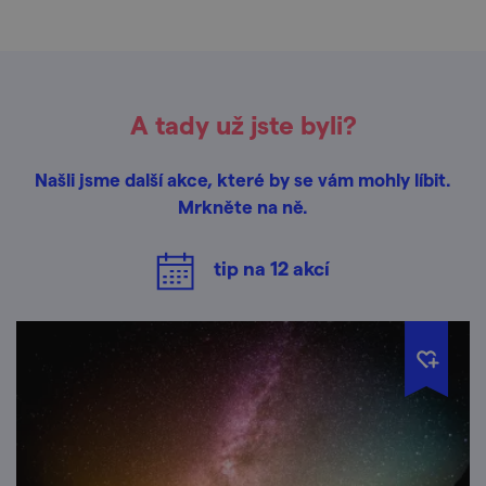
A tady už jste byli?
Našli jsme další akce, které by se vám mohly líbit.
Mrkněte na ně.
tip na
12
akcí