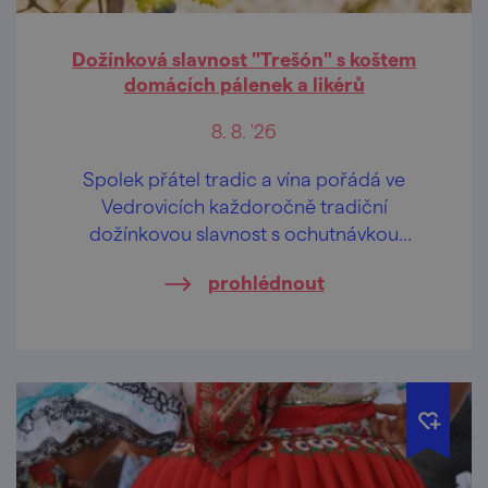
Dožínková slavnost "Trešón" s koštem
domácích pálenek a likérů
8. 8. '26
Spolek přátel tradic a vína pořádá ve
Vedrovicích každoročně tradiční
dožínkovou slavnost s ochutnávkou
domácích pálenek a likérů.
prohlédnout