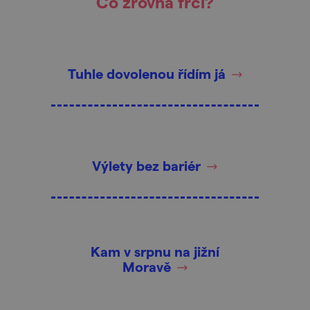
Co zrovna frčí?
Tuhle dovolenou řídím já
Výlety bez bariér
Kam v srpnu na jižní
Moravě