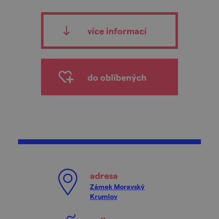
více informací
do oblíbených
adresa
Zámek Moravský
Krumlov