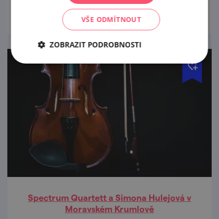
prohlédnout
VŠE ODMÍTNOUT
ZOBRAZIT PODROBNOSTI
Spectrum Quartett a Simona Hulejová v
Moravském Krumlově