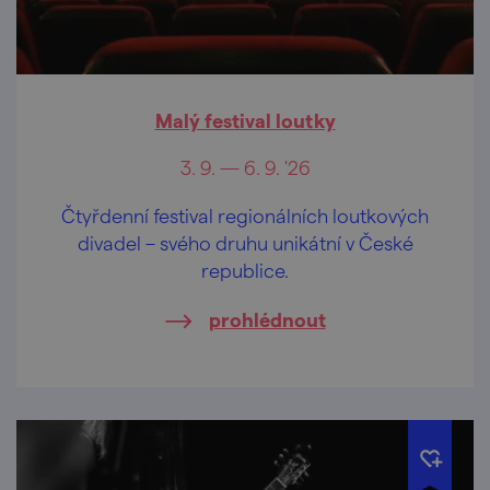
Malý festival loutky
3. 9. — 6. 9. '26
Čtyřdenní festival regionálních loutkových
divadel – svého druhu unikátní v České
republice.
prohlédnout