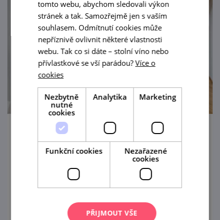
tomto webu, abychom sledovali výkon
stránek a tak. Samozřejmě jen s vaším
souhlasem. Odmítnutí cookies může
nepříznivě ovlivnit některé vlastnosti
webu. Tak co si dáte – stolní víno nebo
přívlastkové se vší parádou?
Více o
cookies
Nezbytně
Analytika
Marketing
nutné
cookies
Slovanská epopej Alfonse Muchy
Funkční cookies
Nezařazené
1. 8. '21 — 20. 6. '31
cookies
Jedinečným a slavnostním zážitkem může
být návštěva unikátní Slovanské epopeje
Alfonse Muchy na zámku v Moravském
PŘIJMOUT VŠE
Krumlově.