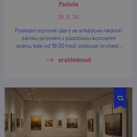
Pavluše
25. 8. '26
Poslední srpnové úterý se arkádové nádvoří
zámku promění v působivou koncertní
scénu, kde od 19:30 hod. vystoupí orchestr
Grande Moravia pod vedením Ladislava
prohlédnout
Pavluše.