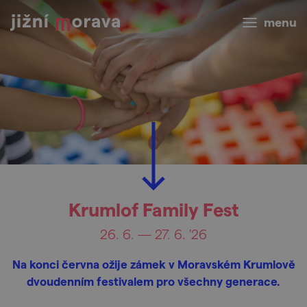
menu
Krumlof Family Fest
26. 6. — 27. 6. '26
Na konci června ožije zámek v Moravském Krumlově
dvoudenním festivalem pro všechny generace.