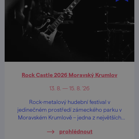
Rock Castle 2026 Moravský Krumlov
13. 8. — 15. 8. '26
Rock-metalový hudební festival v
jedinečném prostředí zámeckého parku v
Moravském Krumlově – jedna z největších
akcí tohoto žánru (nejen) na jižní Moravě.
prohlédnout