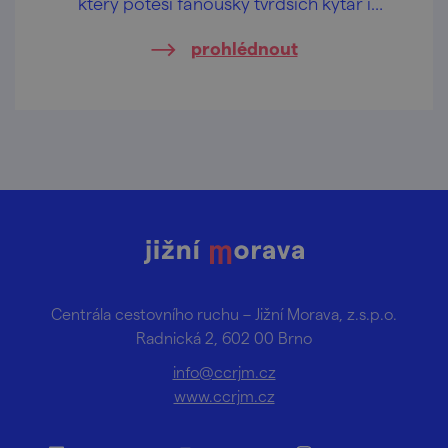
který potěší fanoušky tvrdších kytar i
legendárních hitů.
prohlédnout
Centrála cestovního ruchu – Jižní Morava, z.s.p.o.
Radnická 2, 602 00 Brno
info@ccrjm.cz
www.ccrjm.cz