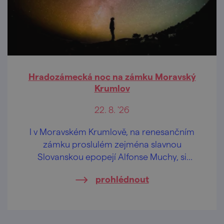
Hradozámecká noc na zámku Moravský
Krumlov
22. 8. '26
I v Moravském Krumlově, na renesančním
zámku proslulém zejména slavnou
Slovanskou epopejí Alfonse Muchy, si
můžete užít jedinečný večer otevírající brány
prohlédnout
památkových objektů po celé republice až
do pozdních hodin.