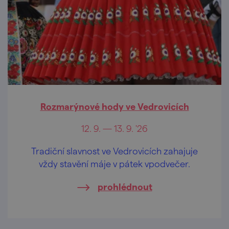
Rozmarýnové hody ve Vedrovicích
12. 9. — 13. 9. '26
Tradiční slavnost ve Vedrovicích zahajuje
vždy stavění máje v pátek vpodvečer.
prohlédnout