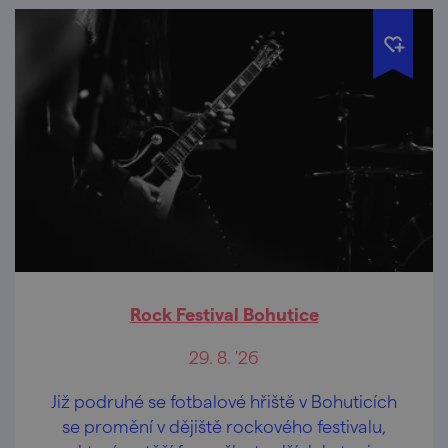
Rock Festival Bohutice
29. 8. '26
Již podruhé se fotbalové hřiště v Bohuticích
se promění v dějiště rockového festivalu,