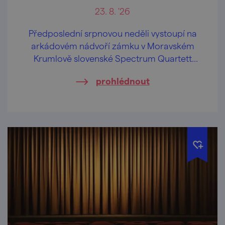
23. 8. '26
Předposlední srpnovou neděli vystoupí na
arkádovém nádvoří zámku v Moravském
Krumlově slovenské Spectrum Quartett
společně se zpěvačkou Simonou Hulejovou.
prohlédnout