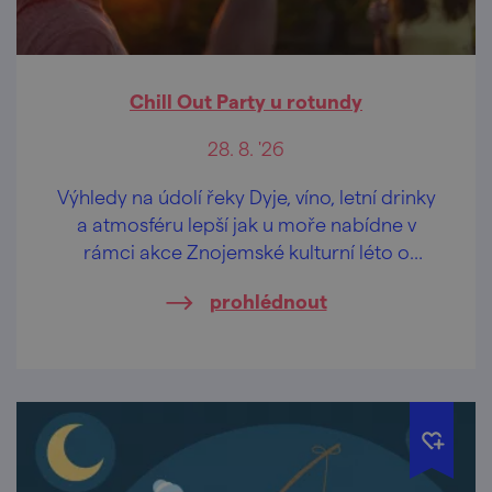
Chill Out Party u rotundy
28. 8. '26
Výhledy na údolí řeky Dyje, víno, letní drinky
a atmosféru lepší jak u moře nabídne v
rámci akce Znojemské kulturní léto o
prázdninách "odpočinková" hudební scéna
prohlédnout
u rotundy sv. Kateřiny v historickém centru
Znojma.