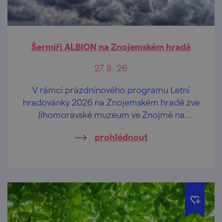
Šermíři ALBION na Znojemském hradě
27. 8. '26
V rámci prázdninového programu Letní
hradovánky 2026 na Znojemském hradě zve
Jihomoravské muzeum ve Znojmě na
vystoupení šermířské skupiny ALBION.
prohlédnout