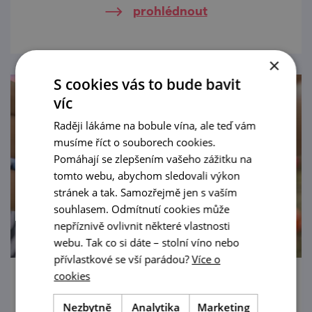
prohlédnout
×
S cookies vás to bude bavit
víc
Raději lákáme na bobule vína, ale teď vám
musíme říct o souborech cookies.
Pomáhají se zlepšením vašeho zážitku na
tomto webu, abychom sledovali výkon
stránek a tak. Samozřejmě jen s vaším
souhlasem. Odmítnutí cookies může
nepříznivě ovlivnit některé vlastnosti
webu. Tak co si dáte – stolní víno nebo
přívlastkové se vší parádou?
Více o
cookies
Hradní tvoření: Znojmo zblízka
Nezbytně
Analytika
Marketing