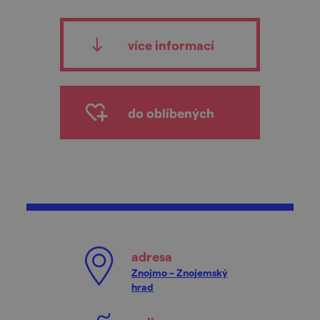
více informací
do oblíbených
adresa
Znojmo – Znojemský
hrad