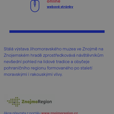
online
webové stránky
Stálá výstava Jihomoravského muzea ve Znojmě na
Znojemském hradě zprostředkovává návštěvníkům
nevšední pohled na lidové tradice a obyčeje
pohraničního regionu formovaného po staletí
moravskými i rakouskými vlivy.
Akce převzata z portálu
www.znojmoregion.cz
.