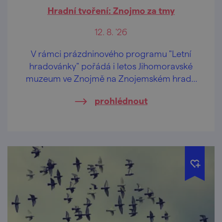
Hradní tvoření: Znojmo za tmy
12. 8. '26
V rámci prázdninového programu "Letní
hradovánky" pořádá i letos Jihomoravské
muzeum ve Znojmě na Znojemském hradě
speciální tvůrčí dílničky pro děti od 2 let a
prohlédnout
jejich pra/rodiče.