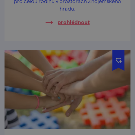
pro celou rodinu v prostorách Znojemského
hradu.
prohlédnout