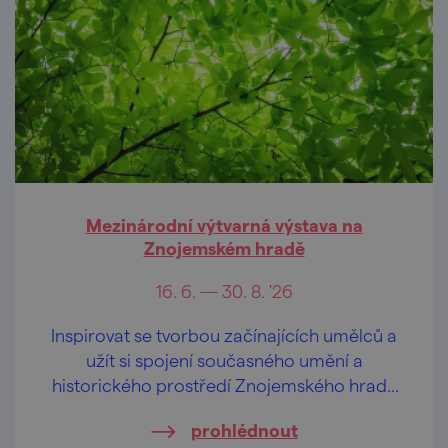
Mezinárodní výtvarná výstava na
Znojemském hradě
16. 6. — 30. 8. '26
Inspirovat se tvorbou začínajících umělců a
užít si spojení současného umění a
historického prostředí Znojemského hradu
můžete během výstavy, která započne 16.
prohlédnout
června a potrvá až do 30. srpna 2026.