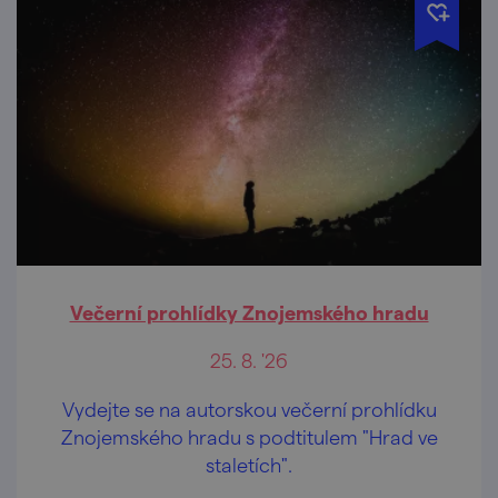
Večerní prohlídky Znojemského hradu
25. 8. '26
Vydejte se na autorskou večerní prohlídku
Znojemského hradu s podtitulem "Hrad ve
staletích".