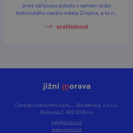
první zářijovou sobotu v samém srdci
historického centra města Znojma, a to na
vyhlídkové terase u rotundy sv. Kateřiny.
prohlédnout
Centrála cestovního ruchu – Jižní Morava, z.s.p.o.
Radnická 2, 602 00 Brno
info@ccrjm.cz
www.ccrjm.cz