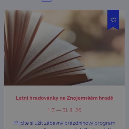
Letní hradovánky na Znojemském hradě
1. 7. — 31. 8. '26
Přijďte si užít zábavný prázdninový program