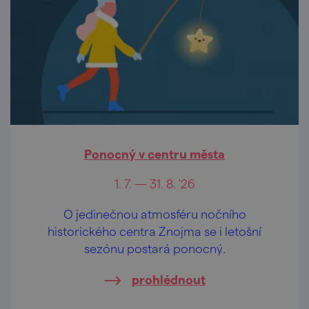
Ponocný v centru města
1. 7. — 31. 8. '26
O jedinečnou atmosféru nočního
historického centra Znojma se i letošní
sezónu postará ponocný.
prohlédnout