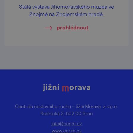
Stálá výstava Jihomoravského muzea ve
Znojmě na Znojemském hradě.
prohlédnout
Centrála cestovního ruchu – Jižní Morava, z.s.p.o.
Radnická 2, 602 00 Brno
info@ccrjm.cz
www.ccrjm.cz