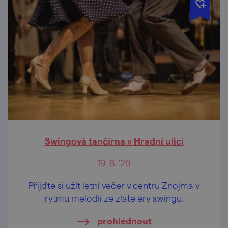
Swingová tančírna v Hradní ulici
19. 8. '26
Přijďte si užít letní večer v centru Znojma v
rytmu melodií ze zlaté éry swingu.
prohlédnout