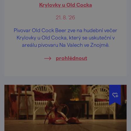
Krylovky u Old Cocka
21. 8. '26
Pivovar Old Cock Beer zve na hudební večer
Krylovky u Old Cocka, který se uskuteční v
areálu pivovaru Na Valech ve Znojmě.
prohlédnout