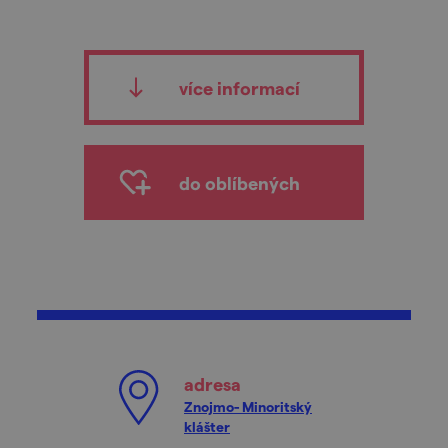
více informací
do oblíbených
adresa
Znojmo- Minoritský
klášter