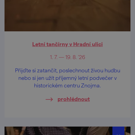
Letní tančírny v Hradní ulici
1. 7. — 19. 8. '26
Přijďte si zatančit, poslechnout živou hudbu
nebo si jen užít příjemný letní podvečer v
historickém centru Znojma.
prohlédnout