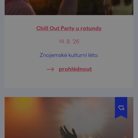
Chill Out Party u rotundy
14. 8. '26
Znojemské kulturní léto.
prohlédnout