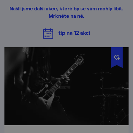
Našli jsme další akce, které by se vám mohly líbit.
Mrkněte na ně.
tip na
12
akcí