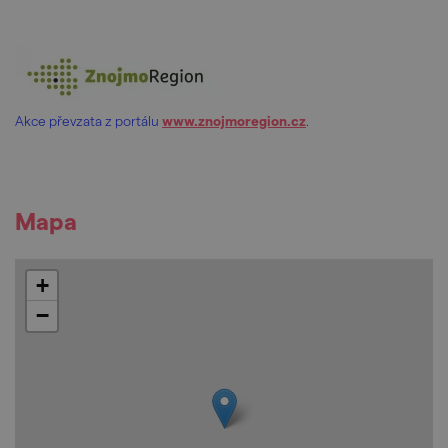
Akce převzata z portálu
www.znojmoregion.cz
.
Mapa
+
−