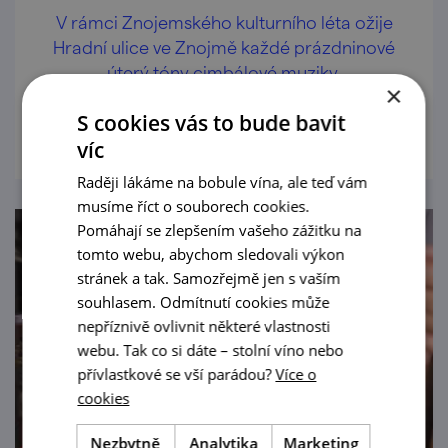
V rámci Znojemského kulturního léta ožije
Hradní ulice ve Znojmě každé prázdninové
úterý tóny cimbálové muziky.
×
prohlédnout
S cookies vás to bude bavit
víc
Raději lákáme na bobule vína, ale teď vám
musíme říct o souborech cookies.
Pomáhají se zlepšením vašeho zážitku na
tomto webu, abychom sledovali výkon
stránek a tak. Samozřejmě jen s vaším
souhlasem. Odmítnutí cookies může
nepříznivě ovlivnit některé vlastnosti
webu. Tak co si dáte – stolní víno nebo
přívlastkové se vší parádou?
Více o
cookies
Nezbytně
Analytika
Marketing