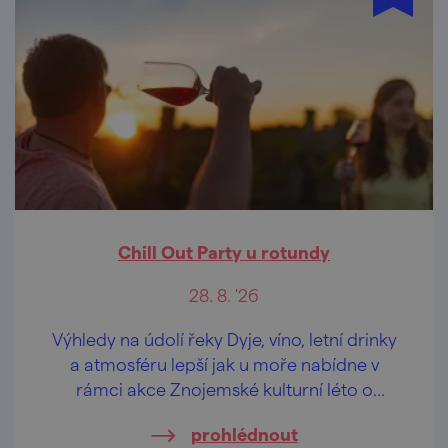
Chill Out Party u rotundy
28. 8. '26
Výhledy na údolí řeky Dyje, víno, letní drinky
a atmosféru lepší jak u moře nabídne v
rámci akce Znojemské kulturní léto o
prázdninách "odpočinková" hudební scéna
prohlédnout
u rotundy sv. Kateřiny v historickém centru