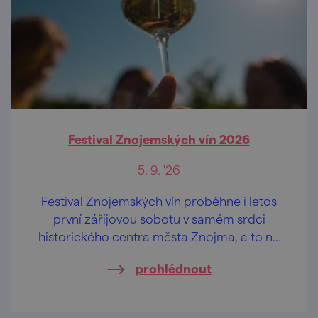
Festival Znojemských vín 2026
5. 9. '26
Festival Znojemských vín proběhne i letos
první zářijovou sobotu v samém srdci
historického centra města Znojma, a to na
vyhlídkové terase u rotundy sv. Kateřiny.
prohlédnout