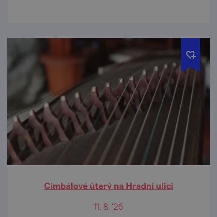
Cimbálové úterý na Hradní ulici
11. 8. '26