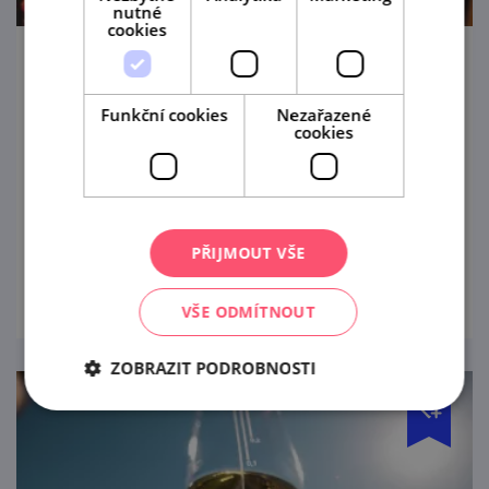
nutné
cookies
Cimbálové úterý na Hradní ulici
Funkční cookies
Nezařazené
18. 8. '26
cookies
V rámci Znojemského kulturního léta ožije
Hradní ulice ve Znojmě každé prázdninové
úterý tóny cimbálové muziky.
PŘIJMOUT VŠE
prohlédnout
VŠE ODMÍTNOUT
ZOBRAZIT PODROBNOSTI