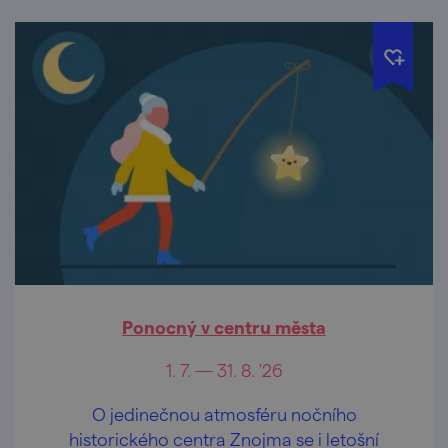
Ponocný v centru města
1. 7. — 31. 8. '26
O jedinečnou atmosféru nočního
historického centra Znojma se i letošní