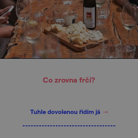
Co zrovna frčí?
Tuhle dovolenou řídím já