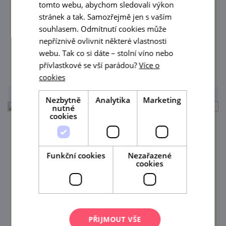
tomto webu, abychom sledovali výkon
stránek a tak. Samozřejmě jen s vaším
Hudební večer v Zahrádce U Zajíce v
souhlasem. Odmítnutí cookies může
Mikulově.
nepříznivě ovlivnit některé vlastnosti
webu. Tak co si dáte – stolní víno nebo
prohlédnout
přívlastkové se vší parádou?
Více o
cookies
Nezbytně
Analytika
Marketing
nutné
cookies
Degustace vinařství Orisek
14. 8. '26
Funkční cookies
Nezařazené
cookies
Degustace vína v Zahrádce u Zajíce v
Mikulově
prohlédnout
PŘIJMOUT VŠE