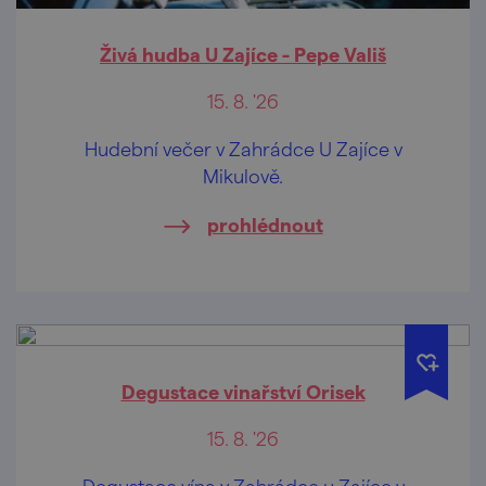
Živá hudba U Zajíce - Pepe Vališ
15. 8. '26
Hudební večer v Zahrádce U Zajíce v
Mikulově.
prohlédnout
Degustace vinařství Orisek
15. 8. '26
Degustace vína v Zahrádce u Zajíce v