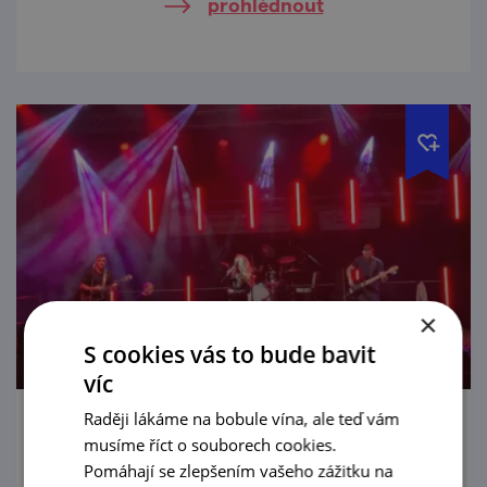
prohlédnout
×
S cookies vás to bude bavit
víc
Raději lákáme na bobule vína, ale teď vám
Živá hudba U Zajíce - The Gardeners
musíme říct o souborech cookies.
Pomáhají se zlepšením vašeho zážitku na
14. 8. '26