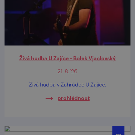
Živá hudba U Zajíce - Bolek Vjaclovský
21. 8. '26
Živá hudba v Zahrádce U Zajíce.
prohlédnout