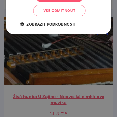
VŠE ODMÍTNOUT
ZOBRAZIT PODROBNOSTI
Živá hudba U Zajíce - Neoveská cimbálová
muzika
14. 8. '26