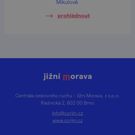
Mikulově.
prohlédnout
Centrála cestovního ruchu – Jižní Morava, z.s.p.o.
Radnická 2, 602 00 Brno
info@ccrjm.cz
www.ccrjm.cz