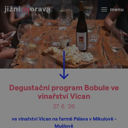
menu
Degustační program Bobule ve
vinařství Vican
27. 6. '26
ve vinařství Vican na farmě Pálava v Mikulově -
Mušlově