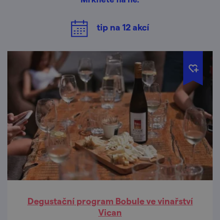
tip na
12
akcí
Degustační program Bobule ve vinařství
Vican