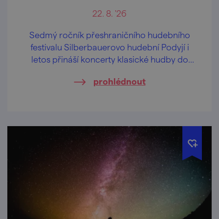
22. 8. '26
Sedmý ročník přeshraničního hudebního
festivalu Silberbauerovo hudební Podyjí i
letos přináší koncerty klasické hudby do
kostelů na jihomoravské i dolnorakouské
prohlédnout
straně hranice.