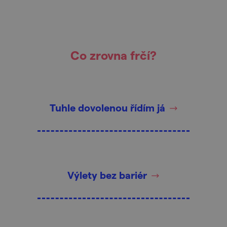
Co zrovna frčí?
Tuhle dovolenou řídím já
Výlety bez bariér