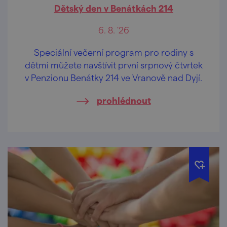
Dětský den v Benátkách 214
6. 8. '26
Speciální večerní program pro rodiny s
dětmi můžete navštívit první srpnový čtvrtek
v Penzionu Benátky 214 ve Vranově nad Dyjí.
prohlédnout