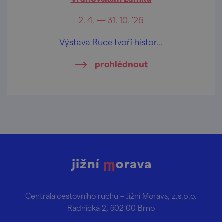
2. 4. — 31. 10. '26
Výstava Ruce tvoří histor...
prohlédnout
Centrála cestovního ruchu – Jižní Morava, z.s.p.o.
Radnická 2, 602 00 Brno