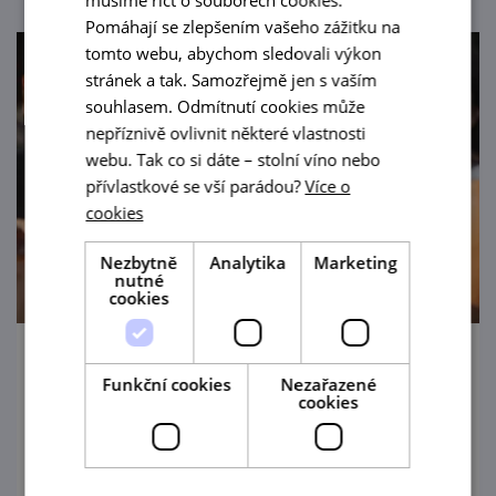
musíme říct o souborech cookies.
Pomáhají se zlepšením vašeho zážitku na
tomto webu, abychom sledovali výkon
stránek a tak. Samozřejmě jen s vaším
souhlasem. Odmítnutí cookies může
nepříznivě ovlivnit některé vlastnosti
webu. Tak co si dáte – stolní víno nebo
přívlastkové se vší parádou?
Více o
cookies
Nezbytně
Analytika
Marketing
nutné
cookies
Letní grilování v Benátkách 214
Funkční cookies
Nezařazené
cookies
1. 7. — 31. 8. '26
Letní pohodovou atmosféru si můžete
zpříjemnit v restauraci Penzionu BENÁTKY