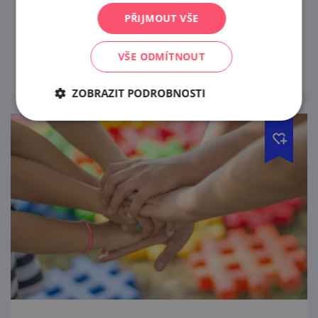
214 ve Vranově nad Dyjí.
PŘIJMOUT VŠE
prohlédnout
VŠE ODMÍTNOUT
ZOBRAZIT PODROBNOSTI