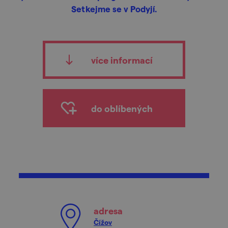
Setkejme se v Podyjí.
více informací
do oblíbených
adresa
Čížov