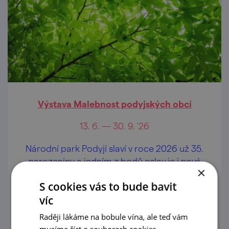
Výstava Malebnost podyjských obcí
13. 6. — 30. 9. '26
Národní park Podyjí slaví v roce 2026 už 35.
narozeniny a jedním z bodů oslav je i nová
×
výstava umístěná v bývalé celnici u mostu
S cookies vás to bude bavit
přes řeku Dyji, který spojuje moravský Čížov
prohlédnout
víc
a rakouský Hardegg.
Raději lákáme na bobule vína, ale teď vám