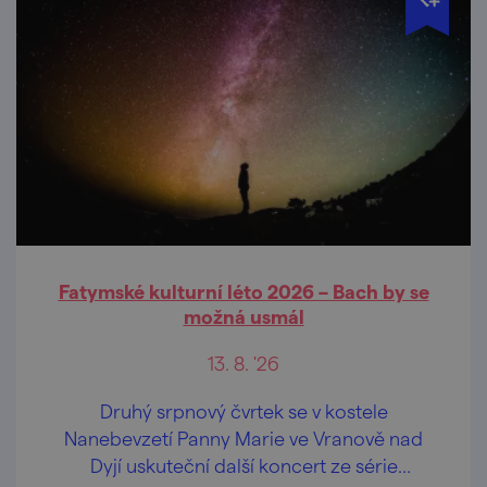
Fatymské kulturní léto 2026 – Bach by se
možná usmál
13. 8. '26
Druhý srpnový čvrtek se v kostele
Nanebevzetí Panny Marie ve Vranově nad
Dyjí uskuteční další koncert ze série