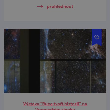
Fatymské kulturní léto.
prohlédnout
Výstava "Ruce tvoří historii" na
Vranovském zámku