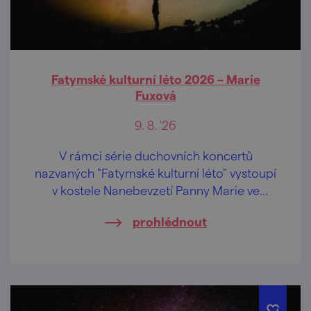
Fatymské kulturní léto 2026 – Marie
Fuxová
9. 8. '26
V rámci série duchovních koncertů
nazvaných "Fatymské kulturní léto" vystoupí
v kostele Nanebevzetí Panny Marie ve
Vranově nad Dyjí světoznámá houslistka
prohlédnout
Marie Fuxová.