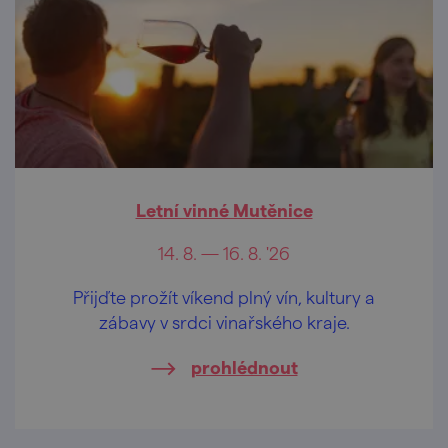
Letní vinné Mutěnice
14. 8. — 16. 8. '26
Přijďte prožít víkend plný vín, kultury a
zábavy v srdci vinařského kraje.
prohlédnout