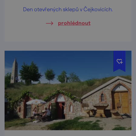
Den otevřených sklepů v Čejkovicích.
prohlédnout