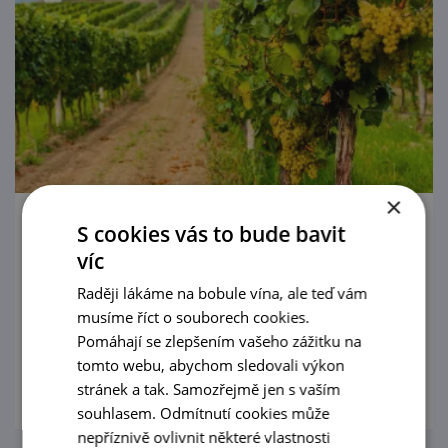
×
S cookies vás to bude bavit
Zarážení hory v Kobylí
víc
28. 8. — 29. 8. '26
Raději lákáme na bobule vína, ale teď vám
musíme říct o souborech cookies.
Zarážení hory v Kobylí
Pomáhají se zlepšením vašeho zážitku na
tomto webu, abychom sledovali výkon
prohlédnout
stránek a tak. Samozřejmě jen s vaším
souhlasem. Odmítnutí cookies může
nepříznivě ovlivnit některé vlastnosti