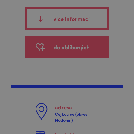
více informací
do oblíbených
adresa
Čejkovice (okres
Hodonín)