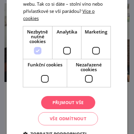
webu. Tak co si dáte – stolní víno nebo
přívlastkové se vší parádou?
Více o
cookies
Nezbytně
Analytika
Marketing
nutné
cookies
Funkční cookies
Nezařazené
cookies
Podzimní otevřené sklepy s burčákem
PŘIJMOUT VŠE
5. 9. — 6. 9. '26
VŠE ODMÍTNOUT
Za vínem a burčákem do Brumovic
prohlédnout