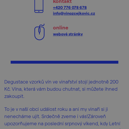
kontakt
+420 776 078 678
info@vinozcejkovic.cz
online
webové stránky
Degustace vzorků vín ve vinařství stojí jednotně 200
Kč. Vína, která vám budou chutnat, si můžete ihned
zakoupit.
To je v naší obci událost roku a ani my vinaři si ji
nenecháme ujít. Srdečně zveme i vás!Zároveň
upozorňujeme na poslední srpnový víkend, kdy Letní