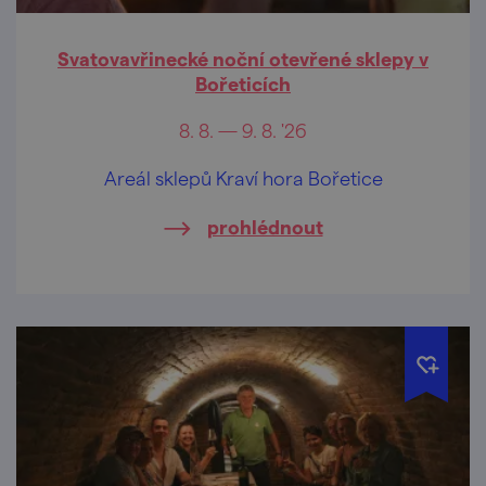
Svatovavřinecké noční otevřené sklepy v
Bořeticích
8. 8. — 9. 8. '26
Areál sklepů Kraví hora Bořetice
prohlédnout