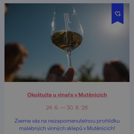
Okoštujte u vinařa v Mutěnicích
24. 6. — 30. 8. '26
Zveme vás na nezapomenutelnou prohlídku
malebných vinných sklepů v Mutěnicích!