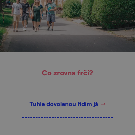
Co zrovna frčí?
Tuhle dovolenou řídím já