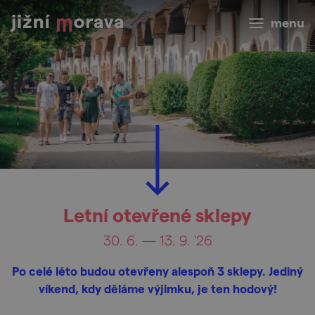
menu
Letní otevřené sklepy
30. 6. — 13. 9. '26
Po celé léto budou otevřeny alespoň 3 sklepy. Jediný
víkend, kdy děláme výjimku, je ten hodový!