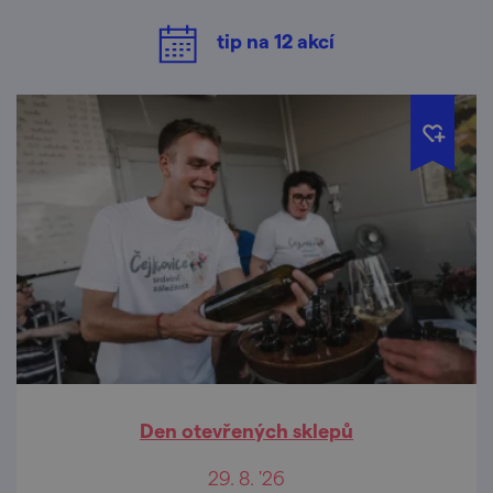
tip na
12
akcí
Den otevřených sklepů
29. 8. '26