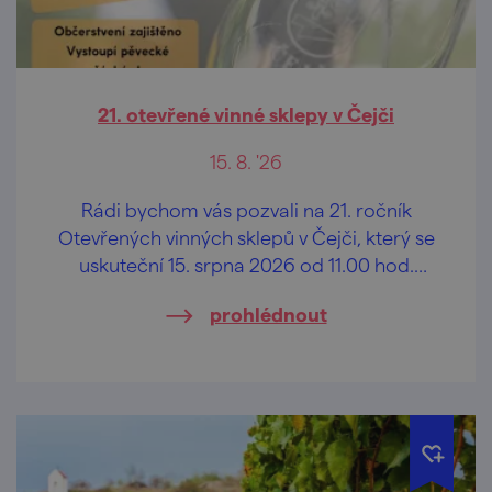
21. otevřené vinné sklepy v Čejči
15. 8. '26
Rádi bychom vás pozvali na 21. ročník
Otevřených vinných sklepů v Čejči, který se
uskuteční 15. srpna 2026 od 11.00 hod.
tradičně v areálu vinných sklepů ,,Pod
prohlédnout
Búdama".