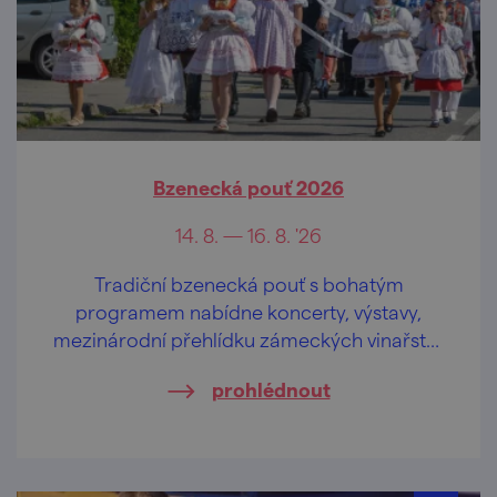
Bzenecká pouť 2026
14. 8. — 16. 8. '26
Tradiční bzenecká pouť s bohatým
programem nabídne koncerty, výstavy,
mezinárodní přehlídku zámeckých vinařství,
atrakce, stánkový prodej i fotbalové utkání.
prohlédnout