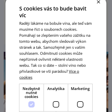
15. 8. '26
×
S cookies vás to bude bavit
Mezinárodní přehlídka zámeckých vinařství
víc
a bohatý doprovodný program.
Raději lákáme na bobule vína, ale teď vám
prohlédnout
musíme říct o souborech cookies.
Pomáhají se zlepšením vašeho zážitku na
tomto webu, abychom sledovali výkon
stránek a tak. Samozřejmě jen s vaším
souhlasem. Odmítnutí cookies může
nepříznivě ovlivnit některé vlastnosti
webu. Tak co si dáte – stolní víno nebo
přívlastkové se vší parádou?
Více o
cookies
Nezbytně
Analytika
Marketing
nutné
cookies