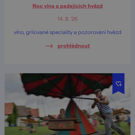
Noc vína a padajících hvězd
14. 8. '26
víno, grilované speciality a pozorování hvězd
prohlédnout