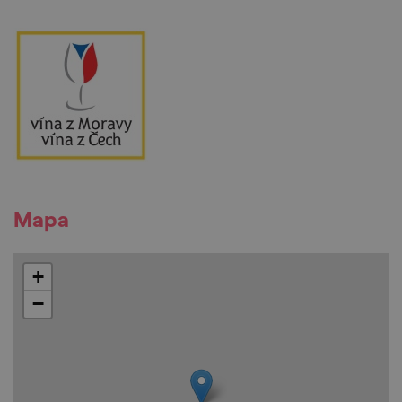
Mapa
+
−