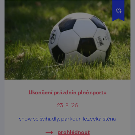
Ukončení prázdnin plné sportu
23. 8. '26
show se švihadly, parkour, lezecká stěna
prohlédnout