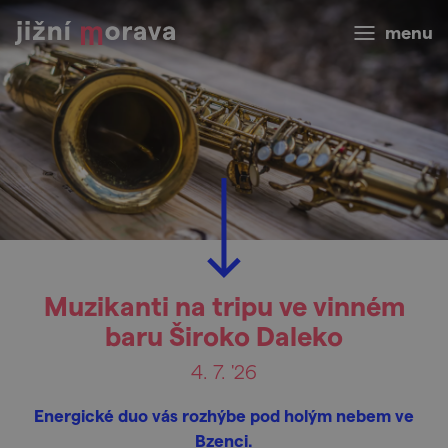
menu
Muzikanti na tripu ve vinném
baru Široko Daleko
4. 7. '26
Energické duo vás rozhýbe pod holým nebem ve
Bzenci.