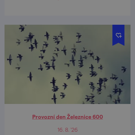
Provozní den Železnice 600
16. 8. '26