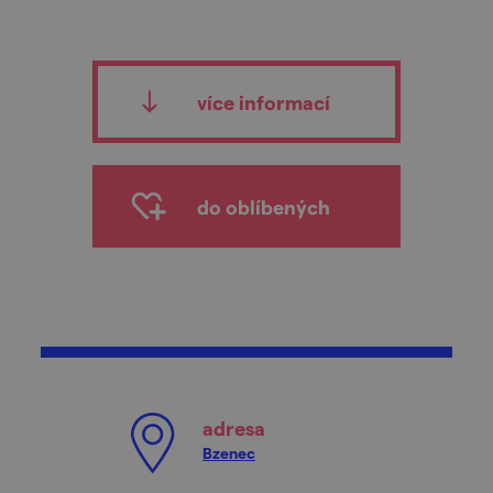
více informací
do oblíbených
adresa
Bzenec