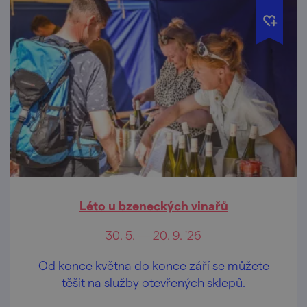
Léto u bzeneckých vinařů
30. 5. — 20. 9. '26
Od konce května do konce září se můžete
těšit na služby otevřených sklepů.