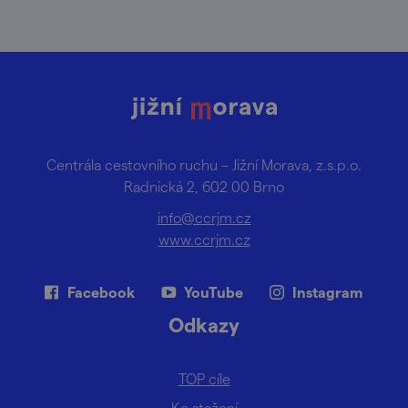
Centrála cestovního ruchu – Jižní Morava, z.s.p.o.
Radnická 2, 602 00 Brno
info@ccrjm.cz
www.ccrjm.cz
Facebook
YouTube
Instagram
Odkazy
TOP cíle
Ke stažení