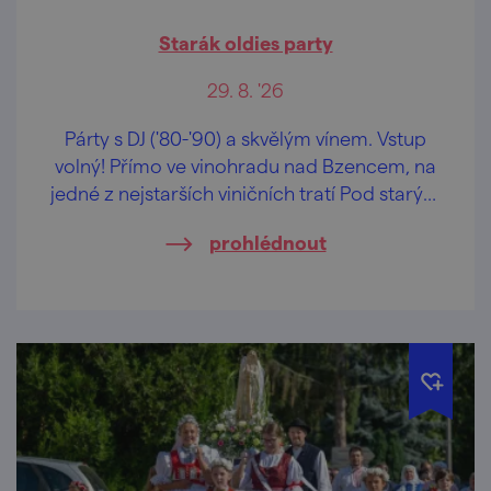
Starák oldies party
29. 8. '26
Párty s DJ ('80-'90) a skvělým vínem. Vstup
volný! Přímo ve vinohradu nad Bzencem, na
jedné z nejstarších viničních tratí Pod starým
hradem.
prohlédnout