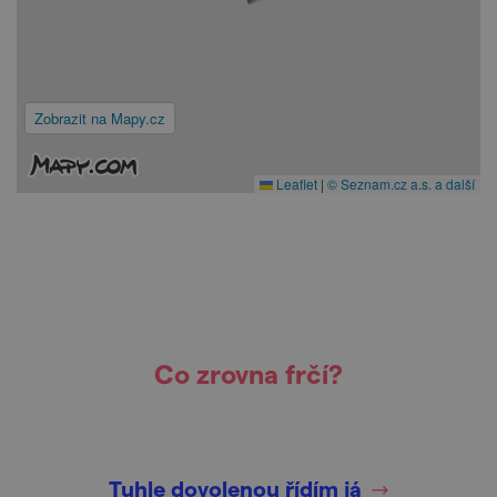
Zobrazit na Mapy.cz
Leaflet
|
© Seznam.cz a.s. a další
Co zrovna frčí?
Tuhle dovolenou řídím já