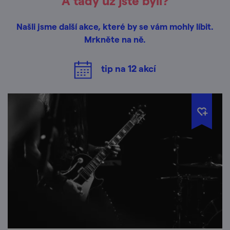
A tady už jste byli?
Našli jsme další akce, které by se vám mohly líbit.
Mrkněte na ně.
tip na
12
akcí