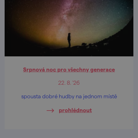
Srpnová noc pro všechny generace
22. 8. '26
spousta dobré hudby na jednom místě
prohlédnout