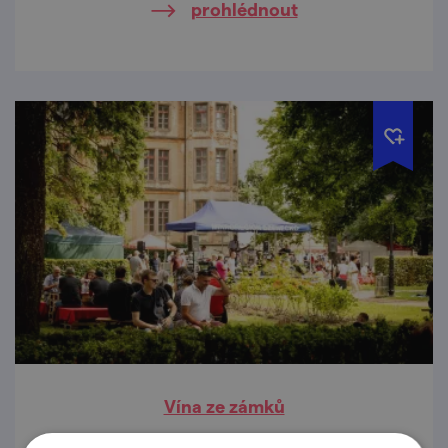
prohlédnout
Vína ze zámků