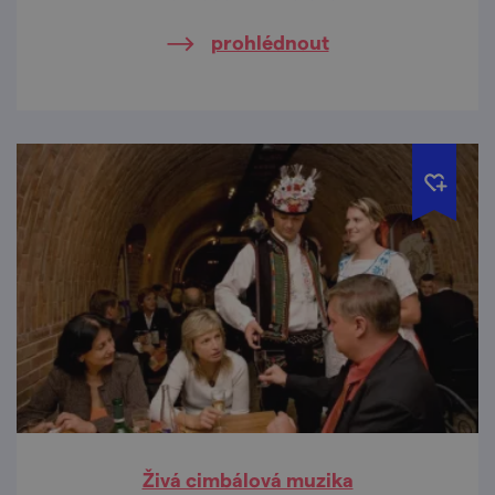
prohlédnout
Živá cimbálová muzika