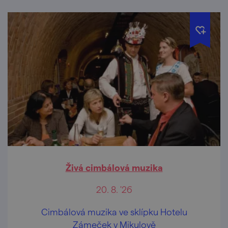
Živá cimbálová muzika
20. 8. '26
Cimbálová muzika ve sklípku Hotelu
Zámeček v Mikulově