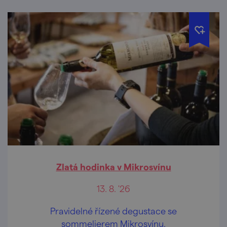
Zlatá hodinka v Mikrosvínu
13. 8. '26
Pravidelné řízené degustace se
sommelierem Mikrosvínu.