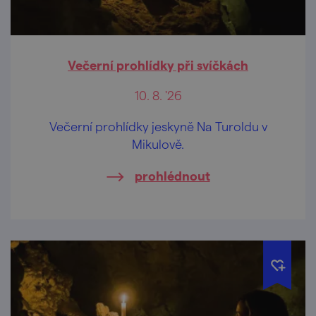
Večerní prohlídky při svíčkách
10. 8. '26
Večerní prohlídky jeskyně Na Turoldu v
Mikulově.
prohlédnout