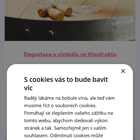
Degustace u cimbálu ve Vinofruktu
28. 8. '26
×
S cookies vás to bude bavit
Zveme širokou veřejnost do Vinofruktu na
víc
ochutnávku s možností nákupu a posezením
s cimbálovou muzikou Kasanica.
Raději lákáme na bobule vína, ale teď vám
musíme říct o souborech cookies.
prohlédnout
Pomáhají se zlepšením vašeho zážitku na
tomto webu, abychom sledovali výkon
stránek a tak. Samozřejmě jen s vaším
souhlasem. Odmítnutí cookies může