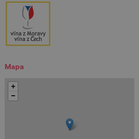
Mapa
+
−