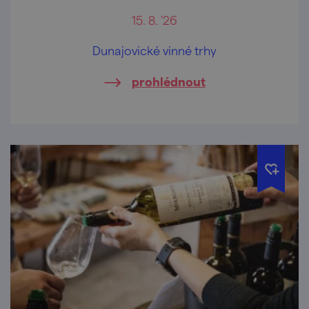
15. 8. '26
Dunajovické vinné trhy
prohlédnout