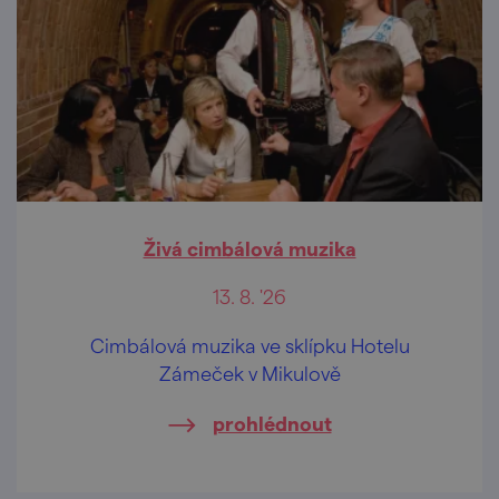
Živá cimbálová muzika
13. 8. '26
Cimbálová muzika ve sklípku Hotelu
Zámeček v Mikulově
prohlédnout