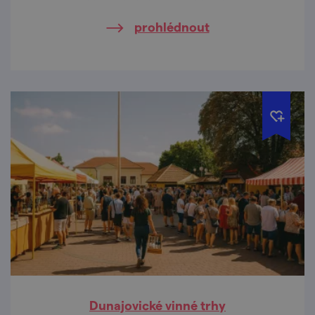
prohlédnout
Dunajovické vinné trhy