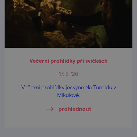
Večerní prohlídky při svíčkách
17. 8. '26
Večerní prohlídky jeskyně Na Turoldu v
Mikulově.
prohlédnout