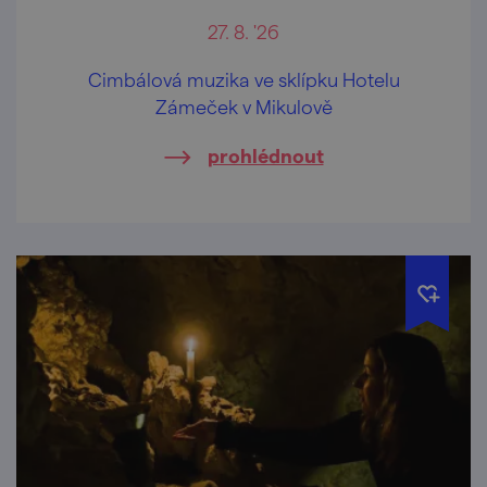
27. 8. '26
Cimbálová muzika ve sklípku Hotelu
Zámeček v Mikulově
prohlédnout