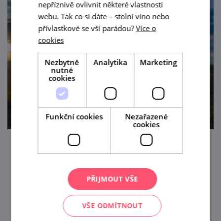
nepříznivě ovlivnit některé vlastnosti
webu. Tak co si dáte – stolní víno nebo
přívlastkové se vší parádou?
Více o
cookies
Nezbytně
Analytika
Marketing
nutné
cookies
Funkční cookies
Nezařazené
cookies
Léto otevřených sklepů
1. 7. — 31. 8. '26
PŘIJMOUT VŠE
Vinaři z Dolních Dunajovic a Březí u Mikulova
srdečně zvou na léto otevřených sklepů.
VŠE ODMÍTNOUT