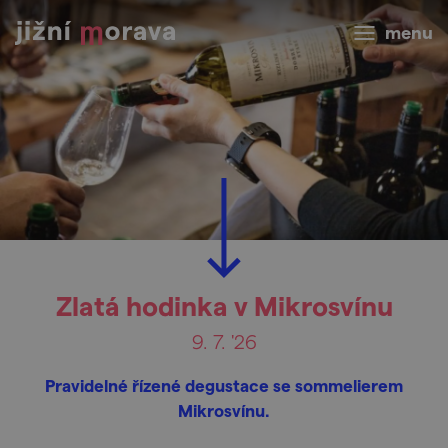
menu
Zlatá hodinka v Mikrosvínu
9. 7. '26
Pravidelné řízené degustace se sommelierem
Mikrosvínu.